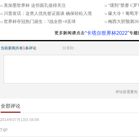
美加墨世界杯 这些面孔值得关注
“缓刑”禁赛 C
川普发话：这类人优先签证面谈 确保轻松入境
爆大冷！葡萄牙被
世界杯夺冠热门诞生：7战全胜+0丢球
梅西大胆预测2
“卡塔尔世界杯2022”
当前新闻共有
1
条评论
分享到：
评论前需要先
全部评论
2014年07月13日 04:09
7:0?