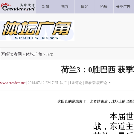
新闻
视频
博客
论坛
分类广告
万维读者网
体坛广角
>
> 正文
荷兰3：0胜巴西 获
www.creaders.net
| 2014-07-12 22:17:25 法广 |
1
条评论 |
查看/发表评论
这回真的是结束了，比赛结束后，球场上的巴西
本届世界
战，东道主