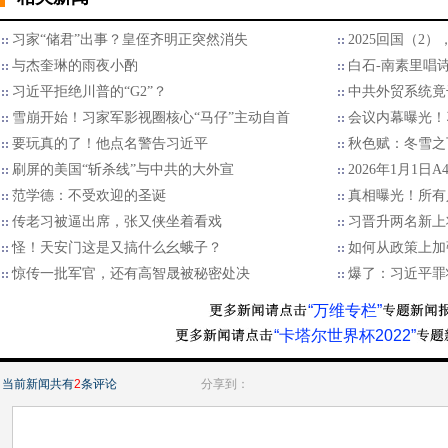
习家“储君”出事？皇侄齐明正突然消失
2025回国（2
与杰奎琳的雨夜小酌
白石-南素里唱
习近平拒绝川普的“G2”？
中共外贸系统竟
雪崩开始！习家军影视圈核心“马仔”主动自首
会议内幕曝光！
要玩真的了！他点名警告习近平
秋色赋：冬雪之
刷屏的美国“斩杀线”与中共的大外宣
2026年1月1日
范学德：不受欢迎的圣诞
真相曝光！所有
传老习被逼出席，张又侠坐着看戏
习晋升两名新上
怪！天安门这是又搞什么幺蛾子？
如何从政策上加
惊传一批军官，还有高智晟被秘密处决
爆了：习近平罪
“万维专栏”
“卡塔尔世界杯2022”
当前新闻共有
2
条评论
分享到：