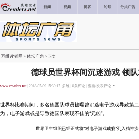
新闻
视频
博客
论坛
分类广告
万维读者网
体坛广角
>
> 正文
德球员世界杯间沉迷游戏 领
www.creaders.net
| 2018-07-09 15:39:17 多维 |
0
条评论 |
查看/发表评论
世界杯比赛期间，多名德国队球员被曝曾沉迷电子游戏导致第二
为，电子游戏或是导致德国队表现不佳的“元凶”。
世界卫生组织已经正式将“对电子游戏成瘾”列入精神疾