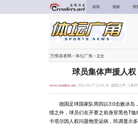
新闻
视频
博
万维读者网
体坛广角
>
> 正文
球员集体声援人权 
www.creaders.net
| 2021-03-27 22:41:26 德国之声 |
1
条评
德国足球国家队周四以3:0击败冰岛
绩之外，球员们在开赛之前身穿黑色T恤组
卡塔尔因人权问题饱受诟病，民调显示多