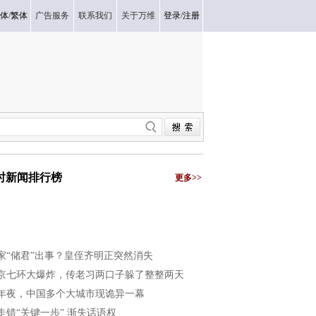
体
/
繁体
广告服务
联系我们
关于万维
登录
/
注册
小时新闻排行榜
更多>>
家“储君”出事？皇侄齐明正突然消失
京七环大爆炸，传老习两口子躲了整整两天
年夜，中国多个大城市现诡异一幕
走错“关键一步” 渐失话语权