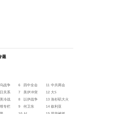
专题
6
11
乌战争
四中全会
中共两会
7
12
日关系
美伊冲突
大S
8
13
美冷战
以伊战争
洛杉矶大火
9
14
维专栏
何卫东
叙利亚
10
15
普
AI
苗华被抓