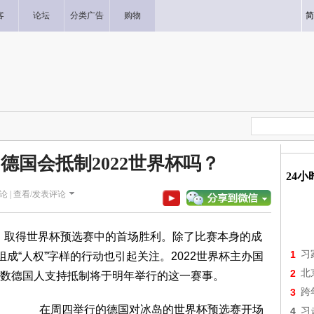
客
论坛
分类广告
购物
简
德国会抵制2022世界杯吗？
24
论 |
查看/发表评论
，取得世界杯预选赛中的首场胜利。除了比赛本身的成
1
习
成“人权”字样的行动也引起关注。2022世界杯主办国
2
北
数德国人支持抵制将于明年举行的这一赛事。
3
跨
在周四举行的德国对冰岛的世界杯预选赛开场
4
习