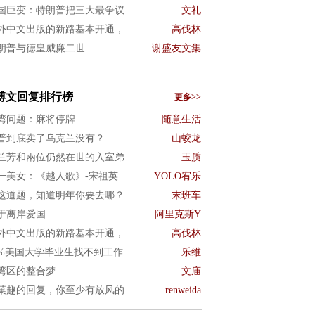
国巨变：特朗普把三大最争议
文礼
外中文出版的新路基本开通，
高伐林
朗普与德皇威廉二世
谢盛友文集
博文回复排行榜
更多>>
湾问题：麻将停牌
随意生活
普到底卖了乌克兰没有？
山蛟龙
兰芳和兩位仍然在世的入室弟
玉质
一美女：《越人歌》-宋祖英
YOLO宥乐
这道题，知道明年你要去哪？
末班车
于离岸爱国
阿里克斯Y
外中文出版的新路基本开通，
高伐林
0%美国大学毕业生找不到工作
乐维
湾区的整合梦
文庙
菓趣的回复，你至少有放风的
renweida