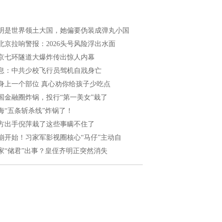
明是世界领土大国，她偏要伪装成弹丸小国
北京拉响警报：2026头号风险浮出水面
京七环隧道大爆炸传出惊人内幕
息：中共少校飞行员驾机自戕身亡
身上一个部位 真心劝你给孩子少吃点
国金融圈炸锅，投行“第一美女”栽了
海“五条斩杀线”炸锅了！
方出手倪萍栽了这些事瞒不住了
崩开始！习家军影视圈核心“马仔”主动自
家“储君”出事？皇侄齐明正突然消失