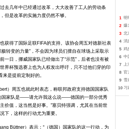
去几年中已经通过改革，大大改善了工人的劳动条
，但是改革的实施力度仍然不够。
1
明
2
爆
3
北
4
消
获得了国际足联FIFA的支持。该协会周五对德新社表
5
鸡
积极转变的力量”，不会因为球员们擅自在球场上采取示
6
中
前一日，挪威国家队已经做出了“示范”，后者也没有被
7
上
世界杯预选赛上也为人权发出呼吁，只不过他们穿的印
8
官
T恤衫看来是提前定制好的。
9
雪
10
习
eibert）周五也就此时表态，称联邦政府支持德国国家队
的国家队是——请允许我这么说——德国的一部分优秀
主价值，这当然是好事。”塞贝特强调，尤其在当前世
况下，这样的行动尤为重要。
ng Büttner）表示：“（德国）国家队的这一行动，为