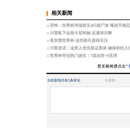
相关新闻
恐怖：世界杯球场惊见465袋尸体 曝凶手残
川普私下会面卡尼和她 还邀请共舞
美加墨世界杯 这些面孔值得关注
川普发话：这类人优先签证面谈 确保轻松入
世界杯夺冠热门诞生：7战全胜+0丢球
“
当前新闻共有
1
条评论
分享到：