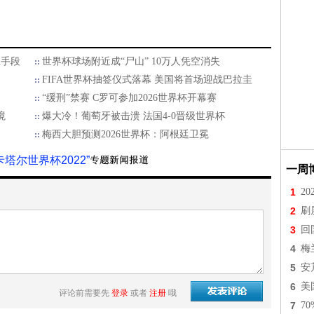
忍手段
世界杯球场附近成“尸山” 10万人凭空消失
FIFA世界杯抽签仪式落幕 美国将首场迎战巴拉圭
“缓刑”禁赛 C罗可参加2026世界杯开幕赛
境
爆大冷！葡萄牙被击溃 法国4-0晋级世界杯
梅西大胆预测2026世界杯：阿根廷卫冕
卡塔尔世界杯2022”
一周
1
2
2
刷
3
回
4
梅
5
安
6
美
评论前需要先
登录
或者
注册
哦
7
7