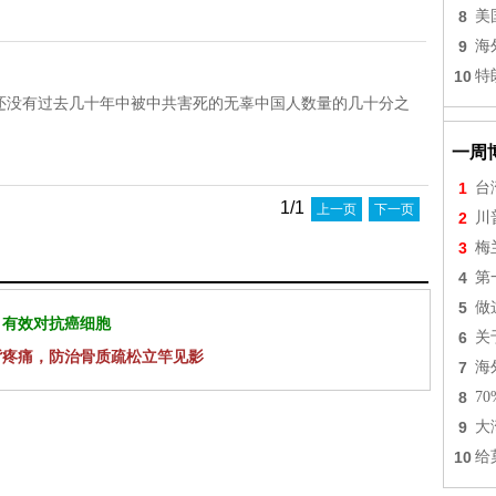
8
美
9
海
10
特
还没有过去几十年中被中共害死的无辜中国人数量的几十分之
一周
1
台
1/1
上一页
下一页
2
川
3
梅
4
第
5
做
 有效对抗癌细胞
6
关
背疼痛，防治骨质疏松立竿见影
7
海
8
7
9
大
10
给