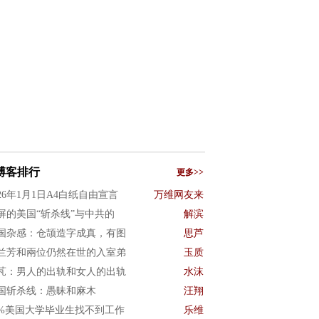
博客排行
更多>>
026年1月1日A4白纸自由宣言
万维网友来
屏的美国“斩杀线”与中共的
解滨
国杂感：仓颉造字成真，有图
思芦
兰芳和兩位仍然在世的入室弟
玉质
芃：男人的出轨和女人的出轨
水沫
国斩杀线：愚昧和麻木
汪翔
0%美国大学毕业生找不到工作
乐维