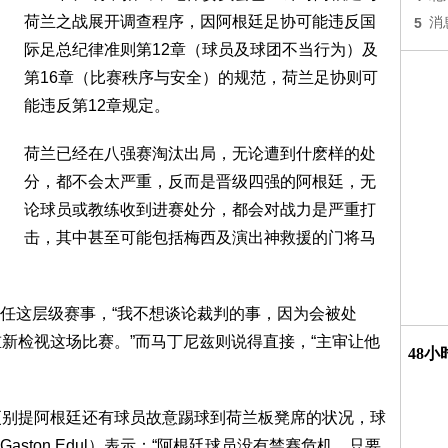
荷兰之战展开调查程序，因阿根廷足协可能违反国
5
消
际足总纪律准则第12章（球员及球团不当行为）及
第16章（比赛秩序与安全）的规范，荷兰足协则可
能违反第12章规定。
荷兰已经在八强赛淘汰出局，无论遭到什麽样的处
分，都不会太严重，反而是晋级四强的阿根廷，无
论球员或教练收到进赛处分，都会对战力是严重打
击，其中甚至可能包括梅西及演出神救援的门将马
任这层级赛事，“我不想谈论裁判的事，因为会被处
重新检视这场比赛。”而马丁尼兹则说得直接，“主审让他
48
，更别提阿根廷还有球员故意踢球到荷兰板凳席的状况，球
ston Edul）表示：“阿根廷球员没有禁赛危机，只要