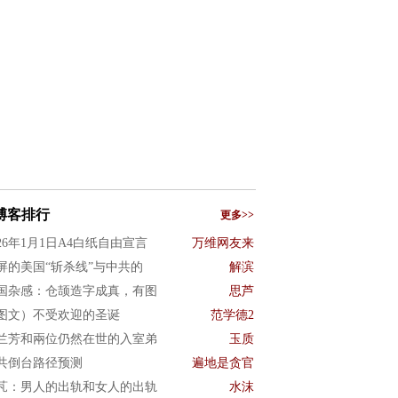
博客排行
更多>>
026年1月1日A4白纸自由宣言
万维网友来
屏的美国“斩杀线”与中共的
解滨
国杂感：仓颉造字成真，有图
思芦
图文）不受欢迎的圣诞
范学德2
兰芳和兩位仍然在世的入室弟
玉质
共倒台路径预测
遍地是贪官
芃：男人的出轨和女人的出轨
水沫