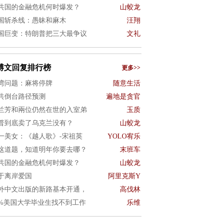
共国的金融危机何时爆发？
山蛟龙
国斩杀线：愚昧和麻木
汪翔
国巨变：特朗普把三大最争议
文礼
博文回复排行榜
更多>>
湾问题：麻将停牌
随意生活
共倒台路径预测
遍地是贪官
兰芳和兩位仍然在世的入室弟
玉质
普到底卖了乌克兰没有？
山蛟龙
一美女：《越人歌》-宋祖英
YOLO宥乐
这道题，知道明年你要去哪？
末班车
共国的金融危机何时爆发？
山蛟龙
于离岸爱国
阿里克斯Y
外中文出版的新路基本开通，
高伐林
0%美国大学毕业生找不到工作
乐维