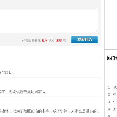
评论前需要先
登录
或者
注册
哦
热门
有的经历。
1
俄
说了，无论俱乐部无论国家队。
2
中
3
中
4
万
的边锋，成为了禁区前沿的中锋，成了饼锋，人家也是进步的，
5
川