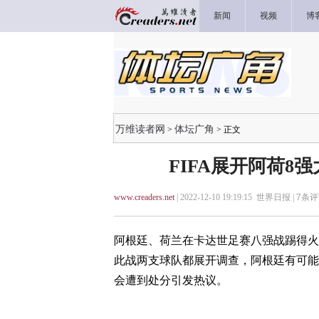
新闻
视频
博
万维读者网
体坛广角
>
> 正文
FIFA展开阿荷8
www.creaders.net
| 2022-12-10 19:19:15 世界日报 |
7
条评
阿根廷、荷兰在卡达世足赛八强战踢得火爆
此战两支球队都展开调查，阿根廷有可能违反
会遭到处分引发热议。