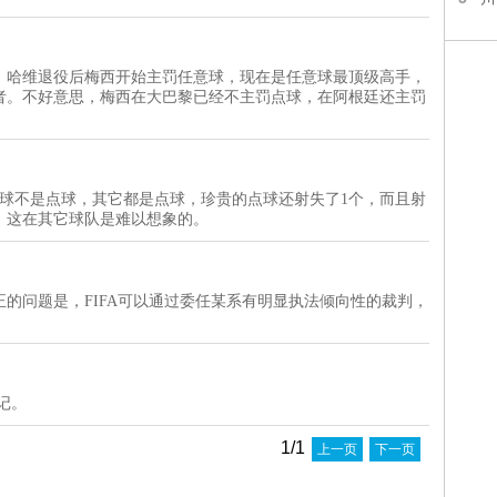
，哈维退役后梅西开始主罚任意球，现在是任意球最顶级高手，
者。不好意思，梅西在大巴黎已经不主罚点球，在阿根廷还主罚
球不是点球，其它都是点球，珍贵的点球还射失了1个，而且射
，这在其它球队是难以想象的。
的问题是，FIFA可以通过委任某系有明显执法倾向性的裁判，
记。
1/1
上一页
下一页