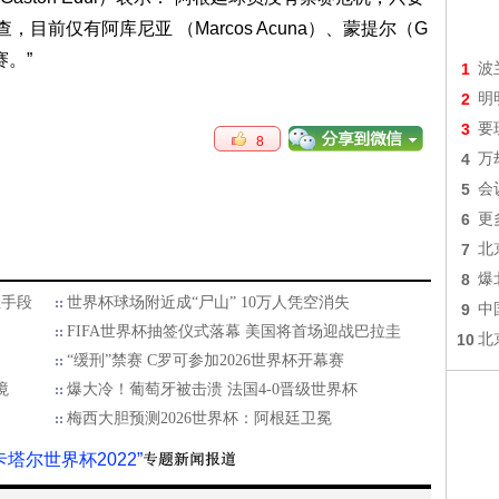
，目前仅有阿库尼亚 （Marcos Acuna）、蒙提尔（G
赛。”
1
波
2
明
3
要
8
4
万
5
会
6
更
7
北
8
爆
忍手段
世界杯球场附近成“尸山” 10万人凭空消失
9
中
FIFA世界杯抽签仪式落幕 美国将首场迎战巴拉圭
10
北
“缓刑”禁赛 C罗可参加2026世界杯开幕赛
境
爆大冷！葡萄牙被击溃 法国4-0晋级世界杯
梅西大胆预测2026世界杯：阿根廷卫冕
卡塔尔世界杯2022”