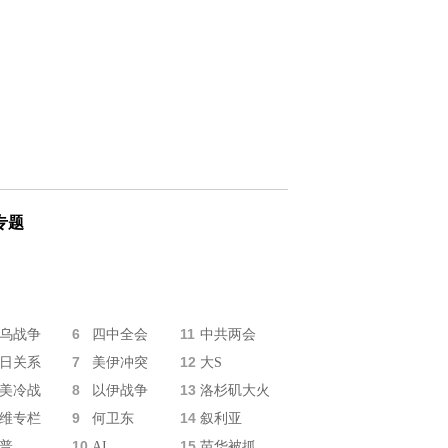
专题
6
11
乌战争
四中全会
中共两会
7
12
日关系
美伊冲突
大S
8
13
美冷战
以伊战争
洛杉矶大火
9
14
维专栏
何卫东
叙利亚
10
15
普
AI
苗华被抓