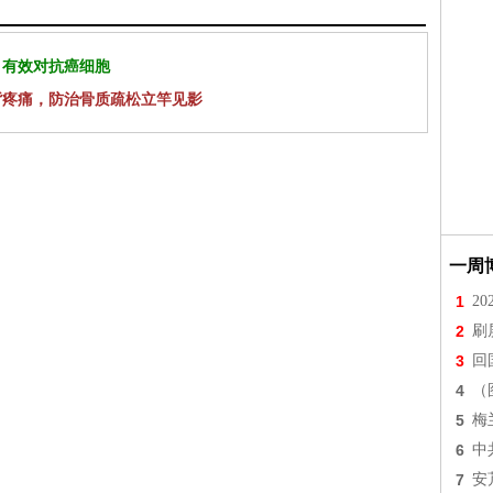
 有效对抗癌细胞
背疼痛，防治骨质疏松立竿见影
一周
1
2
2
刷
3
回
4
（
5
梅
6
中
7
安