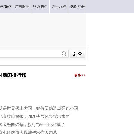
体
/
繁体
广告服务
联系我们
关于万维
登录
/
注册
小时新闻排行榜
更多>>
明是世界领土大国，她偏要伪装成弹丸小国
北京拉响警报：2026头号风险浮出水面
国金融圈炸锅，投行“第一美女”栽了
京七环隧道大爆炸传出惊人内幕