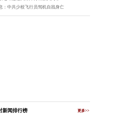
息：中共少校飞行员驾机自戕身亡
小时新闻排行榜
更多>>