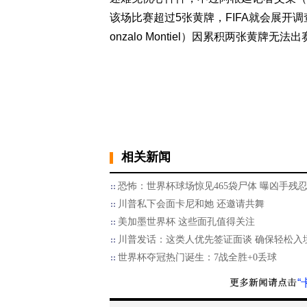
该场比赛超过5张黄牌，FIFA就会展开调查
onzalo Montiel）因累积两张黄牌无法出
相关新闻
恐怖：世界杯球场惊见465袋尸体 曝凶手残
川普私下会面卡尼和她 还邀请共舞
美加墨世界杯 这些面孔值得关注
川普发话：这类人优先签证面谈 确保轻松入
世界杯夺冠热门诞生：7战全胜+0丢球
“