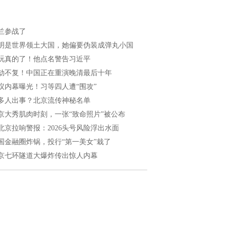
兰参战了
明是世界领土大国，她偏要伪装成弹丸小国
玩真的了！他点名警告习近平
劫不复！中国正在重演晚清最后十年
议内幕曝光！习等四人遭“围攻”
多人出事？北京流传神秘名单
京大秀肌肉时刻，一张“致命照片”被公布
北京拉响警报：2026头号风险浮出水面
国金融圈炸锅，投行“第一美女”栽了
京七环隧道大爆炸传出惊人内幕