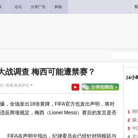
客
论坛
分类广告
购物
简
强大战调查 梅西可能遭禁赛？
24
论 |
查看/发表评论
，全场发出18张黄牌，FIFA官方也发出声明，将对
1
明
两项规定，梅西（Lionel Messi）赛后的发言是否
2
爆
3
中
FIFA在声明中指出，纪律委员会已经针对阿根廷与
4
北