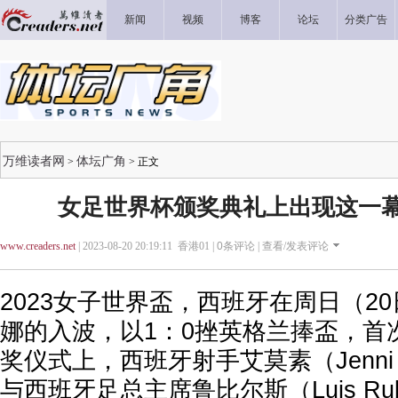
新闻
视频
博客
论坛
分类广告
万维读者网
体坛广角
>
> 正文
女足世界杯颁奖典礼上出现这一
www.creaders.net
| 2023-08-20 20:19:11 香港01 |
0
条评论 |
查看/发表评论
2023女子世界盃，西班牙在周日（2
娜的入波，以1：0挫英格兰捧盃，首
奖仪式上，西班牙射手艾莫素（Jenni 
与西班牙足总主席鲁比尔斯（Luis Rub