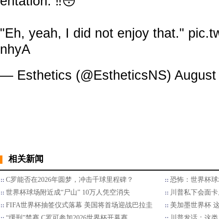
entation. ‼😳
"Eh, yeah, I did not enjoy that."
pic.
nhyA
— Esthetics (@EstheticsNS)
August
相关新闻
C罗能否在2026年圆梦，冲击千球里程碑？
恐怖：世界杯球
世界杯球场附近成“尸山” 10万人凭空消失
川普私下会面卡
FIFA世界杯抽签仪式落幕 美国将首场迎战巴拉圭
美加墨世界杯 
“缓刑”禁赛 C罗可参加2026世界杯开幕赛
川普发话：这类