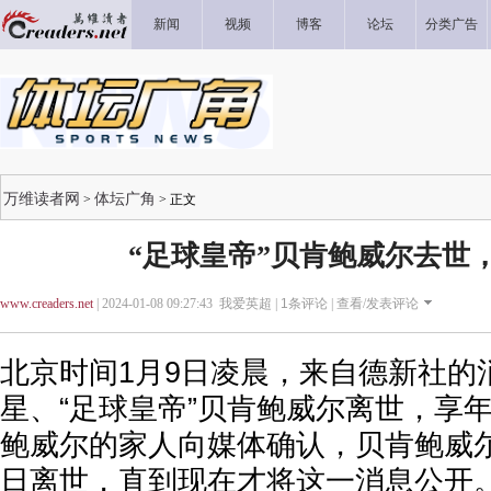
新闻
视频
博客
论坛
分类广告
万维读者网
体坛广角
>
> 正文
“足球皇帝”贝肯鲍威尔去世，
www.creaders.net
| 2024-01-08 09:27:43 我爱英超 |
1
条评论 |
查看/发表评论
北京时间1月9日凌晨，来自德新社的
星、“足球皇帝”贝肯鲍威尔离世，享年
鲍威尔的家人向媒体确认，贝肯鲍威
日离世，直到现在才将这一消息公开