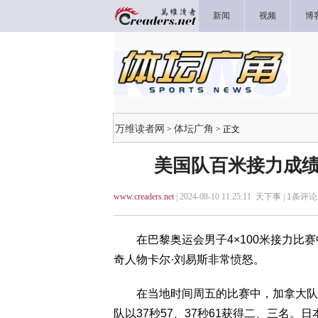
新闻
视频
博
万维读者网
体坛广角
>
> 正文
美国队百米接力成绩
www.creaders.net
| 2024-08-10 11:25:11 天下事 |
1
条评论 
在巴黎奥运会男子4×100米接力比赛
奇人物卡尔·刘易斯非常愤怒。
在当地时间周五的比赛中，加拿大队上演
队以37秒57、37秒61获得二、三名。