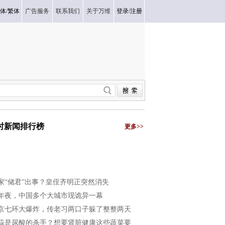
体
/
繁体
广告服务
联系我们
关于万维
登录
/
注册
小时新闻排行榜
更多>>
家“储君”出事？皇侄齐明正突然消失
年夜，中国多个大城市现诡异一幕
京七环大爆炸，传老习两口子躲了整整两天
蒜是尿酸的杀手？想要肾脏健康这些蔬菜要