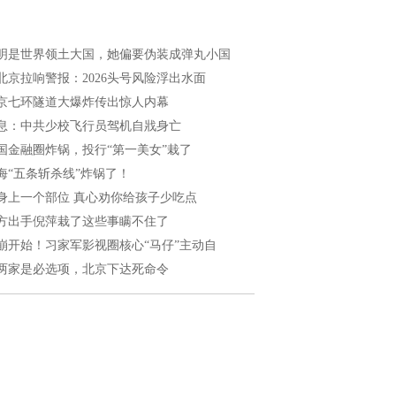
明是世界领土大国，她偏要伪装成弹丸小国
北京拉响警报：2026头号风险浮出水面
京七环隧道大爆炸传出惊人内幕
息：中共少校飞行员驾机自戕身亡
国金融圈炸锅，投行“第一美女”栽了
海“五条斩杀线”炸锅了！
身上一个部位 真心劝你给孩子少吃点
方出手倪萍栽了这些事瞒不住了
崩开始！习家军影视圈核心“马仔”主动自
两家是必选项，北京下达死命令