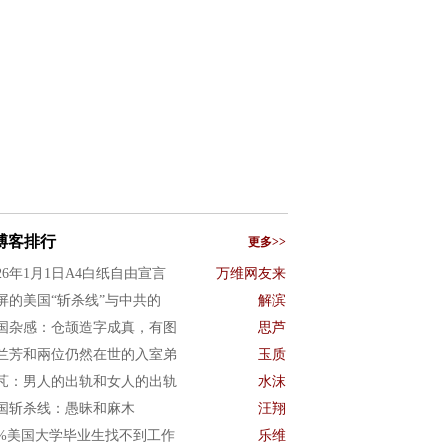
博客排行
更多>>
026年1月1日A4白纸自由宣言
万维网友来
屏的美国“斩杀线”与中共的
解滨
国杂感：仓颉造字成真，有图
思芦
兰芳和兩位仍然在世的入室弟
玉质
芃：男人的出轨和女人的出轨
水沫
国斩杀线：愚昧和麻木
汪翔
0%美国大学毕业生找不到工作
乐维