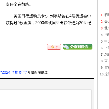
责任全在教练。
1
明
美国田径运动员卡尔·刘易斯曾在4届奥运会中
2
爆
获得过9枚金牌，2000年被国际田联评选为20世纪
3
北
4
消
5
中
7
6
上
7
鸡
8
官
9
雪
“2024巴黎奥运”
10
这