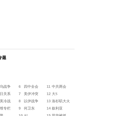
专题
6
11
乌战争
四中全会
中共两会
7
12
日关系
美伊冲突
大S
8
13
美冷战
以伊战争
洛杉矶大火
9
14
维专栏
何卫东
叙利亚
10
15
普
AI
苗华被抓