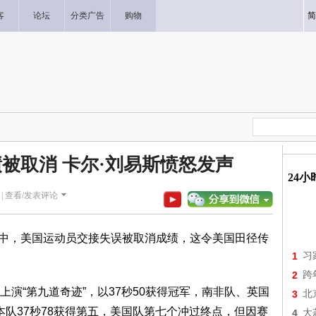
客
论坛
分类广告
购物
简
被取消 卡尔·刘易斯愤怒发声
24
|
查看/发表评论
中，美国运动员交接失误被取消成绩，这令美国田径传
1
习
2
跨
“第九道奇迹”，以37秒50获得冠军，南非队、英国
3
北
日本队37秒78获得第五，美国队第七个冲过终点，但因赛
4
大