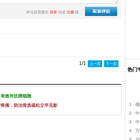
评论前需要先
登录
或者
注册
哦
1/1
上一页
下一页
热门
 有效对抗癌细胞
1
俄
背疼痛，防治骨质疏松立竿见影
2
中
3
中
4
万
5
川