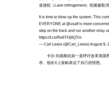
道侵犯（Lane infringement）犯规被
It is time to blow up the system. This con
EVERYONE at
@usatf
is more concerned
step on the track and run another relay u
https://t.co/Re6THj8QTm
— Carl Lewis (@Carl_Lewis)
August 9, 
卡尔·刘易斯此前一直呼吁改革美国男
求。他在X上发帖表达了自己的愤怒。