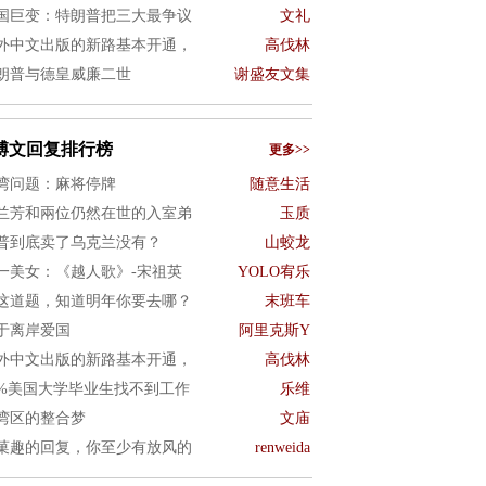
国巨变：特朗普把三大最争议
文礼
外中文出版的新路基本开通，
高伐林
朗普与德皇威廉二世
谢盛友文集
博文回复排行榜
更多>>
湾问题：麻将停牌
随意生活
兰芳和兩位仍然在世的入室弟
玉质
普到底卖了乌克兰没有？
山蛟龙
一美女：《越人歌》-宋祖英
YOLO宥乐
这道题，知道明年你要去哪？
末班车
于离岸爱国
阿里克斯Y
外中文出版的新路基本开通，
高伐林
0%美国大学毕业生找不到工作
乐维
湾区的整合梦
文庙
菓趣的回复，你至少有放风的
renweida