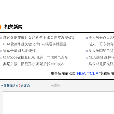
相关新闻
球迷哭倒在爆乳女记者胸怀 眼尖网友发现破绽
湖人教头点出3
NBA爱德华兹关键3分弹 灰狼逆转胜雷霆
湖人一哥东契奇
绿军击退湖人取4连胜
湖人压哨绝杀猛
哈登55分破快艇纪录 说完一句话帅气离场
NBA战报 森林狼
奥尼尔做主播很开心 离婚后找1米5女友
马云成龙贝克汉姆
“NBA与CBA”
当前新闻共有
0
条评论
分享到：