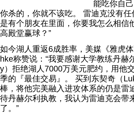
能吃你自己
你杀的，你就不该吃。 雷迪克没有任
是有个朋友在里面，你要我怎么相信
高殿堂赢球？”
如今湖人重返6成胜率，美媒《雅虎体育》作
hke称赞说：“我要感谢大学教练丹赫尔利（
y）拒绝湖人7000万美元肥约，用他
季的『最佳交易』。 买到东契奇（Luke
棒，将他完美融入进攻体系的仍是雷迪
待丹赫尔利执教，我认为雷迪克会带
了。”