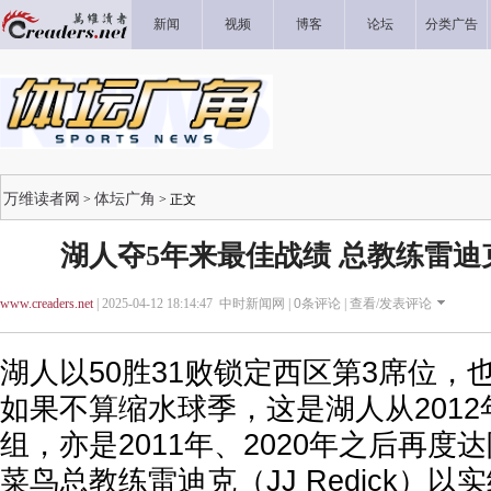
新闻
视频
博客
论坛
分类广告
万维读者网
体坛广角
>
> 正文
湖人夺5年来最佳战绩 总教练雷
www.creaders.net
| 2025-04-12 18:14:47 中时新闻网 |
0
条评论 |
查看/发表评论
湖人以50胜31败锁定西区第3席位，
如果不算缩水球季，这是湖人从201
组，亦是2011年、2020年之后再度达
菜鸟总教练雷迪克（JJ Redick）