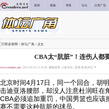
新闻
视频
博客
论坛
分类广告
万维读者网
体坛广角
>
> 正文
CBA太“肮脏”！连伤人都
www.creaders.net
| 2025-04-16 15:14:46 嘴炮体育 |
1
条评论 |
查看/发表评论
北京时间4月17日，同一个回合，胡
击迪亚洛腰部，却没人注意杜润旺在
CBA必须追加重罚，中国男篮也应该
赛不需要这种肮脏的球员。