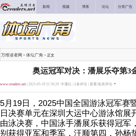
新闻
视频
博客
论坛
分类广告
万维读者网
体坛广角
>
> 正文
奥运冠军对决：潘展乐夺第3金
www.creaders.net
| 2025-05-19 21:50:29 中通社 |
1
条评论 |
查看/发表评论
5月19日，2025中国全国游泳冠军
日决赛单元在深圳大运中心游泳馆展开
由泳决赛，中国泳手潘展乐获得冠军
别获得亚军和季军，汪顺第四，孙杨