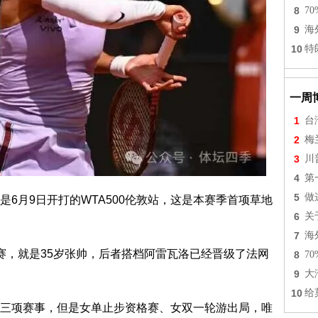
8
7
9
海
10
特
一周
1
台
2
梅
3
川
4
第
5
做
6月9日开打的WTA500伦敦站，这是本赛季首项草地
6
关
7
海
赛，就是35岁张帅，后者搭档阿雷瓦洛已经晋级了法网
8
7
9
大
10
给
三项赛事，但是女单止步资格赛、女双一轮游出局，唯