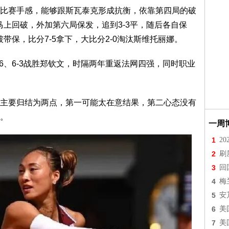
比赛手感，能够跟斯瓦泰克形成抗衡，依靠第四局的破
马上回破，外加第六局保发，追到3-3平，随后各自保
带保，比分7-5拿下，大比分2-0淘汰斯维托丽娜。
6、6-3战胜郑钦文，时隔两年重返法网四强，同时职业
主要归结为两点，第一可能太在意结果，第二心态没有
。
一周
1
2
2
刷
3
回
4
梅
5
安
6
美
7
美