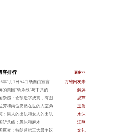
博客排行
更多>>
026年1月1日A4白纸自由宣言
万维网友来
屏的美国“斩杀线”与中共的
解滨
国杂感：仓颉造字成真，有图
思芦
兰芳和兩位仍然在世的入室弟
玉质
芃：男人的出轨和女人的出轨
水沫
国斩杀线：愚昧和麻木
汪翔
国巨变：特朗普把三大最争议
文礼