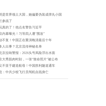
明是世界领土大国，她偏要伪装成弹丸小国
兰参战了
玩真的了！他点名警告习近平
议内幕曝光！习等四人遭“围攻”
劫不复！中国正在重演晚清最后十年
多人出事？北京流传神秘名单
北京拉响警报：2026头号风险浮出水面
京大秀肌肉时刻，一张“致命照片”被公布
义不亚于建造航母！中国胜利隧道通车
息：中共少校飞行员驾机自戕身亡