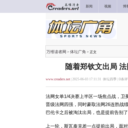
新闻
视频
博
万维读者网
体坛广角
>
> 正文
随着郑钦文出局 
www.creaders.net
| 2025-06-03 17:11:31 体坛四季 |
0
条评
法网女单1/4决赛上半区一场焦点战，卫冕
晋级法网四强，同时豪取法网26连胜战
巴伦卡之后被淘汰出局，也是提前告别了
上一轮，斯瓦泰克差一点提前出局，面对