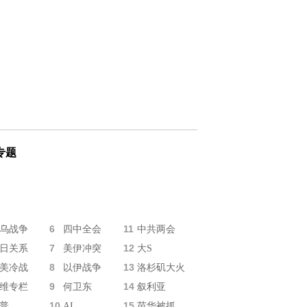
专题
6
11
乌战争
四中全会
中共两会
7
12
日关系
美伊冲突
大S
8
13
美冷战
以伊战争
洛杉矶大火
9
14
维专栏
何卫东
叙利亚
10
15
普
AI
苗华被抓