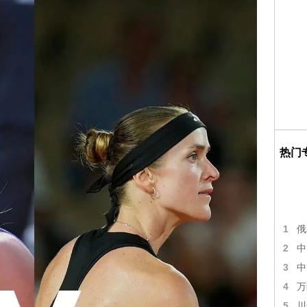
热门
1
俄
2
中
3
中
4
万
5
川