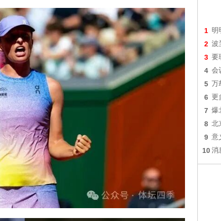
1
明
2
波
3
要
4
会
5
万
6
更
7
爆
8
北
9
意
10
消