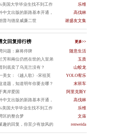
0%美国大学毕业生找不到工作
乐维
外中文出版的新路基本开通，
高伐林
朗普与德皇威廉二世
谢盛友文集
博文回复排行榜
更多>>
湾问题：麻将停牌
随意生活
兰芳和兩位仍然在世的入室弟
玉质
普到底卖了乌克兰没有？
山蛟龙
一美女：《越人歌》-宋祖英
YOLO宥乐
这道题，知道明年你要去哪？
末班车
于离岸爱国
阿里克斯Y
外中文出版的新路基本开通，
高伐林
0%美国大学毕业生找不到工作
乐维
湾区的整合梦
文庙
菓趣的回复，你至少有放风的
renweida