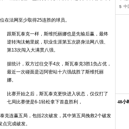
5
中
位在法网至少取得25连胜的球员。
跟斯瓦泰克一样，斯维托丽娜也是先输后赢，最终
逆转淘汰鲍里妮，职业生涯第五次跻身法网八强、
第13次闯入大满贯八强。
据统计，双方过往交手4次，斯瓦泰克3胜1负占优，
最近一次碰面是迈阿密站十六强战胜了斯维托丽
娜。
比赛开始之后，斯瓦泰克更快进入状态，仅仅打了
七局比赛便是6-1轻松拿下首盘胜利，
48
泰克连赢五局，包括2次破发，其中第五局挽救2个破发
发点完成破发。