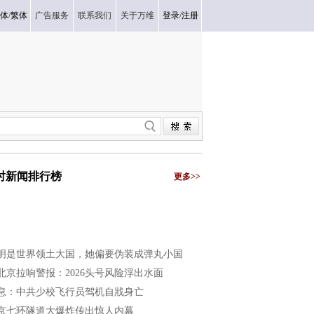
体
/
繁体
广告服务
联系我们
关于万维
登录
/
注册
小时新闻排行榜
更多>>
明是世界领土大国，她偏要伪装成弹丸小国
北京拉响警报：2026头号风险浮出水面
息：中共少校飞行员驾机自戕身亡
京七环隧道大爆炸传出惊人内幕