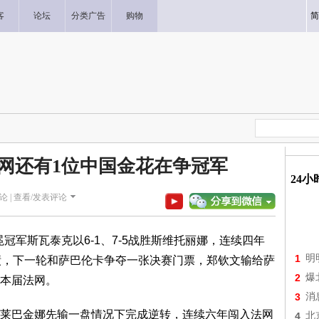
客
论坛
分类广告
购物
简
法网还有1位中国金花在争冠军
24
论 |
查看/发表评论
冠军斯瓦泰克以6-1、7-5战胜斯维托丽娜，连续四年
1
明
绩，下一轮和萨巴伦卡争夺一张决赛门票，郑钦文输给萨
2
爆
本届法网。
3
消
莱巴金娜先输一盘情况下完成逆转，连续六年闯入法网
4
北