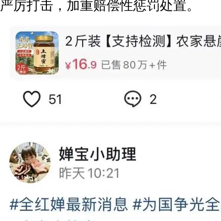
严厉打击，加重赔偿性惩罚处置。