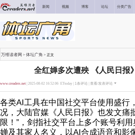
新闻
视频
博客
论坛
分类广告
万维读者网
体坛广角
>
> 正文
全红婵多次遭殃 《人民日报
www.creaders.net
| 2025-08-02 16:52:06 ETtoday |
1
条评论 |
查看/发表评论
各类AI工具在中国社交平台使用盛行
况，大陆官媒《人民日报》也发文痛批
限！”，剑指社交平台上多个账号利用
婵及其家人名义，以AI合成语音和影