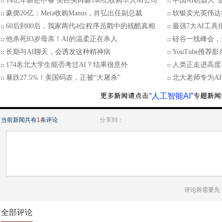
14亿年薪还不够 美巨头再砸140亿收购华人AI公司
中国AI机器人“
豪掷20亿：Meta收购Manus，肖弘出任副总裁
软银卖光英伟达持
60后到00后，我家两代4位程序员戳中的残酷真相
最强7大AI工具
他杀死83岁母亲！AI的温柔正在杀人
硅谷一线峰会，
长期与AI聊天，会诱发这种精神病
YouTube推荐影
174名北大学生能否考过AI？结果很意外
人类正走进高度
暴跌27.5%！美国码农，正被“大屠杀”
北大老师专为A
“人工智能AI”
当前新闻共有
1
条评论
分享到：
评论前需要先
全部评论