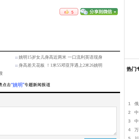
5
姚明15岁女儿身高近两米 一口流利英语现身
身高差天花板 ！1米55邓亚萍遇上2米26姚明
热门
搜
“姚明”
1
俄
2
中
3
中
4
万
5
川