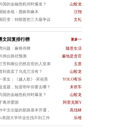
共国的金融危机何时爆发？
山蛟龙
国斩杀线：愚昧和麻木
汪翔
国巨变：特朗普把三大最争议
文礼
博文回复排行榜
更多>>
湾问题：麻将停牌
随意生活
共倒台路径预测
遍地是贪官
兰芳和兩位仍然在世的入室弟
玉质
普到底卖了乌克兰没有？
山蛟龙
一美女：《越人歌》-宋祖英
YOLO宥乐
这道题，知道明年你要去哪？
末班车
共国的金融危机何时爆发？
山蛟龙
于离岸爱国
阿里克斯Y
外中文出版的新路基本开通，
高伐林
0%美国大学毕业生找不到工作
乐维