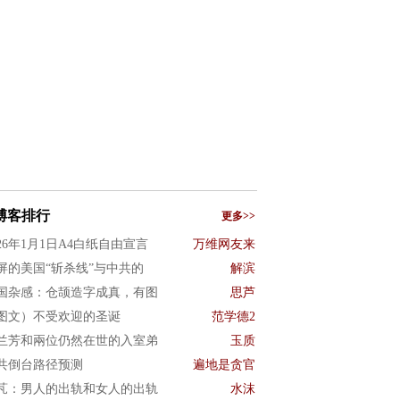
博客排行
更多>>
026年1月1日A4白纸自由宣言
万维网友来
屏的美国“斩杀线”与中共的
解滨
国杂感：仓颉造字成真，有图
思芦
图文）不受欢迎的圣诞
范学德2
兰芳和兩位仍然在世的入室弟
玉质
共倒台路径预测
遍地是贪官
芃：男人的出轨和女人的出轨
水沫