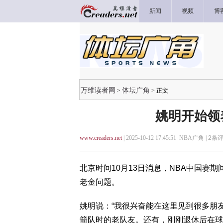
新闻
视频
博
万维读者网
体坛广角
>
> 正文
姚明开始领
www.creaders.net
| 2025-10-12 17:45:51 NBA广角 |
2
条评
北京时间10月13日消息，NBA中国赛
老金问题。
姚明说：“我很兴奋能在这里见到很多朋
箭队时的老队友。还有，刚刚退休后在球