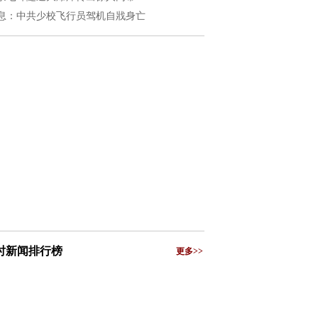
息：中共少校飞行员驾机自戕身亡
小时新闻排行榜
更多>>