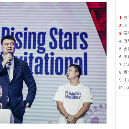
1
波
2
明
3
要
4
万
5
会
6
更
7
北
8
爆
9
中
10
北