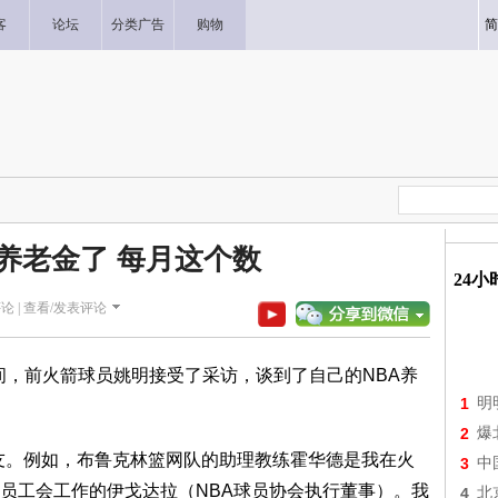
客
论坛
分类广告
购物
简
养老金了 每月这个数
24
论 |
查看/发表评论
期间，前火箭球员姚明接受了采访，谈到了自己的NBA养
1
明
2
爆
友。例如，布鲁克林篮网队的助理教练霍华德是我在火
3
中
员工会工作的伊戈达拉（NBA球员协会执行董事）。我
4
北