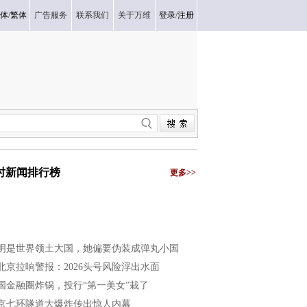
体
/
繁体
广告服务
联系我们
关于万维
登录
/
注册
小时新闻排行榜
更多>>
明是世界领土大国，她偏要伪装成弹丸小国
北京拉响警报：2026头号风险浮出水面
国金融圈炸锅，投行“第一美女”栽了
京七环隧道大爆炸传出惊人内幕