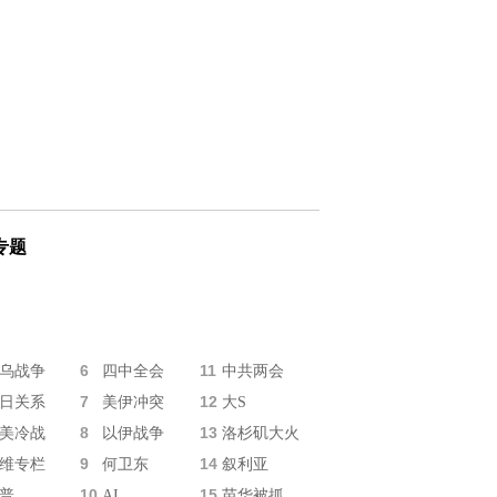
专题
6
11
乌战争
四中全会
中共两会
7
12
日关系
美伊冲突
大S
8
13
美冷战
以伊战争
洛杉矶大火
9
14
维专栏
何卫东
叙利亚
10
15
普
AI
苗华被抓