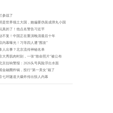
兰参战了
明是世界领土大国，她偏要伪装成弹丸小国
玩真的了！他点名警告习近平
劫不复！中国正在重演晚清最后十年
议内幕曝光！习等四人遭“围攻”
多人出事？北京流传神秘名单
京大秀肌肉时刻，一张“致命照片”被公布
北京拉响警报：2026头号风险浮出水面
国金融圈炸锅，投行“第一美女”栽了
京七环隧道大爆炸传出惊人内幕