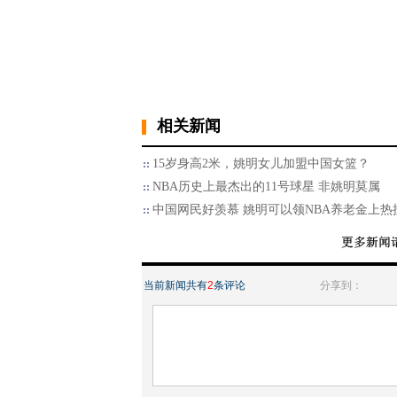
相关新闻
15岁身高2米，姚明女儿加盟中国女篮？
NBA历史上最杰出的11号球星 非姚明莫属
中国网民好羡慕 姚明可以领NBA养老金上热
当前新闻共有
2
条评论
分享到：