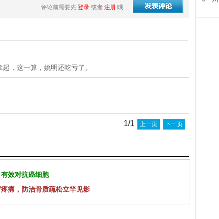
评论前需要先
登录
或者
注册
哦
拿起，这一算，姚明还吃亏了。
1/1
上一页
下一页
 有效对抗癌细胞
背疼痛，防治骨质疏松立竿见影