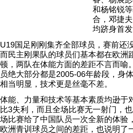
和杨铭锐等
合，邓捷夫
均跻身首发
U19国足刚刚集齐全部球员，赛前还
而民主刚果队的球员们基本都在欧洲
顿，两队在体能方面的差距不言而喻
员绝大部分都是2005-06年龄段，
相当明显，技术更是丝毫不差。
体能、力量和技术等基本素质均逊于对
比3失利，而且全场比赛无一射门，
场比赛给了中国队员一次全新的体验
欧洲青训球员之间的差距，也说明了