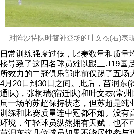
对阵沙特队时替补登场的叶文杰(右)表现
日常训练强度过低，比赛数量和质量
接导致了这四名球员难以跟上U19国
所效力的中冠俱乐部此前仅踢了五场
4月20日到30日之间。此后，苗润东(
通队)，张桐瑞(宿迁队)和叶文杰(常
周一场的苏超保持状态，但苏超是纯
训练和比赛质量连中冠都不如。没有
环境，年轻球员纵然拥有天赋，也不
苗润东这几位球员如果不能尽快参与