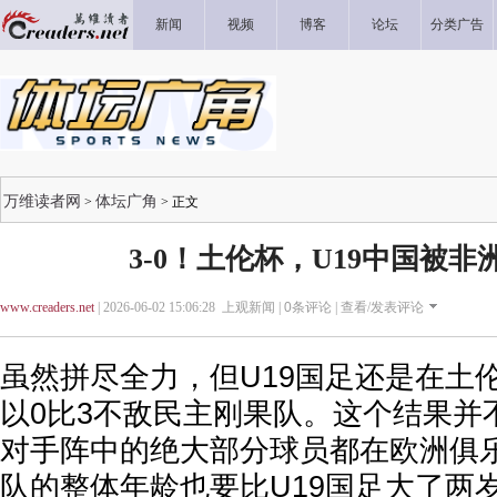
新闻
视频
博客
论坛
分类广告
万维读者网
体坛广角
>
> 正文
3-0！土伦杯，U19中国被
www.creaders.net
| 2026-06-02 15:06:28 上观新闻 |
0
条评论 |
查看/发表评论
虽然拼尽全力，但U19国足还是在土
以0比3不敌民主刚果队。这个结果并
对手阵中的绝大部分球员都在欧洲俱
队的整体年龄也要比U19国足大了两