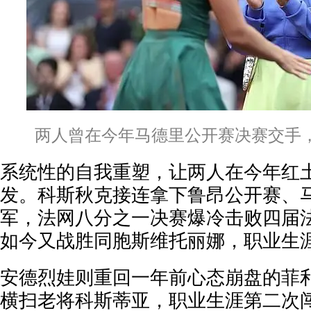
两人曾在今年马德里公开赛决赛交手
系统性的自我重塑，让两人在今年红
发。科斯秋克接连拿下鲁昂公开赛、
军，法网八分之一决赛爆冷击败四届
如今又战胜同胞斯维托丽娜，职业生
安德烈娃则重回一年前心态崩盘的菲利
横扫老将科斯蒂亚，职业生涯第二次