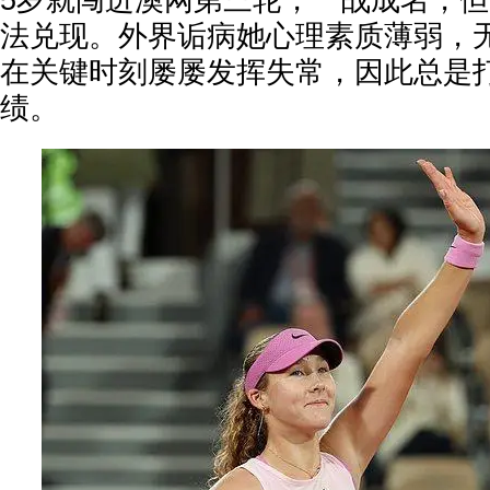
5岁就闯进澳网第三轮，一战成名，
法兑现。外界诟病她心理素质薄弱，
在关键时刻屡屡发挥失常，因此总是
绩。