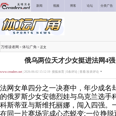
新闻
视频
博客
论坛
分类广告
万维读者网
体坛广角
>
> 正文
俄乌两位天才少女挺进法网4强
www.creaders.net
| 2026-06-02 15:12:19 搜狐体育 |
0
条评论 |
查看/发表评论
法网女单四分之一决赛中，年少成名
的俄罗斯少女安德烈娃与乌克兰选手
科斯蒂亚与斯维托丽娜，闯入四强。
在同一片赛场完成心态蜕变;一位挣脱