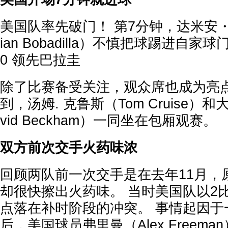
美国队率先破门！ 第7分钟，达米安
ian Bobadilla）不慎把球踢进自家
0 领先巴拉圭
除了比赛备受关注，观众席也成为亮点
到，汤姆. 克鲁斯（Tom Cruise）和
vid Beckham）一同坐在包厢观赛。
双方前次交手火药味浓
回顾两队前一次交手是在去年11月，
却很快擦出火药味。 当时美国队以2
点落在补时阶段的冲突。 事情起因于
后，美国球员弗里曼（Alex Freem