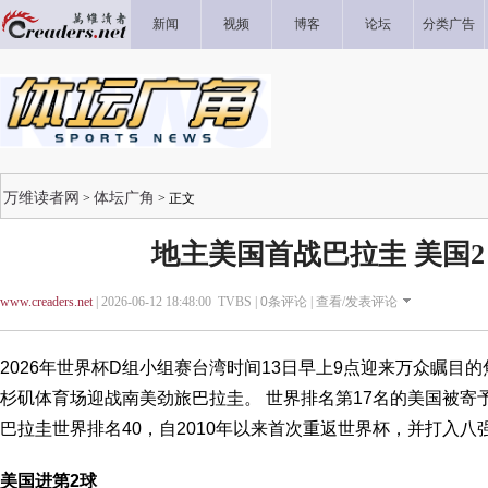
新闻
视频
博客
论坛
分类广告
万维读者网
体坛广角
>
> 正文
地主美国首战巴拉圭 美国2
www.creaders.net
| 2026-06-12 18:48:00 TVBS |
0
条评论 |
查看/发表评论
2026年世界杯D组小组赛台湾时间13日早上9点迎来万众瞩目
杉矶体育场迎战南美劲旅巴拉圭。 世界排名第17名的美国被寄
巴拉圭世界排名40，自2010年以来首次重返世界杯，并打入八
美国进第2球