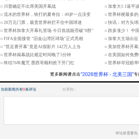
川普确定不出席美国开幕战
加拿大1:1逼平
流水的世界杯，铁打的夏奇拉：49岁一点没变
世界杯梗最多的
20万元门票，最贵世界杯拦不住中国球迷
快讯：对方头球
世界杯加拿大开幕礼登场 今日首战能否破“0胜”
跌多涨少！ 中
FIFA全面接管 “旧金山湾区球场”正式亮相
加拿大主场出征
“世足赛开幕”竟是AI假影片 142万人上当
美加世界杯开幕
世界杯揭幕战比规定时间晚了5分钟
在美国如何免费收
终结76年魔咒 墨西哥顺利抢下开门红
世界杯夺冠赔率
“2026世界杯 - 北美三国”
当前新闻共有
0
条评论
分享到：
评论前需要先