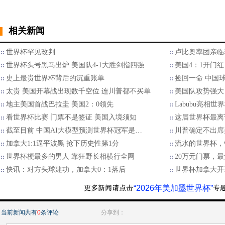
相关新闻
世界杯罕见改判
卢比奥率团亲临
世界杯头号黑马出炉 美国队4-1大胜剑指四强
美国4：1开门
史上最贵世界杯背后的沉重账单
捡回一命 中国
太贵 美国开幕战出现数千空位 连川普都不买单
美国队攻势强大 
地主美国首战巴拉圭 美国2：0领先
Labubu亮相世
看世界杯比赛 门票不是签证 美国入境须知
这届世界杯最离
截至目前 中国AI大模型预测世界杯冠军是…
川普确定不出席
加拿大1:1逼平波黑 抢下历史性第1分
流水的世界杯，
世界杯梗最多的男人 靠狂野长相横行全网
20万元门票，
快讯：对方头球建功，加拿大0：1落后
世界杯加拿大开
“2026年美加墨世界杯”
当前新闻共有
0
条评论
分享到：