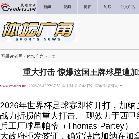
新闻
视频
博客
论坛
分类广告
万维读者网
体坛广角
>
> 正文
重大打击 惊爆这国王牌球星遭
www.creaders.net
| 2026-06-12 22:37:58 自由时报 |
0
条评论 |
查看/发表评论
2026年世界杯足球赛即将开打，加
战力折损的重大打击。 现效力于西甲
兵工厂球星帕蒂（Thomas Parte
大政府拒发签证，确定缺席加纳在加