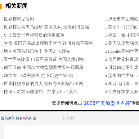
相关新闻
世界杯罕见改判
卢比奥率团亲临
世界杯头号黑马出炉 美国队4-1大胜剑指四强
美国4：1开门
史上最贵世界杯背后的沉重账单
捡回一命 中国
太贵 美国开幕战出现数千空位 连川普都不买单
美国队攻势强大 
地主美国首战巴拉圭 美国2：0领先
Labubu亮相世
看世界杯比赛 门票不是签证 美国入境须知
这届世界杯最离
截至目前 中国AI大模型预测世界杯冠军是…
川普确定不出席
加拿大1:1逼平波黑 抢下历史性第1分
流水的世界杯，
世界杯梗最多的男人 靠狂野长相横行全网
20万元门票，
快讯：对方头球建功，加拿大0：1落后
世界杯加拿大开
“2026年美加墨世界杯”
当前新闻共有
0
条评论
分享到：