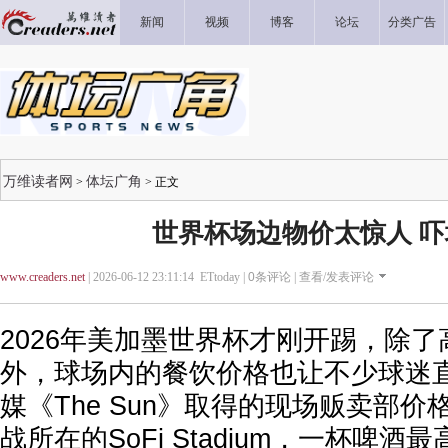
新闻
视频
博客
论坛
分类广告
万维读者网
体坛广角
>
> 正文
世界杯场边物价太惊人 
www.creaders.net
| 2026-06-12 23:11:14 ETtoday |
0
条评论 |
查看/发表评论
2026年美加墨世界杯才刚开踢，除
外，球场内的餐饮价格也让不少球迷
媒《The Sun》取得的现场贩卖部
战所在的SoFi Stadium，一杯啤酒最