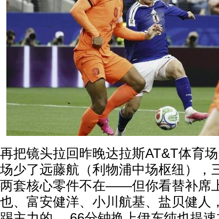
再把镜头拉回昨晚达拉斯AT&T体育场
场少了远藤航（利物浦中场枢纽），
两套核心零件不在——但你看替补席
也、富安健洋、小川航基、盐贝健人
踢主力的。 66分钟换上伊东纯也提速