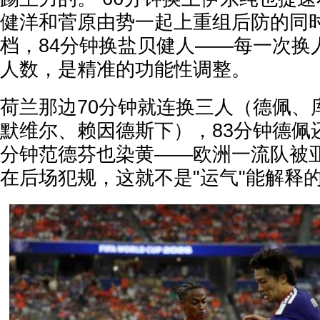
健洋和菅原由势一起上重组后防的同
档，84分钟换盐贝健人——每一次换人
人数，是精准的功能性调整。
荷兰那边70分钟就连换三人（德佩、
默维尔、赖因德斯下），83分钟德佩
分钟范德芬也染黄——欧洲一流队被
在后场犯规，这就不是"运气"能解释