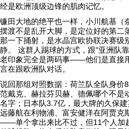
经是欧洲顶级边锋的肌肉记忆。
镰田大地的绝平也一样，小川航基（
摆渡不是乱开大脚，是定位好的第二
那一下捅射，是水晶宫欧协联决赛级
静。 这群人踢球的方式，跟"亚洲队
老印象完全是两码事——他们是直接
言在跟欧洲队对话。
说回那组对照数据：荷兰队全队身价8
范戴克、赫拉芬贝赫、德佩哪个不是
名字；日本队3.7亿，最大牌的久保建
远藤航在利物浦、富安健洋在阿贾克
——单个拿出来比不过，但11个人加