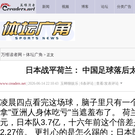
新闻
视频
博客
论坛
分类广告
万维读者网
体坛广角
>
> 正文
日本战平荷兰： 中国足球落后太
www.creaders.net
| 2026-06-14 22:10:43 玉蝉聊娱乐 |
6
条评论 |
查看/发表评论
凌晨四点看完这场球，脑子里只有一
拿"亚洲人身体吃亏"当遮羞布了。 荷兰
元，日本队3.7亿，十六年前这个倍
2.27倍。 更扎心的是怎么踢的：日