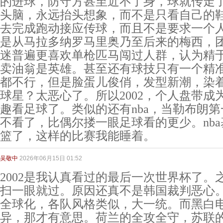
的进球，防守方甚至近不了身，球就传走
头脑，永远抬头想象，而不是只看自己的
去完成跑动接应传球，而且不是要求一个
是从马拉多纳罗马里奥乃至后来的梅西，
迷普遍更喜欢单枪匹马闯过人群，认为精
卖油翁是英雄。甚至还有球技只有一个精
都不行，但是脸蛋儿俊俏，发型新潮，染
球星？太恶心了。所以2002，个人盘带成
趣看足球了。类似的还有nba，当勒布朗
不看了，比偶尔搂一眼足球看的更少。nb
篮了，这样的比赛我能睡着。
吴敬中
2026年06月15日 01:52
2002是我认真看过的最后一次世界杯了。
扫一眼就过。原因还真不是韩国裁判恶心
全球化，各队风格类似，大一统。而黑白
异，那才有意思。荷兰的全攻全守，苏联