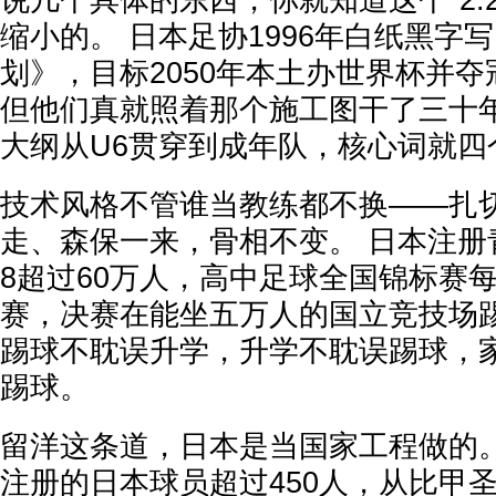
说几个具体的东西，你就知道这个"2.
缩小的。 日本足协1996年白纸黑字
划》，目标2050年本土办世界杯并
但他们真就照着那个施工图干了三十年
大纲从U6贯穿到成年队，核心词就四
技术风格不管谁当教练都不换——扎
走、森保一来，骨相不变。 日本注册青
8超过60万人，高中足球全国锦标赛每
赛，决赛在能坐五万人的国立竞技场
踢球不耽误升学，升学不耽误踢球，
踢球。
留洋这条道，日本是当国家工程做的。
注册的日本球员超过450人，从比甲