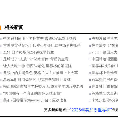
相关新闻
中国裁判傅明世界杯首秀 曾遭C罗飙骂上热搜
央视发最严世界
首秀即震动足坛！18岁少年令巴西中场尽失锋芒
惊奇爆冷！“袋
2:2！日本终场前2分钟扳平荷兰
7：1！德国火力
足球成了“人质”？“补水暂停”背后的生意
中国球迷泪洒世
让人大吃一惊 巴西队老化 世界杯前景堪忧
世界杯2支劲旅
备战中的关键角色 英格兰队主厨被阻止上火车
世界杯上最难缠
总冠军听牌引爆纽约 尼克狂热完胜世界杯
冠军热门巴西保
梅西晒6次参加世界杯照片 从19岁少年到39岁老将
世界杯门票假货
“美国拥有一个真正的国际足球王朝”
英格兰队大量训
美加2国称足球为soccer 川普：应该改名
卡塔尔伤停5分钟
“2026年美加墨世界杯”