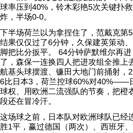
球率压到40%，铃木彩艳5次关键扑
炸，半场0-0。
下半场荷兰以为拿捏住了，范戴克第5
结果仅仅过了6分钟，久保建英策动
脚把比分扳平。 64分钟萨默维尔再
了，森保一连换四人把进攻组全推上去
航基头球摆渡、镰田大地门前捅射，2-
6比日本3，荷兰控球60%对40%——
球权、用欧洲二流强队的节奏，把橙
段还在冒冷汗。
这场球之前，日本队对欧洲球队已经连
胜1平，赢过德国（两次）、西班牙