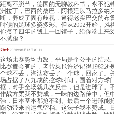
距离不脱节，德国的无聊教科书，永不犯
洲拉丁，巴西的桑巴，阿根廷以马拉多纳
断，养成了固有歧视，逼得老实巴交的布
时候的足球多姿多彩。但从2002开始，风
你攒了四年的钱上一回馆子，给你端上来3
不腻歪？
吴敬中
2026年06月15日 01:44
这场比赛势均力敌，平局是个公平的结果
比赛都会有的，老帮菜也许还记得1982还
个球不丢，淘汰赛丢了一个球，回家了。
场占据了八九成的控球时间，围着对方球
框，对手全场就几次反击，但是进球了。
作战方案我不赞成，一味的边路传中，但
强，日本基本都抢不到。最后一个进球能
跑动带来的运气空档。这法子我不赞成。