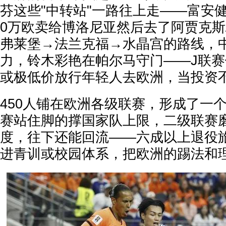
芬这些"中转站"一路往上走——富安健
0万欧卖给博洛尼亚然后去了阿贾克斯
弗莱堡→法兰克福→水晶宫的路线，
力，铃木彩艳在帕尔马守门——J联
或极低价放行年轻人去欧洲，当投资
450人铺在欧洲各级联赛，形成了一
赛站住脚的撑国家队上限，二级联赛
度，往下还能回流——六成以上退役
进青训或校园体系，把欧洲的踢法和