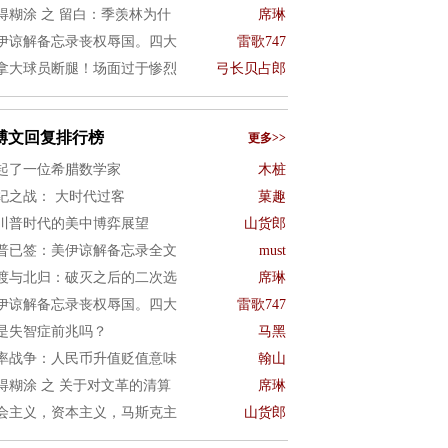
得糊涂 之 留白：季羡林为什
席琳
伊谅解备忘录丧权辱国。四大
雷歌747
拿大球员断腿！场面过于惨烈
弓长贝占郎
博文回复排行榜
更多>>
起了一位希腊数学家
木桩
纪之战： 大时代过客
菓趣
川普时代的美中博弈展望
山货郎
普已签：美伊谅解备忘录全文
must
渡与北归：破灭之后的二次选
席琳
伊谅解备忘录丧权辱国。四大
雷歌747
是失智症前兆吗？
马黑
率战争：人民币升值贬值意味
翰山
得糊涂 之 关于对文革的清算
席琳
会主义，资本主义，马斯克主
山货郎