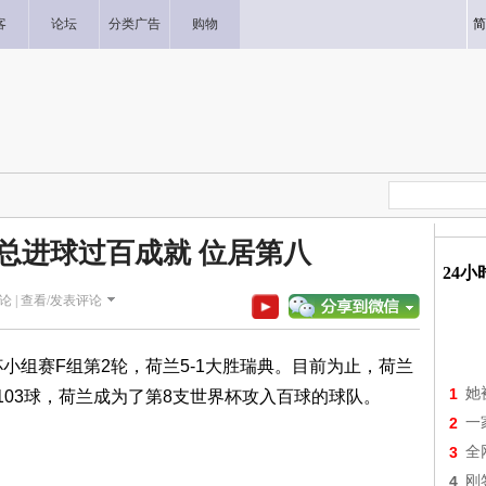
客
论坛
分类广告
购物
简
总进球过百成就 位居第八
24
论 |
查看/发表评论
界杯小组赛F组第2轮，荷兰5-1大胜瑞典。目前为止，荷兰
1
她
103球，荷兰成为了第8支世界杯攻入百球的球队。
2
一
3
全
4
刚