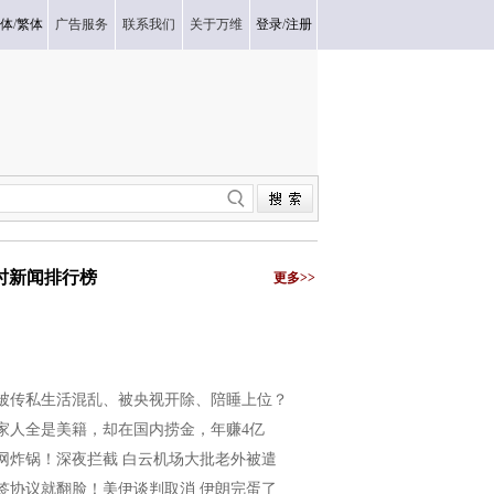
体
/
繁体
广告服务
联系我们
关于万维
登录
/
注册
小时新闻排行榜
更多>>
被传私生活混乱、被央视开除、陪睡上位？
家人全是美籍，却在国内捞金，年赚4亿
网炸锅！深夜拦截 白云机场大批老外被遣
签协议就翻脸！美伊谈判取消 伊朗完蛋了