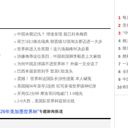
1
每
2
意
3
“
中国央视记仇？ 球迷发现 疑已封杀梅西
4
她
荷兰5比1痛击瑞典 朝晋级32强淘汰赛迈进一大步
5
降
世界杯进入生死期！这六场巅峰对决必看
6
她
了
涉嫌侮辱这位英烈，中国前国脚李毅惹上大麻烦
为何中国足球踢不进世界杯？ 外媒一文全说了
7
一
巴西本届首胜到手 暂居C组龙头
8
全
震撼！ 世界杯这国队长涉性侵案 本人喊冤
9
中
美国隔96年首夺2连胜 狂写多项世界级神纪录
10
刚
开局仅2分钟 摩洛哥闪电破门 1-0领先
2-0大胜，美国队世界杯提前出线
2026年美加墨世界杯”