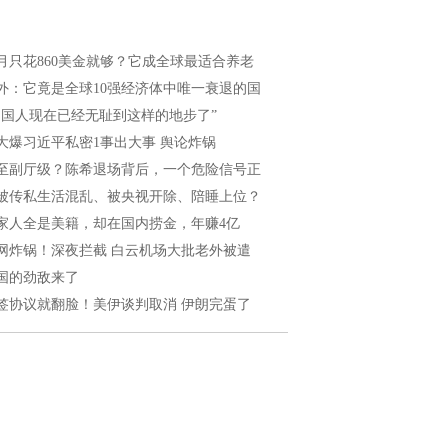
月只花860美金就够？它成全球最适合养老
外：它竟是全球10强经济体中唯一衰退的国
中国人现在已经无耻到这样的地步了”
大爆习近平私密1事出大事 舆论炸锅
至副厅级？陈希退场背后，一个危险信号正
被传私生活混乱、被央视开除、陪睡上位？
家人全是美籍，却在国内捞金，年赚4亿
网炸锅！深夜拦截 白云机场大批老外被遣
国的劲敌来了
签协议就翻脸！美伊谈判取消 伊朗完蛋了