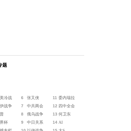
专题
6
11
美冷战
张又侠
委内瑞拉
7
12
伊战争
中共两会
四中全会
8
13
普
俄乌战争
何卫东
9
14
界杯
中日关系
AI
10
15
维专栏
以伊战争
大S