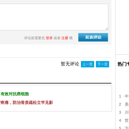
评论前需要先
登录
或者
注册
哦
暂无评论
热门
上一页
下一页
 有效对抗癌细胞
1
中
背疼痛，防治骨质疏松立竿见影
2
美
3
川
4
世
5
万