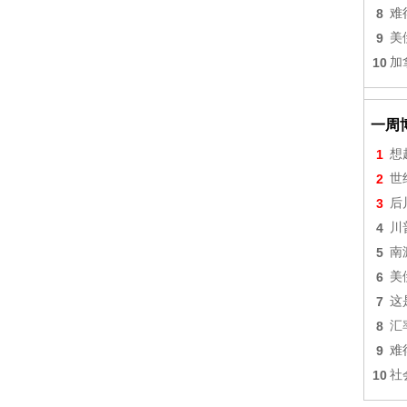
8
难
9
美
10
加
一周
1
想
2
世
3
后
4
川
5
南
6
美
7
这
8
汇
9
难
10
社