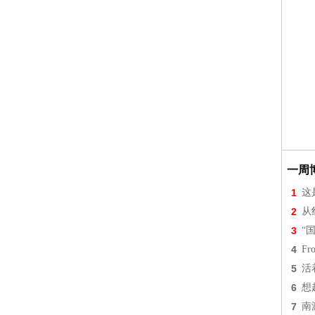
一周
1
这
2
从
3
“
4
Fr
5
活
6
想
7
南