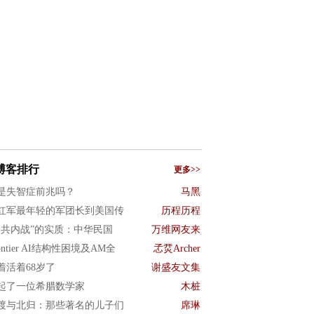
博客排行
更多>>
是失智症前兆吗？
马黑
红军最年轻的军团长到美国传
历程历程
国共内战”的实质：中华民国
万维网友来
ontier AI结构性困境及AM全
孞烎Archer
着活着68岁了
谢盛友文集
起了一位希腊数学家
木桩
渡与北归：那些著名的儿子们
席琳