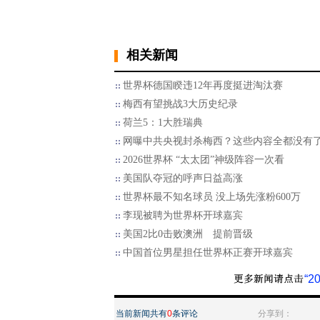
相关新闻
世界杯德国睽违12年再度挺进淘汰赛
梅西有望挑战3大历史纪录
荷兰5：1大胜瑞典
网曝中共央视封杀梅西？这些内容全都没有
2026世界杯 “太太团”神级阵容一次看
美国队夺冠的呼声日益高涨
世界杯最不知名球员 没上场先涨粉600万
李现被聘为世界杯开球嘉宾
美国2比0击败澳洲 提前晋级
中国首位男星担任世界杯正赛开球嘉宾
“
当前新闻共有
0
条评论
分享到：