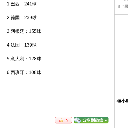
1.巴西：241球
5
“
2.德国：239球
3.阿根廷：155球
4.法国：139球
5.意大利：128球
6.西班牙：108球
48
0