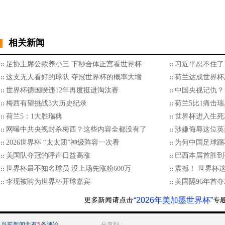
相关新闻
足协主席公款养小三 下秒合体正宫看世界杯
习近平忍不住了
这支无人看好的球队 夺冠世界杯的概率大增
荷兰达成世界杯
世界杯德国睽违12年再度挺进淘汰赛
中国央视记仇？
梅西有望挑战3大历史纪录
荷兰5比1痛击瑞
荷兰5：1大胜瑞典
世界杯进入生死
网曝中共央视封杀梅西？这些内容全都没有了
涉嫌侮辱这位英
2026世界杯 “太太团”神级阵容一次看
为何中国足球踢
美国队夺冠的呼声日益高涨
巴西本届首胜到
世界杯最不知名球员 没上场先涨粉600万
震撼！ 世界杯
李现被聘为世界杯开球嘉宾
美国隔96年首
“2026年美加墨世界杯”
当前新闻共有
5
条评论
分享到：