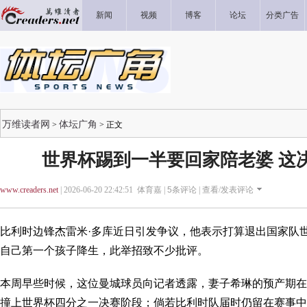
新闻
视频
博客
论坛
分类广告
万维读者网
体坛广角
>
> 正文
世界杯踢到一半要回家陪老婆 这
www.creaders.net
| 2026-06-20 22:42:51 体育嘉 |
5
条评论 |
查看/发表评论
比利时边锋杰雷米·多库近日引发争议，他表示打算退出国家队
自己第一个孩子降生，此举招致不少批评。
本周早些时候，这位曼城球员向记者透露，妻子希琳的预产期在
撞上世界杯四分之一决赛阶段；倘若比利时队届时仍留在赛事中