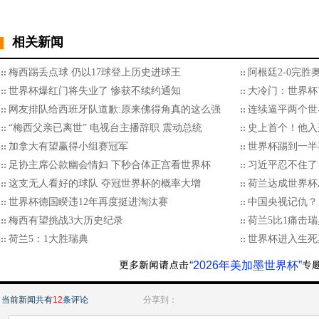
相关新闻
梅西踢丢点球 仍以17球登上历史进球王
阿根廷2-0完胜
世界杯爆红门将失业了 惨获不续约通知
大冷门：世界杯
网友排队给西班牙队道歉:原来佛得角真的这么强
连续逼平两个世
“梅西父亲已离世” 电视台主播辞职 震动总统
史上首个！他入
加拿大有望赢得小组赛冠军
世界杯踢到一半
足协主席公款幽会情妇 下秒合体正宫看世界杯
习近平忍不住了
这支无人看好的球队 夺冠世界杯的概率大增
荷兰达成世界杯
世界杯德国睽违12年再度挺进淘汰赛
中国央视记仇？
梅西有望挑战3大历史纪录
荷兰5比1痛击瑞
荷兰5：1大胜瑞典
世界杯进入生死
“2026年美加墨世界杯”
当前新闻共有
12
条评论
分享到：