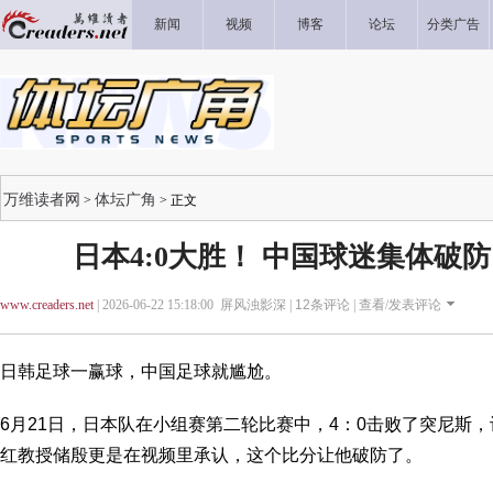
新闻
视频
博客
论坛
分类广告
万维读者网
体坛广角
>
> 正文
日本4:0大胜！ 中国球迷集体破
www.creaders.net
| 2026-06-22 15:18:00 屏风浊影深 |
12
条评论 |
查看/发表评论
日韩足球一赢球，中国足球就尴尬。
6月21日，日本队在小组赛第二轮比赛中，4：0击败了突尼斯
红教授储殷更是在视频里承认，这个比分让他破防了。