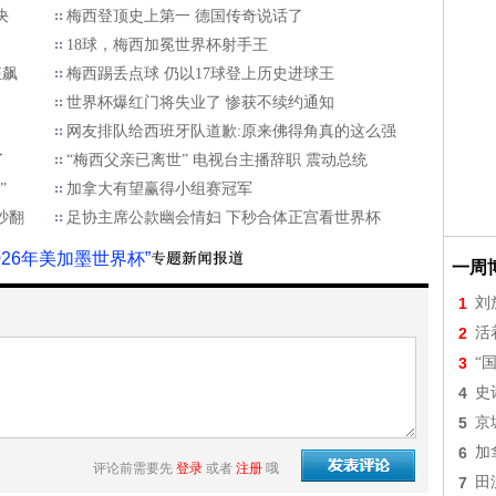
决
梅西登顶史上第一 德国传奇说话了
18球，梅西加冕世界杯射手王
狂飙
梅西踢丢点球 仍以17球登上历史进球王
世界杯爆红门将失业了 惨获不续约通知
网友排队给西班牙队道歉:原来佛得角真的这么强
了
“梅西父亲已离世” 电视台主播辞职 震动总统
”
加拿大有望赢得小组赛冠军
吵翻
足协主席公款幽会情妇 下秒合体正宫看世界杯
2026年美加墨世界杯”
一周
1
刘
2
活
3
“
4
史
5
京
6
加
评论前需要先
登录
或者
注册
哦
7
田