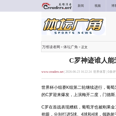
新闻
视频
博
万维读者网
体坛广角
>
> 正文
C罗神迹谁人能
www.creaders.net
| 2026-06-23 16:22:24 世界体育 |
0
条评
世界杯小组赛K组第二轮继续进行，葡萄牙
的C罗迎来爆发，上演梅开二度，门德斯
C罗在首战表现糟糕，葡萄牙也被刚果金
抢眼，分别打进5球、4球和4球，领跑