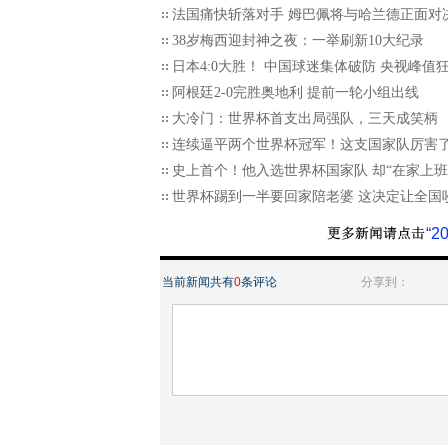
法国痛快斩落对手 姆巴佩将与哈兰德正面对
38岁梅西迎封神之夜：一举刷新10大纪录
日本4:0大胜！ 中国球迷集体破防 央视峰值
阿根廷2-0完胜奥地利 提前一轮小组出线
大冷门：世界杯首支出局强队，三天成笑柄
连续逼平两个世界杯冠军！这支国家队厉害
史上首个！他入选世界杯国家队 却“在家上班
世界杯踢到一半要回家陪老婆 这决定让全国
“
当前新闻共有
0
条评论
分享到：