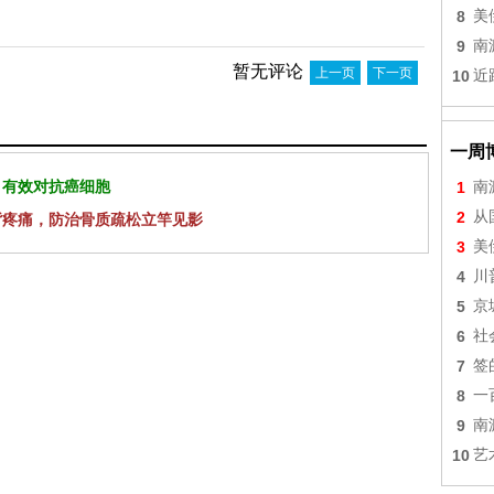
8
美
9
南
暂无评论
上一页
下一页
10
近
一周
 有效对抗癌细胞
1
南
2
从
背疼痛，防治骨质疏松立竿见影
3
美
4
川
5
京
6
社
7
签
8
一
9
南
10
艺