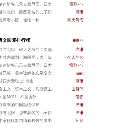
伊谅解备忘录丧权辱国。四大
雷歌747
渡与北归：那些著名的儿子们
席琳
距离看小留：怪物一种
高天阔海
博文回复排行榜
更多>>
渡与北归：破灭之后的二次选
席琳
国共内战到台海困局：大一统
一个人的公
伊谅解备忘录丧权辱国。四大
雷歌747
普已签：美伊谅解备忘录全文
must
城四大无耻 之 老舍
席琳
会主义，资本主义，马斯克主
山货郎
的是MOU，不是协议
倩影
百年来的中国动物保护
席琳
渡与北归：那些著名的儿子们
席琳
术家往往对猫情有独钟的缘由
艺萌