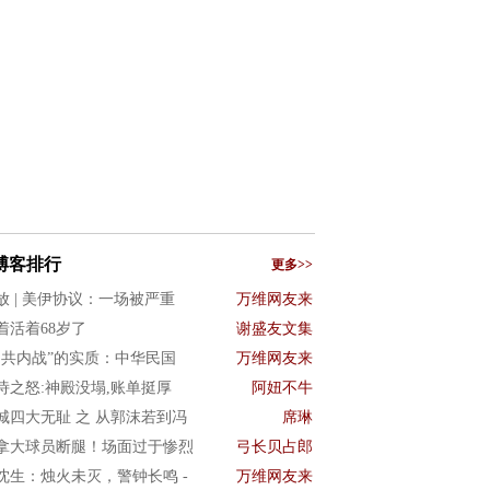
博客排行
更多>>
放 | 美伊协议：一场被严重
万维网友来
着活着68岁了
谢盛友文集
国共内战”的实质：中华民国
万维网友来
诗之怒:神殿没塌,账单挺厚
阿妞不牛
城四大无耻 之 从郭沫若到冯
席琳
拿大球员断腿！场面过于惨烈
弓长贝占郎
沈生：烛火未灭，警钟长鸣 -
万维网友来