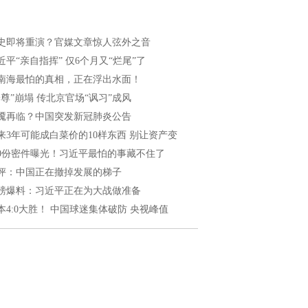
史即将重演？官媒文章惊人弦外之音
近平“亲自指挥” 仅6个月又“烂尾”了
南海最怕的真相，正在浮出水面！
一尊”崩塌 传北京官场“讽习”成风
魇再临？中国突发新冠肺炎公告
来3年可能成白菜价的10样东西 别让资产变
40份密件曝光！习近平最怕的事藏不住了
评：中国正在撤掉发展的梯子
磅爆料：习近平正在为大战做准备
本4:0大胜！ 中国球迷集体破防 央视峰值