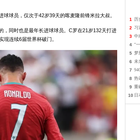
进球球员，仅次于42岁39天的喀麦隆前锋米拉大叔。
1
历
2
习
，同时也是最年长进球球员。C罗在21岁132天打进
3
中
天实现连续6届世界杯破门。
4
“
5
梦
6
未
7
9
8
热
9
重
10
日