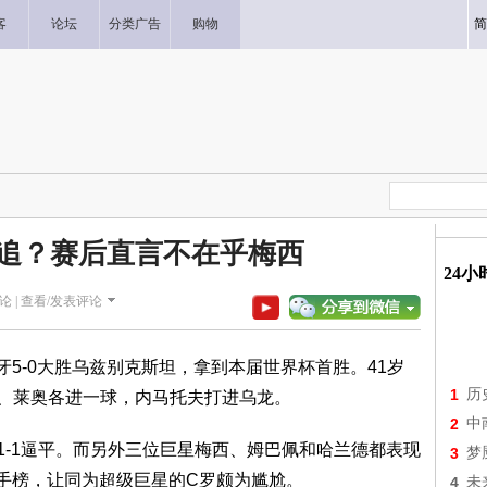
客
论坛
分类广告
购物
简
追？赛后直言不在乎梅西
24
论 |
查看/发表评论
5-0大胜乌兹别克斯坦，拿到本届世界杯首胜。41岁
1
历
、莱奥各进一球，内马托夫打进乌龙。
2
中
1-1逼平。而另外三位巨星梅西、姆巴佩和哈兰德都表现
3
梦
射手榜，让同为超级巨星的C罗颇为尴尬。
4
未