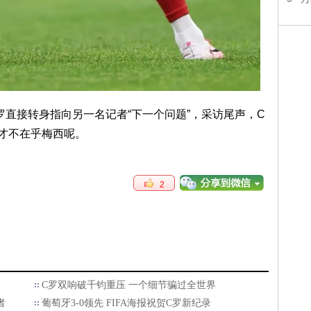
罗直接转身指向另一名记者“下一个问题”，采访尾声，C
才不在乎梅西呢。
2
C罗双响破千钧重压 一个细节骗过全世界
者
葡萄牙3-0领先 FIFA海报祝贺C罗新纪录