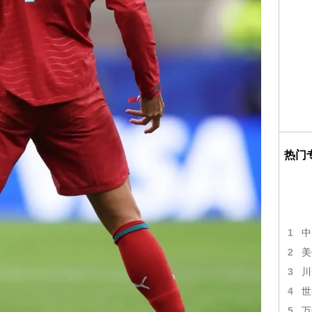
热门
1
中
2
美
3
川
4
世
5
万