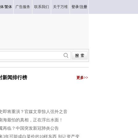
体
/
繁体
广告服务
联系我们
关于万维
登录
/
注册
小时新闻排行榜
更多>>
史即将重演？官媒文章惊人弦外之音
南海最怕的真相，正在浮出水面！
魇再临？中国突发新冠肺炎公告
来3年可能成白菜价的10样东西 别让资产变