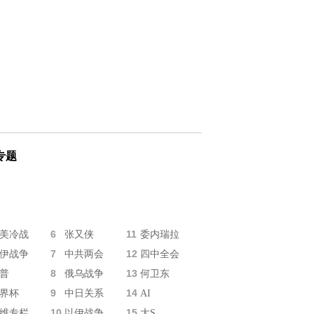
专题
6
11
美冷战
张又侠
委内瑞拉
7
12
伊战争
中共两会
四中全会
8
13
普
俄乌战争
何卫东
9
14
界杯
中日关系
AI
10
15
维专栏
以伊战争
大S