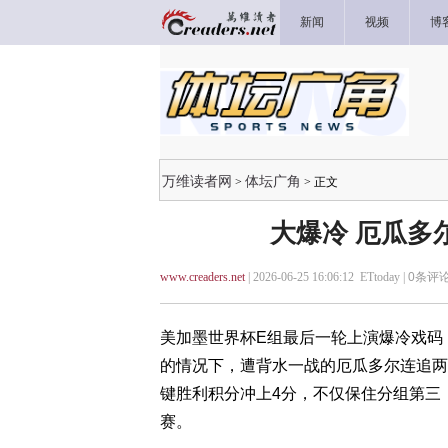
新闻
视频
博
万维读者网
体坛广角
>
> 正文
大爆冷 厄瓜多
www.creaders.net
| 2026-06-25 16:06:12 ETtoday |
0
条评论
美加墨世界杯E组最后一轮上演爆冷戏码
的情况下，遭背水一战的厄瓜多尔连追两球
键胜利积分冲上4分，不仅保住分组第三，
赛。