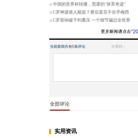
中国的世界杯转播，荒谬的“体育奇迹”
C罗神迹谁人能追？赛后直言不在乎梅西
C罗双响破千钧重压 一个细节骗过全世界
“
当前新闻共有
0
条评论
分享到：
全部评论
实用资讯