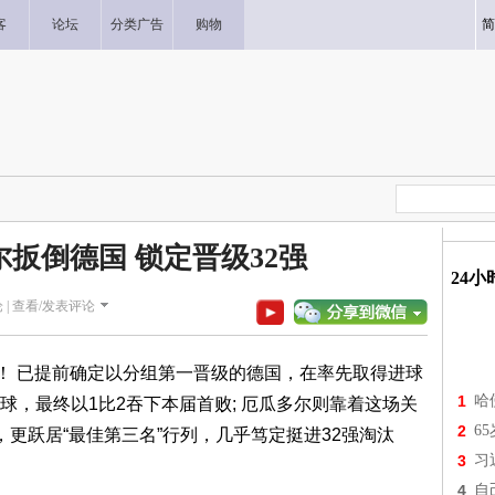
客
论坛
分类广告
购物
简
尔扳倒德国 锁定晋级32强
24
 |
查看/发表评论
！ 已提前确定以分组第一晋级的德国，在率先取得进球
1
哈
，最终以1比2吞下本届首败; 厄瓜多尔则靠着这场关
2
6
更跃居“最佳第三名”行列，几乎笃定挺进32强淘汰
3
习
4
自