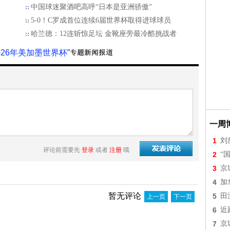
中国球迷聚酒吧高呼“日本是亚洲骄傲”
5-0！C罗成首位连续6届世界杯取得进球球员
哈兰德：12连斩惊足坛 金靴座旁最冷酷挑战者
2026年美加墨世界杯”
一周
1
刘
评论前需要先
登录
或者
注册
哦
2
“
3
京
4
加
暂无评论
5
田
上一页
下一页
6
近
7
京