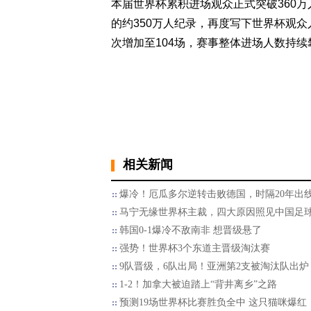
本届世界杯累积进场观众正式突破360万人次
的约350万人纪录，再度写下世界杯观众
次增加至104场，赛事整体进场人数持
相关新闻
爆冷！厄瓜多尔逆转击败德国，时隔20年出
马宁无缘世界杯主裁，四大原因照见中国足
韩国0-1爆冷不敌南非 想晋级悬了
强势！世界杯3个东道主晋级淘汰赛
9队晋级，6队出局！亚洲第2支被淘汰队出炉
1-2！加拿大被迫踏上“背井离乡”之路
预测19场世界杯比赛胜负全中 这只猫咪爆红