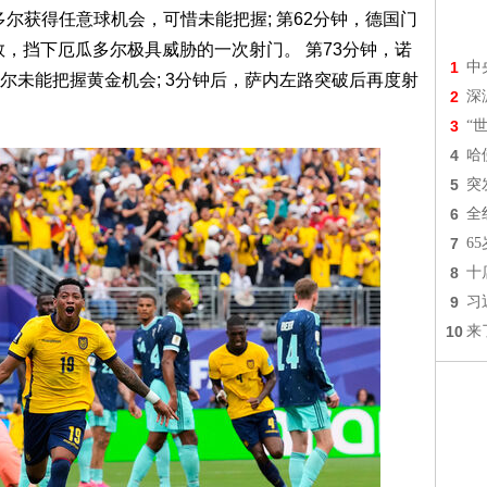
多尔获得任意球机会，可惜未能把握; 第62分钟，德国门
键扑救，挡下厄瓜多尔极具威胁的一次射门。 第73分钟，诺
1
中
尔未能把握黄金机会; 3分钟后，萨内左路突破后再度射
2
深
3
“
4
哈
5
突
6
全
7
6
8
十
9
习
10
来