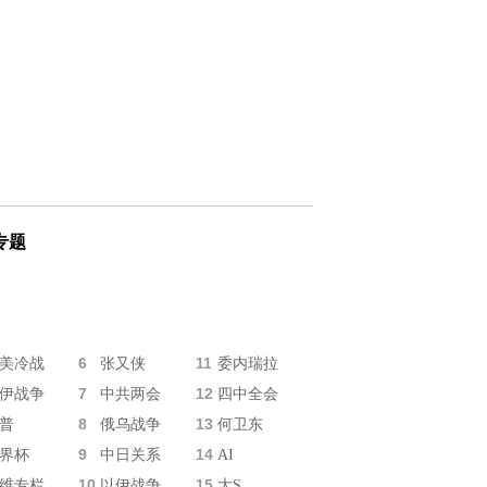
专题
6
11
美冷战
张又侠
委内瑞拉
7
12
伊战争
中共两会
四中全会
8
13
普
俄乌战争
何卫东
9
14
界杯
中日关系
AI
10
15
维专栏
以伊战争
大S