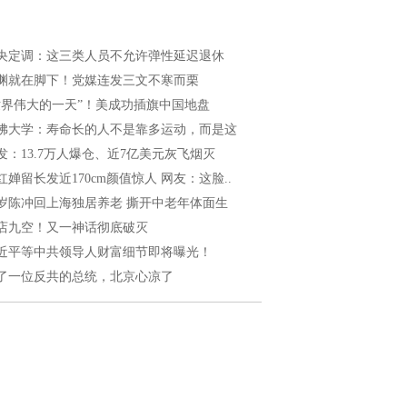
央定调：这三类人员不允许弹性延迟退休
渊就在脚下！党媒连发三文不寒而栗
世界伟大的一天”！美成功插旗中国地盘
佛大学：寿命长的人不是靠多运动，而是这
发：13.7万人爆仓、近7亿美元灰飞烟灭
红婵留长发近170cm颜值惊人 网友：这脸..
5岁陈冲回上海独居养老 撕开中老年体面生
店九空！又一神话彻底破灭
近平等中共领导人财富细节即将曝光！
了一位反共的总统，北京心凉了