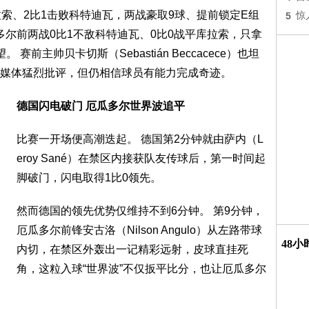
索、2比1击败科特迪瓦，两战豪取9球、提前锁定E组
5
惊
多尔前两战0比1不敌科特迪瓦、0比0战平库拉索，只拿
前主帅贝卡切斯（Sebastián Beccacece）也坦
媒体猛烈批评，但仍相信球员有能力完成奇迹。
德国闪电破门 厄瓜多尔世界波追平
比赛一开场便高潮迭起。 德国第2分钟就由萨内（L
eroy Sané）在禁区内接获队友传球后，第一时间起
脚破门，闪电取得1比0领先。
然而德国的领先优势仅维持不到6分钟。 第9分钟，
厄瓜多尔前锋安古洛（Nilson Angulo）从左路带球
48
内切，在禁区外轰出一记精彩远射，皮球直挂死
角，这粒入球“世界波”不仅扳平比分，也让厄瓜多尔