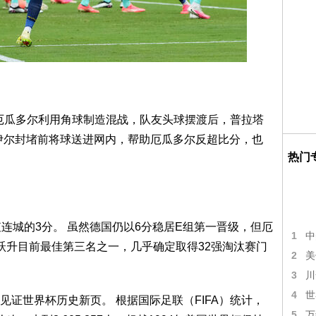
 厄瓜多尔利用角球制造混战，队友头球摆渡后，普拉塔
，抢在诺伊尔封堵前将球送进网内，帮助厄瓜多尔反超比分，也
热门
连城的3分。 虽然德国仍以6分稳居E组第一晋级，但厄
1
中
跃升目前最佳第三名之一，几乎确定取得32强淘汰赛门
2
美
3
川
4
世
证世界杯历史新页。 根据国际足联（FIFA）统计，
5
万