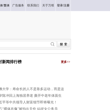
体
/
繁体
广告服务
联系我们
关于万维
登录
/
注册
小时新闻排行榜
更多>>
佛大学：寿命长的人不是靠多运动，而是这
5岁陈冲回上海独居养老 撕开中老年体面生
近平等中共领导人财富细节即将曝光！
己“裸体肖像”被拍出天价 60岁女公务员