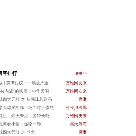
博客排行
更多>>
放 | 美伊协议：一场被严重
万维网友来
国共内战”的实质：中华民国
万维网友来
城四大无耻 之 从郭沫若到冯
席琳
拿大球员断腿！场面过于惨烈
弓长贝占郎
沈生：烛火未灭，警钟长鸣 -
万维网友来
距离看小留：怪物一种
高天阔海
城四大无耻 之 老舍
席琳