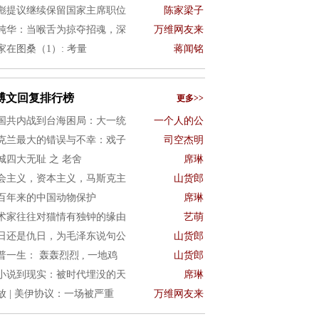
彪提议继续保留国家主席职位
陈家梁子
纯华：当喉舌为掠夺招魂，深
万维网友来
家在图桑（1）: 考量
蒋闻铭
博文回复排行榜
更多>>
国共内战到台海困局：大一统
一个人的公
克兰最大的错误与不幸：戏子
司空杰明
城四大无耻 之 老舍
席琳
会主义，资本主义，马斯克主
山货郎
百年来的中国动物保护
席琳
术家往往对猫情有独钟的缘由
艺萌
日还是仇日，为毛泽东说句公
山货郎
普一生： 轰轰烈烈 , 一地鸡
山货郎
小说到现实：被时代埋没的天
席琳
放 | 美伊协议：一场被严重
万维网友来