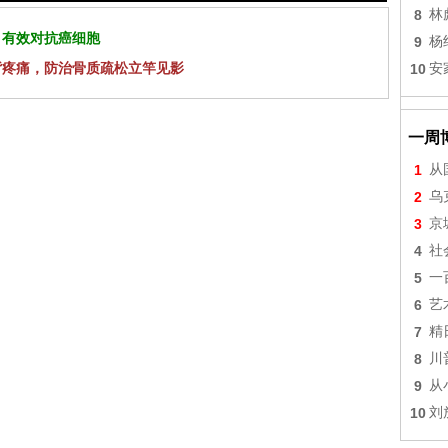
8
林
 有效对抗癌细胞
9
杨
背疼痛，防治骨质疏松立竿见影
10
安
一周
1
从
2
乌
3
京
4
社
5
一
6
艺
7
精
8
川
9
从
10
刘