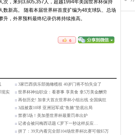
，来到3,605,357人，超越1994年美国世界杯保持
人数新高。 随着本届世界杯首度扩编为48支球队、总场
续攀升，外界预料最终纪录仍将持续推高。
6
线
3家巴西俱乐部抛橄榄枝 40岁门将不怕失业了
球现实
世界杯神仙职业：看赛事 享美食 拿5万美金酬劳
再创历史! 加拿大首次世界杯小组出线 全国疯狂
3战被轰10球 亚洲冠军成“鱼腩”垫底出局
禁赛5场！美加墨世界杯最重罚单出炉
记者会被问梅西话题 C罗下一秒这样反应…
拼了：39天内看完全部104场世界杯比赛可领$5万