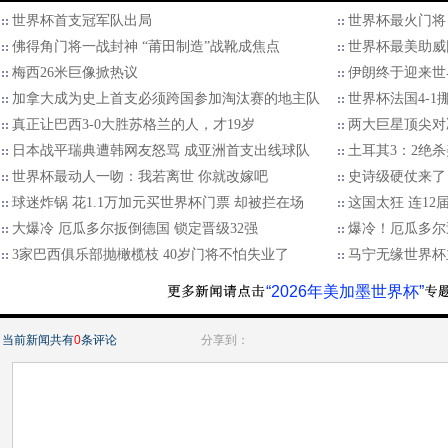
世界杯首支冠军队出局
世界杯最火门将
佛得角门将一战封神 “莆田制造”战靴成焦点
世界杯最美助威
梅西26米巨像掀热议
伊朗终于迎来世
加拿大成为史上首支必须跨国参加淘汰赛的地主队
世界杯法国4-1
真正让巴西3-0大胜苏格兰的人，才19岁
两大巨星顶尖对
日本战平瑞典遭韩网友怒骂 成亚洲首支出线球队
土耳其3：2绝
世界杯最动人一吻：我若离世 你就改嫁吧
史诗级硬仗来了
球迷炸锅 花1.1万加元买世界杯门票 却被拦在场
这国太狂 连12
大爆冷 厄瓜多尔扳倒德国 锁定晋级32强
爆冷！厄瓜多尔
3家巴西俱乐部抛橄榄枝 40岁门将不怕失业了
马宁无缘世界杯
“2026年美加墨世界杯”
当前新闻共有
0
条评论
分享到：