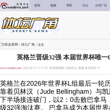
新闻
视频
博客
论坛
分类广告
万维读者网
体坛广角
>
> 正文
英格兰晋级32强 本届世界杯唯一
www.creaders.net
| 2026-06-27 17:57:33 世界新闻网 |
0
条评论 |
查看/发表评论
英格兰在2026年世界杯L组最后一轮
靠着贝林汉（Jude Bellingham）与凯恩
下半场接连破门，以2：0击败巴拿马
级32强淘汰赛。 巴拿马成为本届世