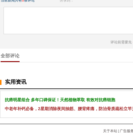
当前新闻共有
0
条评论
分享到：
评论前需要先
全部评论
实用资讯
抗癌明星组合 多年口碑保证！天然植物萃取 有效对抗癌细胞
中老年补钙必备，2星期消除夜间抽筋、腰背疼痛，防治骨质疏松立竿
关于本站
|
广告服