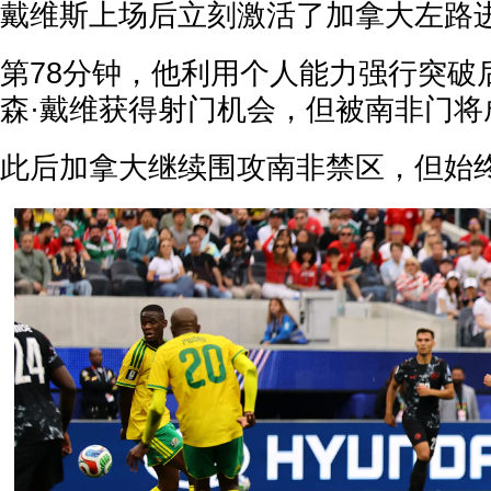
戴维斯上场后立刻激活了加拿大左路
第78分钟，他利用个人能力强行突破
森·戴维获得射门机会，但被南非门将
此后加拿大继续围攻南非禁区，但始