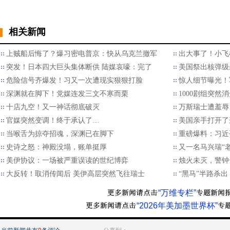
相关新闻
上贼船后悔了？爆习密电普京：快从乌克兰撤军
出大事了！小飞
突发！日本四大巨头集体断供 陆媒哀嚎：完了
美国祭出核弹级
危险信号齐爆发！习又一次遭现实狠狠打脸
惊人细节曝光！
深渊就在脚下！党媒连发三文不寒而栗
1000剧组突
十店九空！又一神话彻底破灭
万斯瑞士遭羞辱
官媒突然变调！终于承认了…
美国亲手打开了
当喉舌为掠夺招魂，深渊已在脚下
重磅爆料：习近
史诗之怒：神殿没塌，账单挺厚
又一名马兴瑞“
美伊协议：一场被严重误读的世纪博弈
烛火未灭，警钟长
大反转！取消传闻后 美伊高层突然飞往瑞士
“黑马”半路杀
“万维专栏”
“2026年美加墨世界杯”