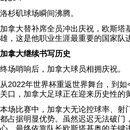
洛杉矶球场瞬间沸腾。
加拿大替补席全员冲出庆祝，欧斯塔
雄，这是他职业生涯最重要的国家队
加拿大继续书写历史
终场哨响后，加拿大球员相拥庆祝。
从2022年世界杯重返世界舞台，到
关口，加拿大足球正在迎来历史性的
本场比赛中，加拿大无论控球率、射
都占据明显优势。虽然迟迟无法破门
心，最终依靠队长欧斯塔基奥的关键