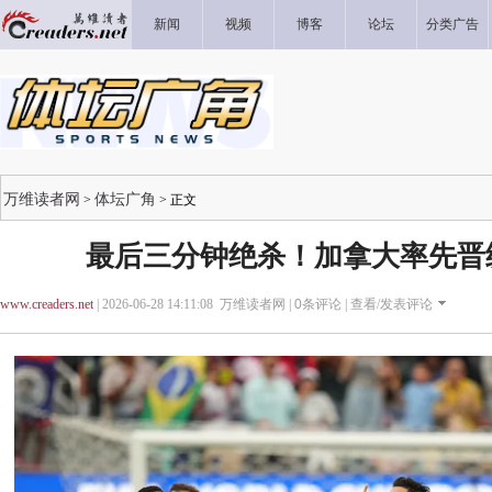
新闻
视频
博客
论坛
分类广告
万维读者网
体坛广角
>
> 正文
最后三分钟绝杀！加拿大率先晋
www.creaders.net
| 2026-06-28 14:11:08 万维读者网 |
0
条评论 |
查看/发表评论