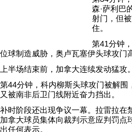
森·萨利巴
射门，但被
住。
第41分钟
位球制造威胁，奥卢瓦塞伊头球攻门
上半场结束前，加拿大连续发动猛攻
第44分钟，科内柳斯头球攻门被解围
又被南非后卫门线附近奋力挡出。
补时阶段还出现争议一幕。拉雷拉在
加拿大球员集体向裁判示意应判罚点
出任何表示。