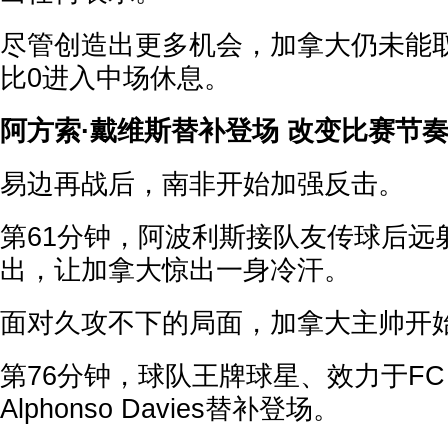
尽管创造出更多机会，加拿大仍未能
比0进入中场休息。
阿方索·戴维斯替补登场 改变比赛节
易边再战后，南非开始加强反击。
第61分钟，阿波利斯接队友传球后远
出，让加拿大惊出一身冷汗。
面对久攻不下的局面，加拿大主帅开
第76分钟，球队王牌球星、效力于FC Bay
Alphonso Davies替补登场。