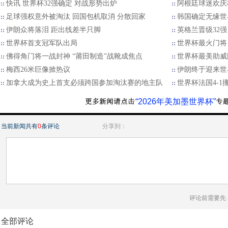
快讯 世界杯32强确定 对战形势出炉
阿根廷球迷欢庆
足球强权意外被淘汰 回国包机取消 分散回家
韩国确定无缘世界
伊朗众将落泪 距出线差半只脚
英格兰晋级32
世界杯首支冠军队出局
世界杯最火门将
佛得角门将一战封神 “莆田制造”战靴成焦点
世界杯最美助威
梅西26米巨像掀热议
伊朗终于迎来世
加拿大成为史上首支必须跨国参加淘汰赛的地主队
世界杯法国4-1
“2026年美加墨世界杯”
当前新闻共有
0
条评论
分享到：
评论前需要先
全部评论