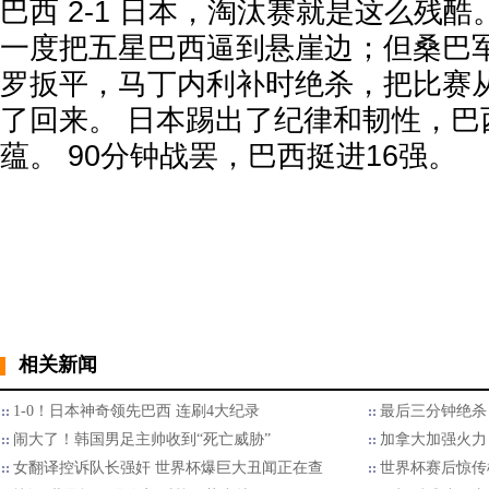
巴西 2-1 日本，淘汰赛就是这么残酷
一度把五星巴西逼到悬崖边；但桑巴
罗扳平，马丁内利补时绝杀，把比赛
了回来。 日本踢出了纪律和韧性，巴
蕴。 90分钟战罢，巴西挺进16强。
相关新闻
1-0！日本神奇领先巴西 连刷4大纪录
最后三分钟绝杀
闹大了！韩国男足主帅收到“死亡威胁”
加拿大加强火力
女翻译控诉队长强奸 世界杯爆巨大丑闻正在查
世界杯赛后惊传