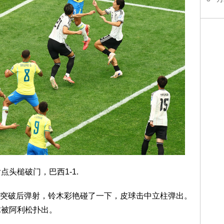
头槌破门，巴西1-1.
突破后弹射，铃木彩艳碰了一下，皮球击中立柱弹出。
球被阿利松扑出。