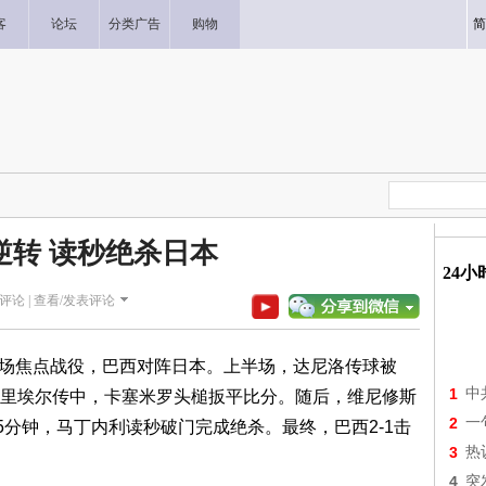
客
论坛
分类广告
购物
简
1逆转 读秒绝杀日本
24
评论 |
查看/发表评论
展开一场焦点战役，巴西对阵日本。上半场，达尼洛传球被
1
中
里埃尔传中，卡塞米罗头槌扳平比分。随后，维尼修斯
2
一
5分钟，马丁内利读秒破门完成绝杀。最终，巴西2-1击
3
热
4
突