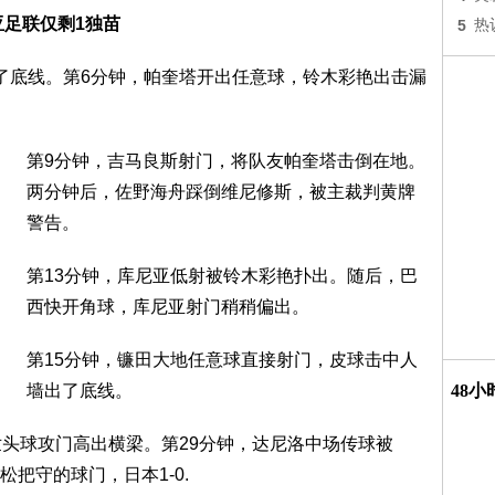
亚足联仅剩1独苗
5
热
了底线。第6分钟，帕奎塔开出任意球，铃木彩艳出击漏
第9分钟，吉马良斯射门，将队友帕奎塔击倒在地。
两分钟后，佐野海舟踩倒维尼修斯，被主裁判黄牌
警告。
第13分钟，库尼亚低射被铃木彩艳扑出。随后，巴
西快开角球，库尼亚射门稍稍偏出。
第15分钟，镰田大地任意球直接射门，皮球击中人
墙出了底线。
48
世头球攻门高出横梁。第29分钟，达尼洛中场传球被
把守的球门，日本1-0.