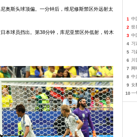
基尼奥斯头球顶偏。一分钟后，维尼修斯禁区外远射太
1
中
2
世
被日本球员挡出。第38分钟，库尼亚禁区外低射，铃木
3
中
4
习
5
习
6
川
7
网
8
中
9
女
10
一