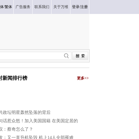
体
/
繁体
广告服务
联系我们
关于万维
登录
/
注册
小时新闻排行榜
更多>>
共政坛明星轰然坠落的背后
句话惹众怒！加入美国国籍 在美国定居的
议：蔡奇怎么了？
发：又一直升机坠毁 机上14人全部罹难