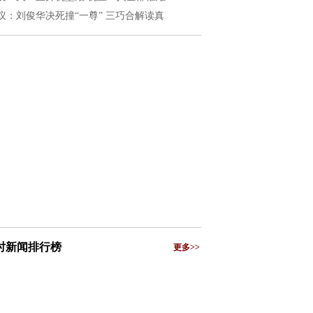
议：刘俊华决死撞“一尊” 三巧合解读真
小时新闻排行榜
更多>>