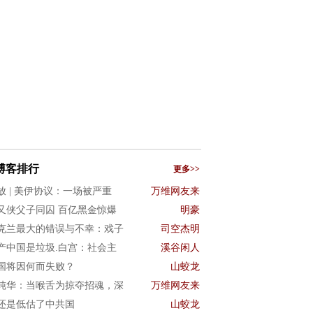
博客排行
更多>>
放 | 美伊协议：一场被严重
万维网友来
又侠父子同囚 百亿黑金惊爆
明豪
克兰最大的错误与不幸：戏子
司空杰明
产中国是垃圾.白宫：社会主
溪谷闲人
国将因何而失败？
山蛟龙
纯华：当喉舌为掠夺招魂，深
万维网友来
还是低估了中共国
山蛟龙