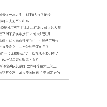
国最惨一本大学，创下0人报考记录
界杯首支冠军队出局
国3座城市有望赶上北上广深，成国际大都
近平倒下后换谁接班？ 他大胆预测
豪砸万亿人民币押注“它”！引爆基层怒火
普今天发文：共产党终于要动手了
曝“一号现在很生气”，蔡奇儿子要倒霉了
共政坛明星轰然坠落的背后
翻译控诉队长强奸 世界杯爆巨大丑闻正
句话惹众怒！加入美国国籍 在美国定居的