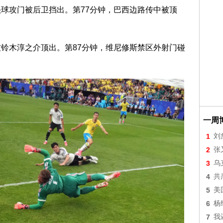
头球攻门被后卫挡出。第77分钟，巴西边路传中被顶
被铃木淳之介顶出。第87分钟，维尼修斯禁区外射门碰
一周
1
刘
2
张
3
乌
4
共
5
美
6
杨
7
我