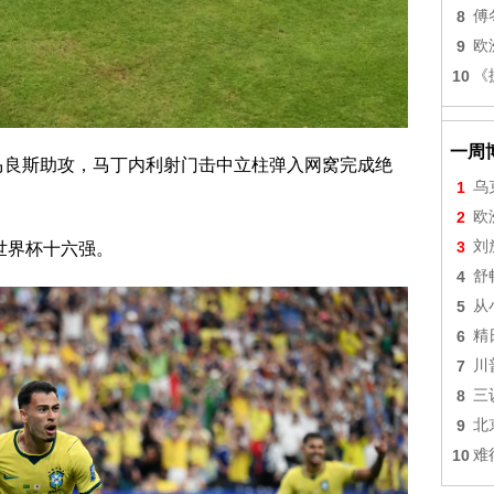
8
傅
9
欧
10
《
一周
吉马良斯助攻，马丁内利射门击中立柱弹入网窝完成绝
1
乌
2
欧
3
刘
世界杯十六强。
4
舒
5
从
6
精
7
川
8
三
9
北
10
难