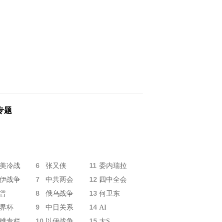
专题
6
11
美冷战
张又侠
委内瑞拉
7
12
伊战争
中共两会
四中全会
8
13
普
俄乌战争
何卫东
9
14
界杯
中日关系
AI
10
15
维专栏
以伊战争
大S