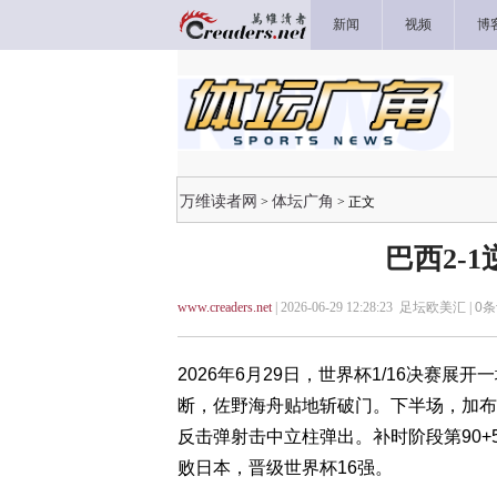
新闻
视频
博
万维读者网
体坛广角
>
> 正文
巴西2-
www.creaders.net
| 2026-06-29 12:28:23 足坛欧美汇 |
0
条
2026年6月29日，世界杯1/16决赛
断，佐野海舟贴地斩破门。下半场，加布
反击弹射击中立柱弹出。补时阶段第90+
败日本，晋级世界杯16强。