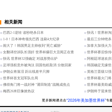
相关新闻
巴西2-1逆转 读秒绝杀日本
快讯！世界杯淘汰
1-0！日本神奇领先巴西 连刷4大纪录
最后三分钟绝杀
闹大了！韩国男足主帅收到“死亡威胁”
加拿大加强火力
女翻译控诉队长强奸 世界杯爆巨大丑闻正在查
世界杯赛后惊传
快讯 世界杯32强确定 对战形势出炉
阿根廷球迷欢庆
足球强权意外被淘汰 回国包机取消 分散回家
韩国确定无缘世界
伊朗众将落泪 距出线差半只脚
英格兰晋级32
世界杯首支冠军队出局
世界杯最火门将
佛得角门将一战封神 “莆田制造”战靴成焦点
世界杯最美助威
梅西26米巨像掀热议
伊朗终于迎来世
“2026年美加墨世界杯”