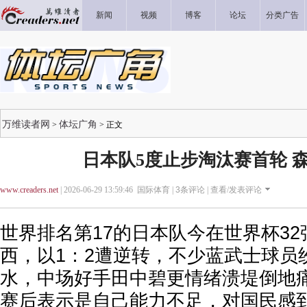
新闻
视频
博客
论坛
分类广告
万维读者网
体坛广角
>
> 正文
日本队5度止步淘汰赛首轮 
www.creaders.net
| 2026-06-29 13:59:46 国际体育 |
3
条评论 |
查看/发表评论
世界排名第17的日本队今在世界杯3
西，以1：2遭逆转，不少蓝武士球员
水，中场好手田中碧更情绪溃堤倒地
赛后表示是自己能力不足，对国民感