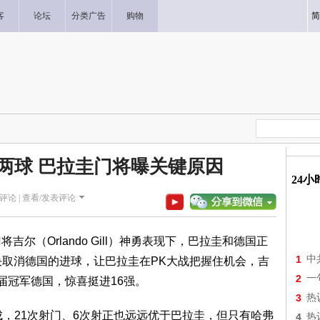
客
论坛
分类广告
购物
简
两球 巴拉圭门将曝关键原因
24
评论 |
查看/发表评论
（Orlando Gill）神勇表现下，巴拉圭和德国正
1
中
决取消德国的进球，让巴拉圭在PK大战把握住机会，吉
2
一
届冠军德国，惊喜挺进16强。
3
热
，21次射门、6次射正也远远优于巴拉圭，但只有哈弗
4
热