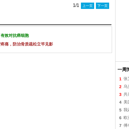
1/1
上一页
下一页
 有效对抗癌细胞
背疼痛，防治骨质疏松立竿见影
一周
1
张
2
乌
3
共
4
美
5
我
6
欧
7
傅