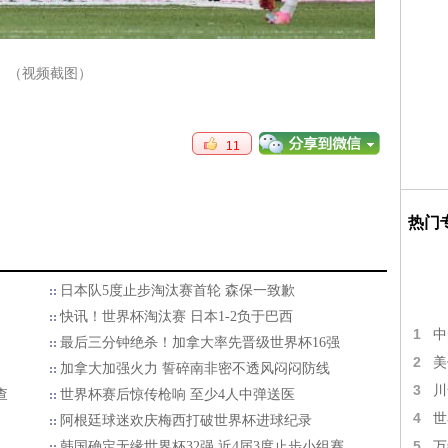
（视频截图）
11
热门
日本队5度止步淘汰赛首轮 森保一致歉
快讯！世界杯淘汰赛 日本1-2负于巴西
1
中
最后三分钟绝杀！加拿大率先晋级世界杯16强
2
美
加拿大加强火力 誓碎南非密不透风闷闷防线
3
川
查
世界杯赛后惊传枪响 至少4人中弹送医
4
世
阿根廷球迷欢庆梅西打破世界杯进球纪录
5
韩国确定无缘世界杯32强 近4届3度止步小组赛
万