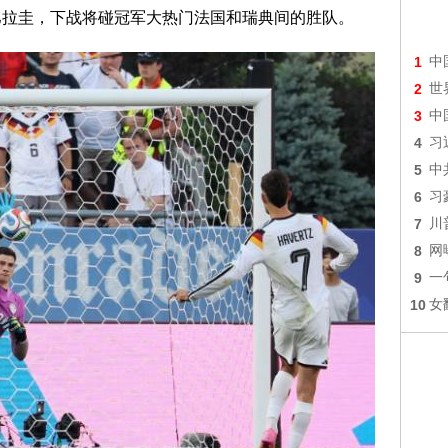
拉圭，下战将碰冠军大热门法国和瑞典间的胜队。
1
中
2
世
3
中
4
习
5
中
6
习
7
川
8
网
9
一
10
女