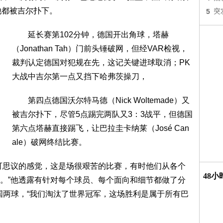
其他都被吉尔扑下。
5
突
延长赛第102分钟，德国开出角球，塔赫
（Jonathan Tah）门前头锤破网，但经VAR检视，
裁判认定德国对犯规在先，这记关键进球取消；PK
大战中吉尔第一点又挡下哈弗茨操刀，
第四点德国沃尔特马德（Nick Woltemade）又
被吉尔扑下，尽管5点踢完两队又3：3战平，但德国
第六点塔赫直接踢飞，让巴拉圭卡纳莱（José Can
ale）破网终结比赛。
思议的感觉，这是场很艰苦的比赛，有时他们从各个
48
。”他透露有针对每个球员、每个面向和细节都做了分
国两球，“我们淘汰了世界冠军，这场胜利是属于所有巴