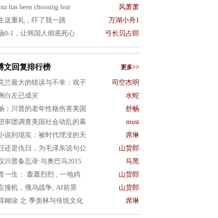
na has been choosing lear
风萧萧
生送重礼，吓了我一跳
万湖小舟1
场0-1，让韩国人彻底死心
弓长贝占郎
博文回复排行榜
更多>>
克兰最大的错误与不幸：戏子
司空杰明
洲白左已成灾
水蛇
畅：川普的老年性格伤害美国
舒畅
陪审团调查美国社会动乱的幕
must
小说到现实：被时代埋没的天
席琳
日还是仇日，为毛泽东说句公
山货郎
议川普备忘录:与奥巴马2015
马黑
普一生： 轰轰烈烈 , 一地鸡
山货郎
京撞机，俄乌战争, AI前景
山货郎
得糊涂 之 季羡林与传统文化
席琳