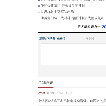
伊朗众将落泪 距出线差半只脚
世界杯首支冠军队出局
佛得角门将一战封神 “莆田制造”战靴成焦点
“
当前新闻共有
1
条评论
分享到：
全部评论
xynet
2026年06月30日 09:18
小组赛D组第三名巴拉圭成功晋级。前两名的美