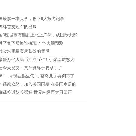
国最惨一本大学，创下0人报考记录
界杯首支冠军队出局
国3座城市有望赶上北上广深，成国际大都
近平倒下后换谁接班？ 他大胆预测
共政坛明星轰然坠落的背后
豪砸万亿人民币押注“它”！引爆基层怒火
普今天发文：共产党终于要动手了
曝“一号现在很生气”，蔡奇儿子要倒霉了
句话惹众怒！加入美国国籍 在美国定居的
翻译控诉队长强奸 世界杯爆巨大丑闻正