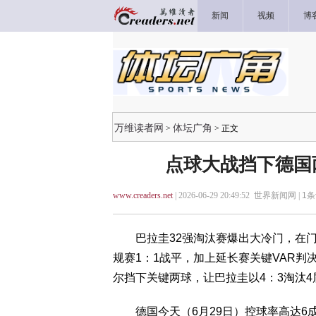
新闻
视频
博
万维读者网
体坛广角
>
> 正文
点球大战挡下德国
www.creaders.net
| 2026-06-29 20:49:52 世界新闻网 |
1
条
巴拉圭32强淘汰赛爆出大冷门，在门将吉尔
规赛1：1战平，加上延长赛关键VAR判
尔挡下关键两球，让巴拉圭以4：3淘汰4
德国今天（6月29日）控球率高达6成