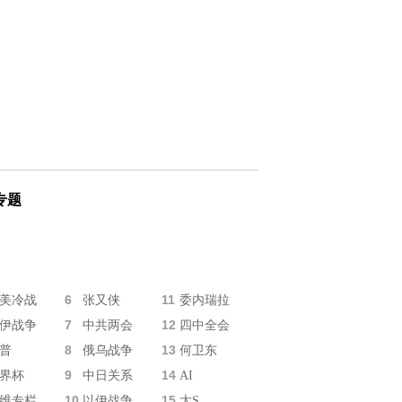
专题
6
11
美冷战
张又侠
委内瑞拉
7
12
伊战争
中共两会
四中全会
8
13
普
俄乌战争
何卫东
9
14
界杯
中日关系
AI
10
15
维专栏
以伊战争
大S