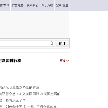
体
/
繁体
广告服务
联系我们
关于万维
登录
/
注册
小时新闻排行榜
更多>>
共政坛明星轰然坠落的背后
句话惹众怒！加入美国国籍 在美国定居的
议：蔡奇怎么了？
议：刘俊华决死撞“一尊” 三巧合解读真