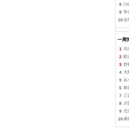
8
Chi
9
学
10
这
一周
1
乌
2
欧
3
舒
4
大
5
从
6
精
7
三
8
川
9
北
10
难