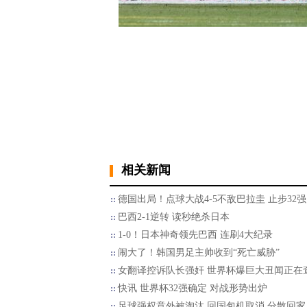
相关新闻
德国出局！点球大战4-5不敌巴拉圭 止步32强
巴西2-1逆转 读秒绝杀日本
1-0！日本神奇领先巴西 连刷4大纪录
闹大了！韩国男足主帅收到“死亡威胁”
女翻译控诉队长强奸 世界杯爆巨大丑闻正在
快讯 世界杯32强确定 对战形势出炉
足球强权意外被淘汰 回国包机取消 分散回家