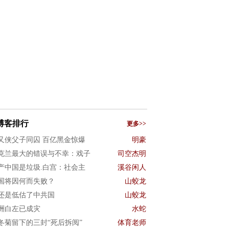
博客排行
更多>>
又侠父子同囚 百亿黑金惊爆
明豪
克兰最大的错误与不幸：戏子
司空杰明
产中国是垃圾.白宫：社会主
溪谷闲人
国将因何而失败？
山蛟龙
还是低估了中共国
山蛟龙
洲白左已成灾
水蛇
冬菊留下的三封“死后拆阅”
体育老师