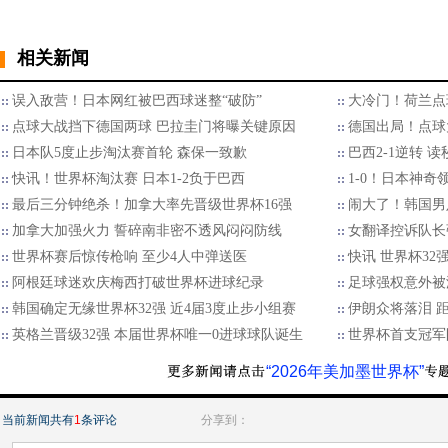
相关新闻
误入敌营！日本网红被巴西球迷整“破防”
大冷门！荷兰点
点球大战挡下德国两球 巴拉圭门将曝关键原因
德国出局！点球大
日本队5度止步淘汰赛首轮 森保一致歉
巴西2-1逆转 
快讯！世界杯淘汰赛 日本1-2负于巴西
1-0！日本神奇
最后三分钟绝杀！加拿大率先晋级世界杯16强
闹大了！韩国男
加拿大加强火力 誓碎南非密不透风闷闷防线
女翻译控诉队长
世界杯赛后惊传枪响 至少4人中弹送医
快讯 世界杯32
阿根廷球迷欢庆梅西打破世界杯进球纪录
足球强权意外被
韩国确定无缘世界杯32强 近4届3度止步小组赛
伊朗众将落泪 
英格兰晋级32强 本届世界杯唯一0进球球队诞生
世界杯首支冠军
“2026年美加墨世界杯”
当前新闻共有
1
条评论
分享到：