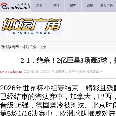
新闻
视频
博客
论坛
分类广告
万维读者网
体坛广角
>
> 正文
2-1，绝杀！2亿巨星3场轰5球，
www.creaders.net
| 2026-06-30 12:20:36 半山聊球 |
1
条评论 |
查看/发表评论
2026年世界杯小组赛结束，精彩且
已经结束的淘汰赛中，加拿大，巴西
晋级16强，德国爆冷被淘汰。北京时间
第5场1/16决赛中，欧洲球队挪威对