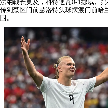
法纳鞭长莫及，科特迪瓦0-1挪威。第
传到禁区门前瑟洛特头球摆渡门前哈
围。