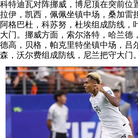
科特迪瓦对阵挪威，博尼顶在突前位
拉伊，凯西，佩佩坐镇中场，桑加雷
阿格巴杜，科苏努，杜埃组成防线，叶
大门。挪威方面，索尔洛特，哈兰德
德高，贝格，帕克里特坐镇中场，吕
森，沃尔费组成防线，尼兰把守大门