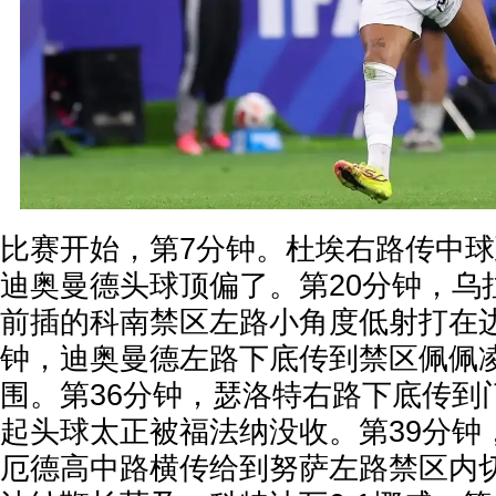
比赛开始，第7分钟。杜埃右路传中
迪奥曼德头球顶偏了。第20分钟，乌
前插的科南禁区左路小角度低射打在边
钟，迪奥曼德左路下底传到禁区佩佩
围。第36分钟，瑟洛特右路下底传到
起头球太正被福法纳没收。第39分钟
厄德高中路横传给到努萨左路禁区内