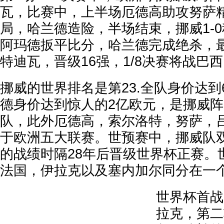
瓦，比赛中，上半场厄德高助攻努萨
局，哈兰德造险，半场结束，挪威1-
阿玛德扳平比分，哈兰德完成绝杀，最
特迪瓦，晋级16强，1/8决赛将战巴
挪威的世界排名是第23.全队身价达
德身价达到惊人的2亿欧元，是挪威
队，此外厄德高，索尔洛特，努萨，
于欧洲五大联赛。世预赛中，挪威队
的战绩时隔28年后晋级世界杯正赛。
法国，伊拉克以及塞内加尔同分在一
世界杯首战
拉克，第二