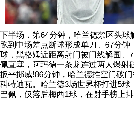
下半场，第64分钟，哈兰德禁区头球
跑到中场差点断球形成单刀。67分钟
球，黑格姆近距离射门被门线解围。7
佩直塞，阿玛德一条龙连过两人爆射破
扳平挪威!86分钟，哈兰德推空门破门
科特迪瓦。哈兰德3场世界杯打进5球
巴佩，仅落后梅西1球，在射手榜上