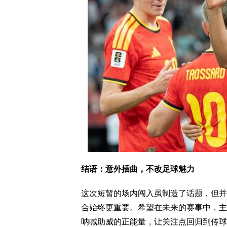
结语：意外插曲，不改足球魅力
这次短暂的场内闯入虽制造了话题，但并
合始终更重要。希望在未来的赛事中，主
呐喊助威的正能量，让关注点回归到传球