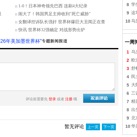
8
学
1-0！日本神奇领先巴西 连刷4大纪录
9
这
强
闹大了！韩国男足主帅收到“死亡威胁”
10
马
女翻译控诉队长强奸 世界杯爆巨大丑闻正在查
快讯 世界杯32强确定 对战形势出炉
2026年美加墨世界杯”
一周
1
乌
2
欧
3
舒
4
民
5
大
6
三
评论前需要先
登录
或者
注册
哦
7
精
8
出
9
北
暂无评论
10
华
上一页
下一页