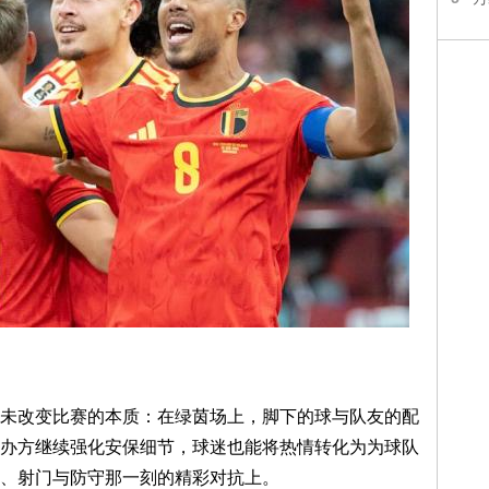
未改变比赛的本质：在绿茵场上，脚下的球与队友的配
办方继续强化安保细节，球迷也能将热情转化为为球队
、射门与防守那一刻的精彩对抗上。