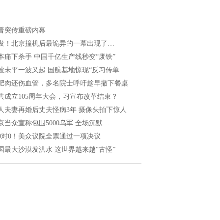
普突传重磅内幕
发！北京撞机后最诡异的一幕出现了…
本痛下杀手 中国千亿生产线秒变“废铁”
波未平一波又起 国航基地惊现“反习传单
肥肉还伤血管，多名院士呼吁趁早撤下餐桌
共成立105周年大会，习宣布改革结束？
人夫妻再婚后丈夫怪病3年 摄像头拍下惊人
京当众宣称包围5000乌军 全场沉默…
20对0！美众议院全票通过一项决议
国最大沙漠发洪水 这世界越来越“古怪”