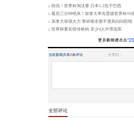
快讯！世界杯淘汰赛 日本1-2负于巴西
最后三分钟绝杀！加拿大率先晋级世界杯16
加拿大加强火力 誓碎南非密不透风闷闷防线
世界杯赛后惊传枪响 至少4人中弹送医
“
当前新闻共有
0
条评论
分享到：
全部评论