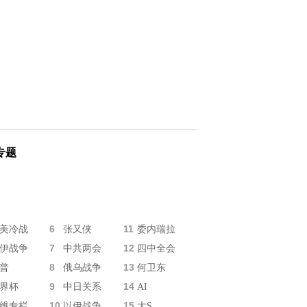
专题
6
11
美冷战
张又侠
委内瑞拉
7
12
伊战争
中共两会
四中全会
8
13
普
俄乌战争
何卫东
9
14
界杯
中日关系
AI
10
15
维专栏
以伊战争
大S