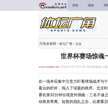
新闻
视频
博
万维读者网
体坛广角
>
> 正文
世界杯赛场惊魂
www.creaders.net
| 2026-07-01 15:31:08 足坛转会站 |
0
条
在一场本应集中注意力盯着球场战术与个
看台的栏杆，闯入了绿茵的秩序。北京时
赛在第32分钟出现意外插曲：三名不速
动将其带离。短暂的混乱之后，比赛重启