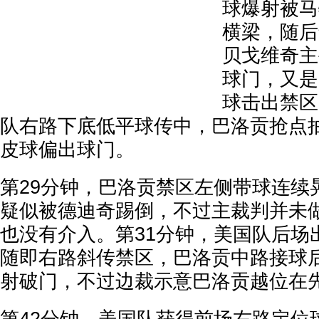
球爆射被马
横梁，随后
贝戈维奇主
球门，又是
球击出禁区
队右路下底低平球传中，巴洛贡抢点
皮球偏出球门。
第29分钟，巴洛贡禁区左侧带球连续
疑似被德迪奇踢倒，不过主裁判并未做
也没有介入。第31分钟，美国队后场
随即右路斜传禁区，巴洛贡中路接球
射破门，不过边裁示意巴洛贡越位在