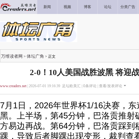
新闻
视频
博客
论坛
分类广告
万维读者网
体坛广角
>
> 正文
2-0！10人美国战胜波黑 将迎
www.creaders.net
| 2026-07-01 19:16:39 足坛欧美汇 |
0
条评论 |
查看/发表评论
7月1日，2026年世界杯1/16决赛
黑。上半场，第45分钟，巴洛贡推射
方易边再战。第64分钟，巴洛贡踩到
踝，导致后者脚踝出现变形，裁判查看