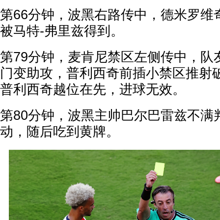
第66分钟，波黑右路传中，德米罗维
被马特-弗里兹得到。
第79分钟，麦肯尼禁区左侧传中，队
门变助攻，普利西奇前插小禁区推射
普利西奇越位在先，进球无效。
第80分钟，波黑主帅巴尔巴雷兹不满
动，随后吃到黄牌。