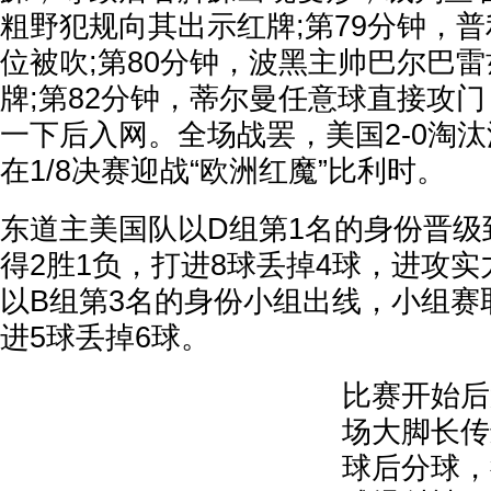
粗野犯规向其出示红牌;第79分钟，
位被吹;第80分钟，波黑主帅巴尔巴
牌;第82分钟，蒂尔曼任意球直接攻
一下后入网。全场战罢，美国2-0淘汰
在1/8决赛迎战“欧洲红魔”比利时。
东道主美国队以D组第1名的身份晋级
得2胜1负，打进8球丢掉4球，进攻实
以B组第3名的身份小组出线，小组赛取
进5球丢掉6球。
比赛开始后
场大脚长传
球后分球，