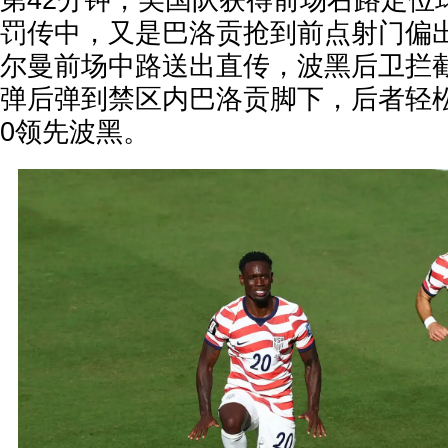
第42分钟，美国队获得前场右路定位
罚传中，又是巴洛贡抢到前点射门偏出
尔曼前场中路送出直传，波黑后卫拦
弹后弹到禁区内巴洛贡脚下，后者轻松
0领先波黑。