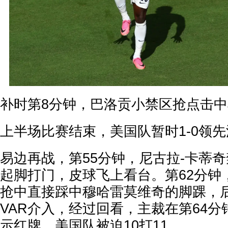
补时第8分钟，巴洛贡小禁区抢点击
上半场比赛结束，美国队暂时1-0领
易边再战，第55分钟，尼古拉-卡蒂
起脚打门，皮球飞上看台。第62分钟
抢中直接踩中穆哈雷莫维奇的脚踝，
VAR介入，经过回看，主裁在第64
示红牌，美国队被迫10打11.