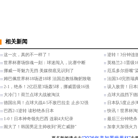
相关新闻
这一次，真的不一样了！
逆转！3分钟连扳
世界杯赛场惊魂一刻：球迷闯入，比赛中断
英格兰2-1晋级
挪威一哥魅力无挡 美媒彻底见识到了
厄瓜多尔捂嘴“染
姆巴佩世界杯18场进18球 法国总教练鞠躬致敬
法国3-0完胜瑞
2-1，绝杀！2亿巨星3场轰5球，挪威晋级16强
误入敌营！日本
大冷门！荷兰点球大战被淘汰
点球大战挡下德
德国出局！点球大战4-5不敌巴拉圭 止步32强
日本队5度止步
巴西2-1逆转 读秒绝杀日本
快讯！世界杯淘汰
1-0！日本神奇领先巴西 连刷4大纪录
最后三分钟绝杀
闹大了！韩国男足主帅收到“死亡威胁”
加拿大加强火力