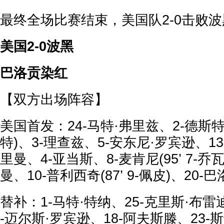
最终全场比赛结束，美国队2-0击败波
美国2-0波黑
巴洛贡染红
【双方出场阵容】
美国首发：24-马特·弗里兹、2-德斯特(8
特)、3-理查兹、5-安东尼·罗宾逊、13
里曼、4-亚当斯、8-麦肯尼(95’ 7-乔
曼、10-普利西奇(87’ 9-佩皮)、20-巴
替补：1-马特·特纳、25-克里斯·布雷
-迈尔斯·罗宾逊、18-阿夫斯滕、23-