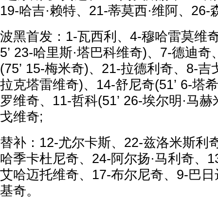
19-哈吉·赖特、21-蒂莫西·维阿、26-
波黑首发：1-瓦西利、4-穆哈雷莫维奇
5’ 23-哈里斯·塔巴科维奇)、7-德迪奇
(75’ 15-梅米奇)、21-拉德利奇、8-吉戈
拉克塔雷维奇)、14-舒尼奇(51’ 6-塔
罗维奇、11-哲科(51’ 26-埃尔明·马
戈维奇;
替补：12-尤尔卡斯、22-兹洛米斯利奇
哈季卡杜尼奇、24-阿尔扬·马利奇、13
艾哈迈托维奇、17-布尔尼奇、9-巴日
基奇。