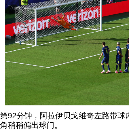
第92分钟，阿拉伊贝戈维奇左路带球
角稍稍偏出球门。