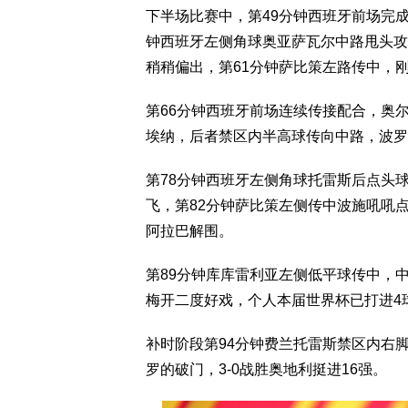
下半场比赛中，第49分钟西班牙前场完
钟西班牙左侧角球奥亚萨瓦尔中路甩头攻
稍稍偏出，第61分钟萨比策左路传中，
第66分钟西班牙前场连续传接配合，奥
埃纳，后者禁区内半高球传向中路，波罗
第78分钟西班牙左侧角球托雷斯后点头
飞，第82分钟萨比策左侧传中波施吼吼
阿拉巴解围。
第89分钟库库雷利亚左侧低平球传中，
梅开二度好戏，个人本届世界杯已打进4球
补时阶段第94分钟费兰托雷斯禁区内右
罗的破门，3-0战胜奥地利挺进16强。