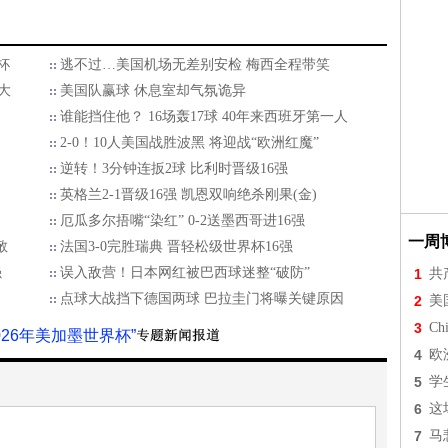
杯
逃不过…美国机场无差别安检 梅西全程带笑
大
美国队赢球 休息室却气氛诡异
谁能挡住他？ 16场轰17球 40年来西班牙第一人
2-0！10人美国战胜波黑 将迎战“欧洲红魔”
逆转！3分钟连扳2球 比利时晋级16强
英格兰2-1晋级16强 凯恩双响绝杀刚果(金)
厄瓜多尔捂嘴“染红” 0-2送墨西哥进16强
一周
敬
法国3-0完胜瑞典 晋轻松级世界杯16强
强
误入敌营！日本网红被巴西球迷整“破防”
1
共
点球大战挡下德国两球 巴拉圭门将曝关键原因
2
美
3
Chi
2026年美加墨世界杯”
4
欧
5
学
6
这
7
马