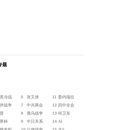
专题
6
11
美冷战
张又侠
委内瑞拉
7
12
伊战争
中共两会
四中全会
8
13
普
俄乌战争
何卫东
9
14
界杯
中日关系
AI
10
15
维专栏
以伊战争
大S