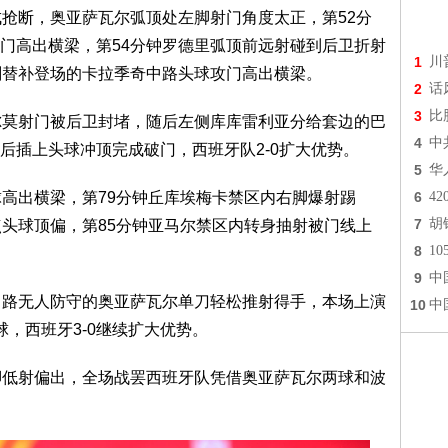
成抢断，奥亚萨瓦尔弧顶处左脚射门角度太正，第52分
门高出横梁，第54分钟罗德里弧顶前远射碰到后卫折射
1
川
刚替补登场的卡拉季奇中路头球攻门高出横梁。
2
话
3
比
尔莫射门被后卫封堵，随后左侧库库雷利亚分给套边的巴
4
中
后插上头球冲顶完成破门，西班牙队2-0扩大优势。
5
华
球高出横梁，第79分钟丘库埃梅卡禁区内右脚爆射踢
6
4
7
胡
点头球顶偏，第85分钟亚马尔禁区内转身抽射被门线上
8
1
9
中
中路无人防守的奥亚萨瓦尔单刀轻松推射得手，本场上演
10
中
，西班牙3-0继续扩大优势。
脚低射偏出，全场战罢西班牙队凭借奥亚萨瓦尔两球和波