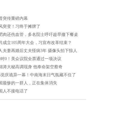
普突传重磅内幕
风突变！习终于摊牌了
肥肉还伤血管，多名院士呼吁趁早撤下餐桌
共成立105周年大会，习宣布改革结束？
人夫妻再婚后丈夫怪病3年 摄像头拍下惊人
20对0！美众议院全票通过一项决议
锦涛大秘高调现身 他奉命架空蔡奇
05党庆诡异一幕！中南海末日气氛藏不住了
国最惨的一群人，正在集体消失
国人不接电话了