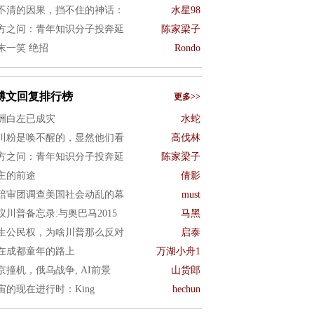
不清的因果，挡不住的神话：
水星98
方之问：青年知识分子投奔延
陈家梁子
末一笑 绝招
Rondo
博文回复排行榜
更多>>
洲白左已成灾
水蛇
川粉是唤不醒的，显然他们看
高伐林
方之问：青年知识分子投奔延
陈家梁子
主的前途
倩影
陪审团调查美国社会动乱的幕
must
议川普备忘录:与奥巴马2015
马黑
生公民权，为啥川普那么反对
启泰
在成都童年的路上
万湖小舟1
京撞机，俄乌战争, AI前景
山货郎
宙的现在进行时：King
hechun