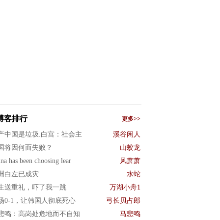
博客排行
更多>>
产中国是垃圾.白宫：社会主
溪谷闲人
国将因何而失败？
山蛟龙
na has been choosing lear
风萧萧
洲白左已成灾
水蛇
生送重礼，吓了我一跳
万湖小舟1
场0-1，让韩国人彻底死心
弓长贝占郎
悲鸣：高岗处危地而不自知
马悲鸣