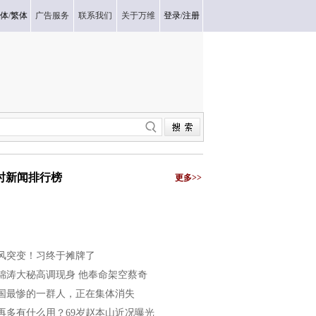
体
/
繁体
广告服务
联系我们
关于万维
登录
/
注册
小时新闻排行榜
更多>>
风突变！习终于摊牌了
锦涛大秘高调现身 他奉命架空蔡奇
国最惨的一群人，正在集体消失
再多有什么用？69岁赵本山近况曝光