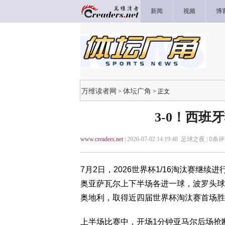
新闻
视频
博
万维读者网
体坛广角
>
> 正文
3-0！西班
www.creaders.net
| 2026-07-02 14:19:48 足球之夜 |
0
条评
7月2日，2026世界杯1/16淘汰赛继
奥亚萨瓦尔上下半场各进一球，波罗头球
奥地利，取得近四届世界杯淘汰赛首场胜
上半场比赛中，开场1分钟亚马尔后场抢