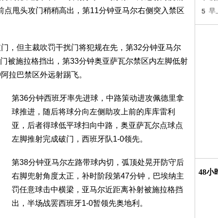
前点甩头攻门稍稍高出，第11分钟亚马尔右侧突入禁区
5
早
破门，但主裁吹罚干扰门将犯规在先，第32分钟亚马尔
门被施拉格挡出，第33分钟奥亚萨瓦尔禁区内左脚低射
钟阿拉巴禁区外远射踢飞。
第36分钟西班牙率先进球，中路策动进攻佩德里拿
球推进，随后将球分向左侧助攻上前的库库雷利
亚，后者得球低平球扫向中路，奥亚萨瓦尔点球点
左脚推射完成破门，西班牙队1-0领先。
第38分钟亚马尔左路带球内切，弧顶处晃开防守后
48
右脚兜射角度太正，补时阶段第47分钟，巴埃纳主
罚任意球击中横梁，亚马尔近距离补射被施拉格挡
出，半场战罢西班牙1-0暂领先奥地利。