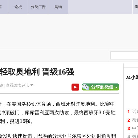
客
论坛
分类广告
购物
简
牙轻取奥地利 晋级16强
24
论 |
查看/发表评论
续进行，在美国洛杉矶体育场，西班牙对阵奥地利。比赛中
1
话
冲顶破门，库库雷利亚两次助攻，最终西班牙3-0完胜
2
胡
利，挺进16强。
3
中
断发动快速反击，巴埃纳分球亚马尔禁区外远射角度稍
4
钱