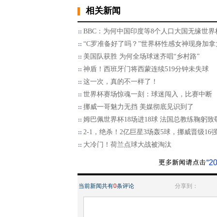
相关新闻
BBC：为何中国印度等8个人口大国无缘世界
“C罗准备好了吗？”世界杯性感女神现身加拿
美国队获胜 为何全场球迷齐唱“乡村路”
神盾！西班牙门将西蒙连续519分钟未失球
这一次，真的不一样了！
世界杯赛场惊魂一刻：球迷闯入，比赛中断
挪威一哥魅力无挡 美媒彻底见识到了
姆巴佩世界杯18场进18球 法国总教练鞠躬致
2-1，绝杀！2亿巨星3场轰5球，挪威晋级16
大冷门！荷兰点球大战被淘汰
“
当前新闻共有
0
条评论
分享到：