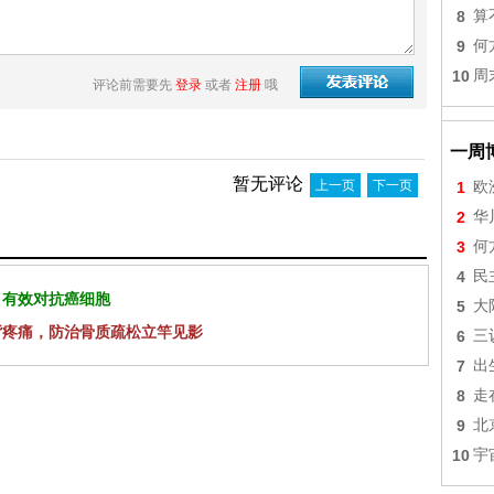
8
算
9
何
10
周
评论前需要先
登录
或者
注册
哦
一周
暂无评论
上一页
下一页
1
欧
2
华
3
何
4
民
 有效对抗癌细胞
5
大
背疼痛，防治骨质疏松立竿见影
6
三
7
出
8
走
9
北
10
宇