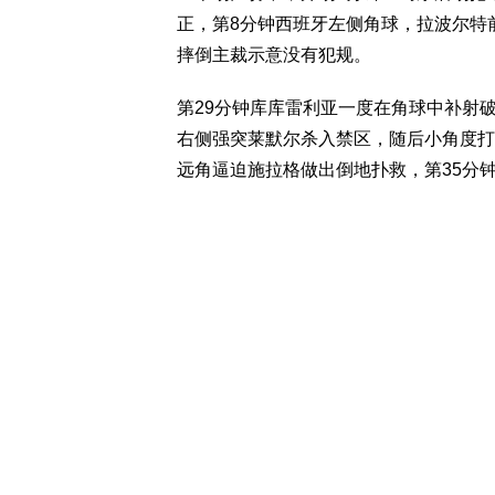
正，第8分钟西班牙左侧角球，拉波尔特
摔倒主裁示意没有犯规。
第29分钟库库雷利亚一度在角球中补射
右侧强突莱默尔杀入禁区，随后小角度打
远角逼迫施拉格做出倒地扑救，第35分