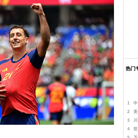
热门
1
中
2
美
3
川
4
世
5
万