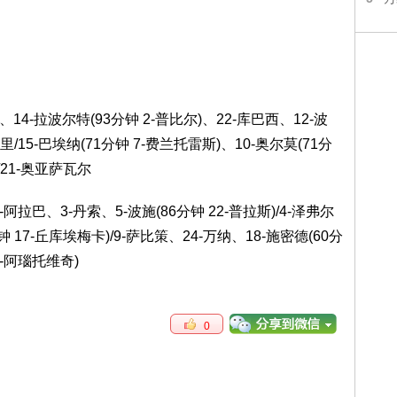
利亚、14-拉波尔特(93分钟 2-普比尔)、22-库巴西、12-波
德里/15-巴埃纳(71分钟 7-费兰托雷斯)、10-奥尔莫(71分
)/21-奥亚萨瓦尔
、8-阿拉巴、3-丹索、5-波施(86分钟 22-普拉斯)/4-泽弗尔
钟 17-丘库埃梅卡)/9-萨比策、24-万纳、18-施密德(60分
7-阿瑙托维奇)
0