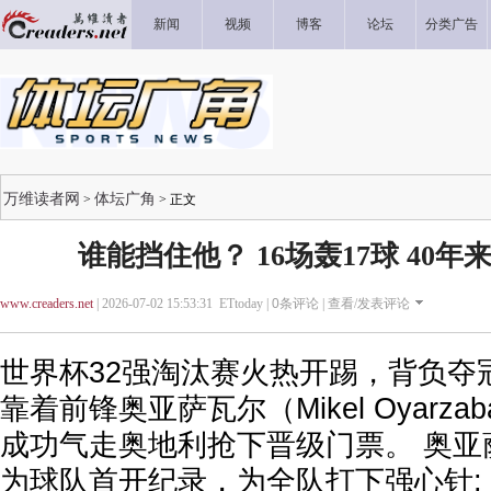
新闻
视频
博客
论坛
分类广告
万维读者网
体坛广角
>
> 正文
谁能挡住他？ 16场轰17球 40
www.creaders.net
| 2026-07-02 15:53:31 ETtoday |
0
条评论 |
查看/发表评论
世界杯32强淘汰赛火热开踢，背负夺
靠着前锋奥亚萨瓦尔（Mikel Oyarz
成功气走奥地利抢下晋级门票。 奥亚
为球队首开纪录，为全队打下强心针;