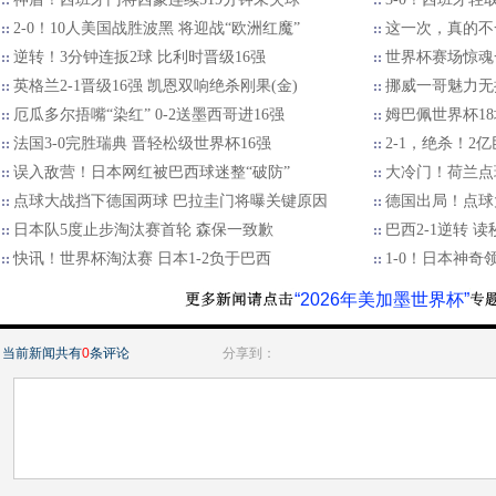
2-0！10人美国战胜波黑 将迎战“欧洲红魔”
这一次，真的不
逆转！3分钟连扳2球 比利时晋级16强
世界杯赛场惊魂
英格兰2-1晋级16强 凯恩双响绝杀刚果(金)
挪威一哥魅力无
厄瓜多尔捂嘴“染红” 0-2送墨西哥进16强
姆巴佩世界杯18
法国3-0完胜瑞典 晋轻松级世界杯16强
2-1，绝杀！2
误入敌营！日本网红被巴西球迷整“破防”
大冷门！荷兰点
点球大战挡下德国两球 巴拉圭门将曝关键原因
德国出局！点球大
日本队5度止步淘汰赛首轮 森保一致歉
巴西2-1逆转 
快讯！世界杯淘汰赛 日本1-2负于巴西
1-0！日本神奇
“2026年美加墨世界杯”
当前新闻共有
0
条评论
分享到：