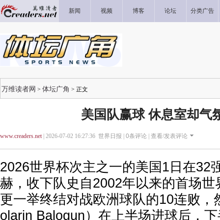
新闻
视频
博客
论坛
分类广告
万维读者网
体坛广角
>
> 正文
美国队赢球 休息室却气
www.creaders.net
| 2026-07-02 16:27:36 世界日报 |
0
条评论 |
查看/发表评论
2026世界杯次主之一的美国1日在32
赫，收下队史自2002年以来的首场
更一举终结对战欧洲球队的10连败，
olarin Balogun）在上半场进球