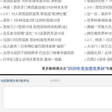
美国队获胜 为何全场球迷齐唱“乡村路”
谁能挡住他？ 1
神盾！西班牙门将西蒙连续519分钟未失球
3-0！西班牙轻
2-0！10人美国战胜波黑 将迎战“欧洲红魔”
这一次，真的不
逆转！3分钟连扳2球 比利时晋级16强
世界杯赛场惊魂
英格兰2-1晋级16强 凯恩双响绝杀刚果(金)
挪威一哥魅力无
厄瓜多尔捂嘴“染红” 0-2送墨西哥进16强
姆巴佩世界杯18
法国3-0完胜瑞典 晋轻松级世界杯16强
2-1，绝杀！2
误入敌营！日本网红被巴西球迷整“破防”
大冷门！荷兰点
点球大战挡下德国两球 巴拉圭门将曝关键原因
德国出局！点球大
日本队5度止步淘汰赛首轮 森保一致歉
巴西2-1逆转 
“2026年美加墨世界杯”
当前新闻共有
0
条评论
分享到：