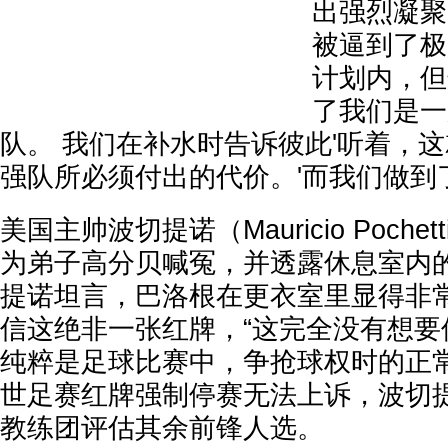
出强烈凝聚
被逼到了极
计划内，但
了我们是一
队。 我们在补水时告诉彼此'听着，
强队所必须付出的代价。'而我们做到
美国主帅波切提诺（Mauricio Poche
为弟子高分贝喊冤，并透露休息室内的
提诺坦言，巴洛根在更衣室里显得非
信这绝非一张红牌，“这完全没有想要
纯粹是足球比赛中，争抢球权时的正常
世足赛红牌强制停赛无法上诉，波切
教练团评估其余前锋人选。