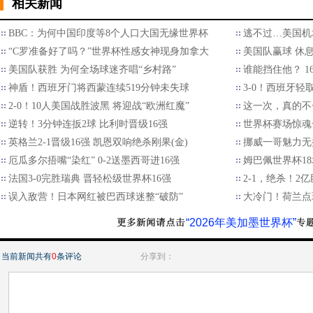
相关新闻
BBC：为何中国印度等8个人口大国无缘世界杯
逃不过…美国机
“C罗准备好了吗？”世界杯性感女神现身加拿大
美国队赢球 休
美国队获胜 为何全场球迷齐唱“乡村路”
谁能挡住他？ 1
神盾！西班牙门将西蒙连续519分钟未失球
3-0！西班牙轻
2-0！10人美国战胜波黑 将迎战“欧洲红魔”
这一次，真的不
逆转！3分钟连扳2球 比利时晋级16强
世界杯赛场惊魂
英格兰2-1晋级16强 凯恩双响绝杀刚果(金)
挪威一哥魅力无
厄瓜多尔捂嘴“染红” 0-2送墨西哥进16强
姆巴佩世界杯18
法国3-0完胜瑞典 晋轻松级世界杯16强
2-1，绝杀！2
误入敌营！日本网红被巴西球迷整“破防”
大冷门！荷兰点
“2026年美加墨世界杯”
当前新闻共有
0
条评论
分享到：