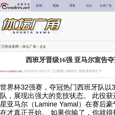
新闻
视频
博客
论坛
分类广告
万维读者网
体坛广角
>
> 正文
西班牙晋级16强 亚马尔宣告
www.creaders.net
| 2026-07-02 18:02:18 三立新闻 |
0
条评论 |
查看/发表评论
世界杯32强赛，夺冠热门西班牙队以
队，展现出强大的竞技状态。 此役获
星亚马尔（Lamine Yamal）在赛
在才真正开始。 如果你输了，你就得