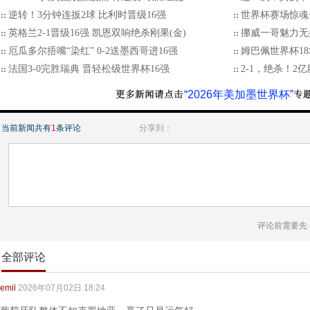
逆转！3分钟连扳2球 比利时晋级16强
世界杯赛场惊魂
英格兰2-1晋级16强 凯恩双响绝杀刚果(金)
挪威一哥魅力无
厄瓜多尔捂嘴“染红” 0-2送墨西哥进16强
姆巴佩世界杯18
法国3-0完胜瑞典 晋轻松级世界杯16强
2-1，绝杀！2
“2026年美加墨世界杯”
当前新闻共有
1
条评论
分享到：
评论前需要先
全部评论
emil
2026年07月02日 18:24