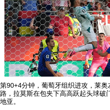
第90+4分钟，葡萄牙组织进攻，莱
路，拉莫斯在包夹下高高跃起头球破门
地亚。