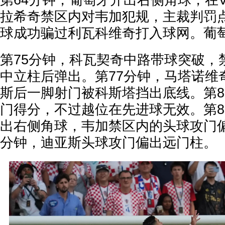
第64分钟，葡萄牙开出右侧角球，在
拉希奇禁区内对韦加犯规，主裁判罚
球成功骗过利瓦科维奇打入球网。葡萄
第75分钟，科瓦契奇中路带球突破，
中立柱后弹出。第77分钟，马塔诺维
斯后一脚射门被科斯塔挡出底线。第8
门得分，不过越位在先进球无效。第8
出右侧角球，韦加禁区内的头球攻门偏
分钟，迪亚斯头球攻门偏出远门柱。