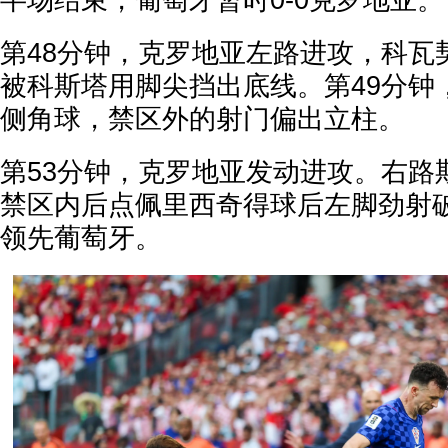
半场结束，葡萄牙暂时0-0克罗地亚。
第48分钟，克罗地亚左路进攻，科瓦
被科斯塔用脚尖挡出底线。第49分钟
侧角球，禁区外的射门偏出立柱。
第53分钟，克罗地亚发动进攻。右路
禁区内后点佩里西奇得球后左脚劲射破
领先葡萄牙。