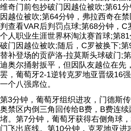
维奇门前包抄破门因越位被吹;第61
因越位被吹;第64分钟，弗拉西奇在
判查看VAR后判罚点球;第68分钟，
个人职业生涯世界杯淘汰赛首球;第8
破门因越位被吹;随后，C罗被换下;第
替补登场的贡萨洛-拉莫斯头球破门;第9
迪奥尔捅射扳平，但因队友越位在先
罢，葡萄牙2-1逆转克罗地亚晋级16
一个八强席位。
第3分钟，葡萄牙组织进攻，门德斯
奥禁区内倒三角回传给B费，B费连续
堵。第7分钟，葡萄牙获得右侧角球
门飞出底线。第10分钟，克罗地亚进