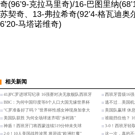
奇(96’9-克拉马里奇)/16-巴图里纳(68’
苏契奇、13-弗拉希奇(92’4-格瓦迪奥尔
6’20-马塔诺维奇)
相关新闻
41岁C罗进球写纪录 16强赛对决无敌舰队西班牙
西班牙晋级16
BBC：为何中国印度等8个人口大国无缘世界杯
逃不过…美国机
“C罗准备好了吗？”世界杯性感女神现身加拿大
美国队赢球 休
美国队获胜 为何全场球迷齐唱“乡村路”
谁能挡住他？ 1
神盾！西班牙门将西蒙连续519分钟未失球
3-0！西班牙轻
2-0！10人美国战胜波黑 将迎战“欧洲红魔”
这一次，真的不