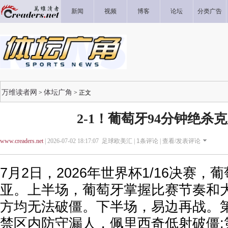
新闻
视频
博客
论坛
分类广告
万维读者网
体坛广角
>
> 正文
2-1！葡萄牙94分钟绝杀
www.creaders.net
| 2026-07-02 18:17:07 足球欧美汇 |
1
条评论 |
查看/发表评论
7月2日，2026年世界杯1/16决赛
亚。上半场，葡萄牙掌握比赛节奏和
方均无法破僵。下半场，易边再战。第
禁区内防守漏人，佩里西奇低射破僵;