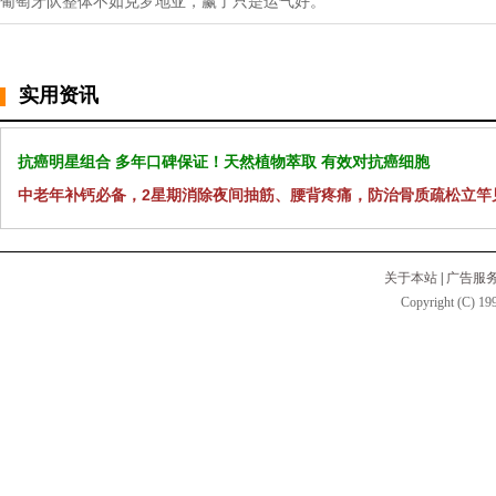
葡萄牙队整体不如克罗地亚，赢了只是运气好。
实用资讯
抗癌明星组合 多年口碑保证！天然植物萃取 有效对抗癌细胞
中老年补钙必备，2星期消除夜间抽筋、腰背疼痛，防治骨质疏松立竿
关于本站
|
广告服
Copyright (C) 199