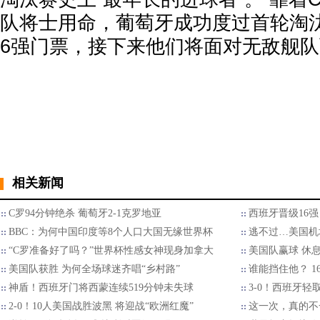
队将士用命，葡萄牙成功度过首轮淘
6强门票，接下来他们将面对无敌舰
相关新闻
C罗94分钟绝杀 葡萄牙2-1克罗地亚
西班牙晋级16
BBC：为何中国印度等8个人口大国无缘世界杯
逃不过…美国机
“C罗准备好了吗？”世界杯性感女神现身加拿大
美国队赢球 休
美国队获胜 为何全场球迷齐唱“乡村路”
谁能挡住他？ 1
神盾！西班牙门将西蒙连续519分钟未失球
3-0！西班牙轻
2-0！10人美国战胜波黑 将迎战“欧洲红魔”
这一次，真的不