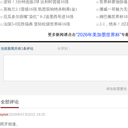
逆转！3分钟连扳2球 比利时晋级16强
世界杯赛场惊魂
英格兰2-1晋级16强 凯恩双响绝杀刚果(金)
挪威一哥魅力无
厄瓜多尔捂嘴“染红” 0-2送墨西哥进16强
姆巴佩世界杯18
法国3-0完胜瑞典 晋轻松级世界杯16强
2-1，绝杀！2
“2026年美加墨世界杯”
当前新闻共有
1
条评论
分享到：
评论前需要先
全部评论
xynet
2026年07月02日 19:25
两牙相逢。