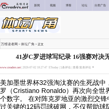
新闻
视频
博客
论坛
分类广告
万维读者网
体坛广角
>
> 正文
41岁C罗进球写纪录 16强赛对
www.creaders.net
| 2026-07-02 18:27:47 ETtoday |
1
条评论 |
查看/发表评论
美加墨世界杯32强淘汰赛的生死战中
罗（Cristiano Ronaldo）再次
个数字。 在对阵克罗地亚的激烈交锋
过关键的12码罚球破网，不仅帮助球