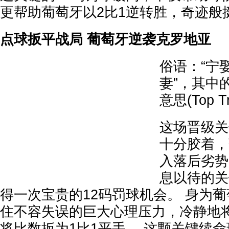
更帮助葡萄牙以2比1逆转胜，奇迹般
点球扳平战局 葡萄牙逆袭克罗地亚
俗语：“宁
妻”，其中
意思(Top Tr
这场晋级关
十分胶着，
入落后劣势
息以待的关
得一次宝贵的12码罚球机会。 身为
住不容失误的巨大心理压力，冷静地
将比数扳为1比1平手。 这颗关键续