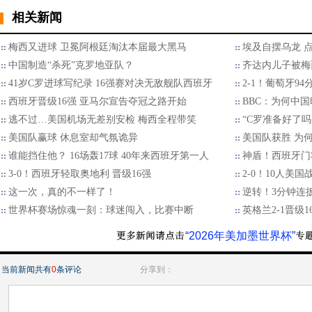
相关新闻
梅西又进球 卫冕阿根廷淘汰本届最大黑马
埃及自摆乌龙 点
中国制造“杀死”克罗地亚队？
齐达内儿子被梅
41岁C罗进球写纪录 16强赛对决无敌舰队西班牙
2-1！葡萄牙9
西班牙晋级16强 亚马尔宣告夺冠之路开始
BBC：为何中
逃不过…美国机场无差别安检 梅西全程带笑
“C罗准备好了
美国队赢球 休息室却气氛诡异
美国队获胜 为
谁能挡住他？ 16场轰17球 40年来西班牙第一人
神盾！西班牙门
3-0！西班牙轻取奥地利 晋级16强
2-0！10人美
这一次，真的不一样了！
逆转！3分钟连扳
世界杯赛场惊魂一刻：球迷闯入，比赛中断
英格兰2-1晋级
“2026年美加墨世界杯”
当前新闻共有
0
条评论
分享到：