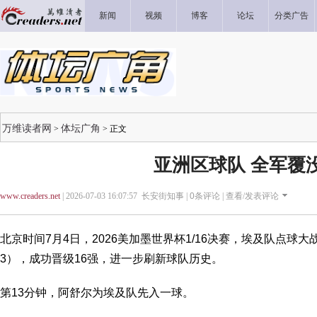
新闻
视频
博客
论坛
分类广告
万维读者网
体坛广角
>
> 正文
亚洲区球队 全军覆
www.creaders.net
| 2026-07-03 16:07:57 长安街知事 |
0
条评论 |
查看/发表评论
北京时间7月4日，2026美加墨世界杯1/16决赛，埃及队点球大
3），成功晋级16强，进一步刷新球队历史。
第13分钟，阿舒尔为埃及队先入一球。