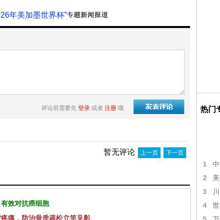
2026年美加墨世界杯”
评论前需要先
登录
或者
注册
哦
热门
暂无评论
上一页
下一页
1
中
2
美
3
川
 有效对抗癌细胞
4
世
背疼痛，防治骨质疏松立竿见影
5
万