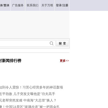
体
/
繁体
广告服务
联系我们
关于万维
登录
/
注册
小时新闻排行榜
更多>>
知到令人震惊！习苦心经营多年的神话轰塌
近平劲敌 儿子突发文曝他是“功夫高手
元老帮突然发难 中南海“大总管”换人？
傻！中国5A景区“玻璃步道”被一把雨伞扎