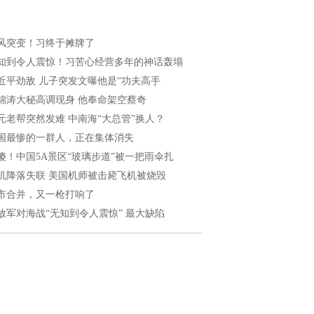
风突变！习终于摊牌了
知到令人震惊！习苦心经营多年的神话轰塌
近平劲敌 儿子突发文曝他是“功夫高手
锦涛大秘高调现身 他奉命架空蔡奇
元老帮突然发难 中南海“大总管”换人？
国最惨的一群人，正在集体消失
傻！中国5A景区“玻璃步道”被一把雨伞扎
机降落失联 美国机师被击毙飞机被烧毁
市合并，又一枪打响了
放军对海战“无知到令人震惊” 最大缺陷