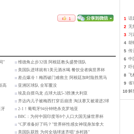
1
话
1
2
无
3
习
4
胡
5
传
6
中
同”
维德角止步32强 阿根廷教头盛赞强队
7
吓
美国队进球就有1美元酒水喝 餐饮业者疯世界杯
8
飞
差点爆冷！梅西破门难救主 阿根廷加时险胜黑马
9
省
新高
亚洲区球队 全军覆没
10
解
埃及自摆乌龙 点球大战5-3胜澳大利亚
齐达内儿子被梅西打穿后崩溃 淘汰赛又被灌进2球
班牙
2-1！葡萄牙94分钟绝杀克罗地亚
BBC：为何中国印度等8个人口大国无缘世界杯
“C罗准备好了吗？”世界杯性感女神现身加拿大
美国队获胜 为何全场球迷齐唱“乡村路”