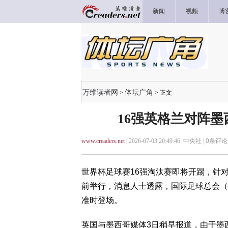
新闻
视频
博
万维读者网
体坛广角
>
> 正文
16强英格兰对阵墨
www.creaders.net
| 2026-07-03 20:49:46 中央社 |
0
条评论 
世界杯足球赛16强淘汰赛即将开踢，针
前举行，消息人士透露，国际足球总会（F
准时登场。
英国与墨西哥媒体3日稍早报道，由于墨西哥