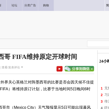
客
论坛
分类广告
购物
简
西哥 FIFA维持原定开球时间
24
|
查看/发表评论
对外界关心英格兰对阵墨西哥的比赛是否会因天候不佳提
1
无
IFA）将维持原订计划，比赛于当地时间5日晚间6时
2
习
3
传
市（Mexico City）天气预报显示5日可能出现暴风
4
吓