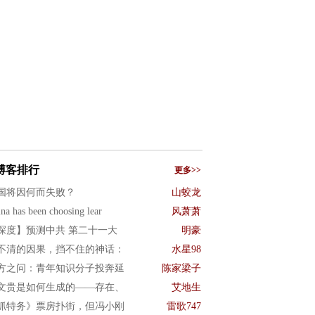
博客排行
更多>>
国将因何而失败？
山蛟龙
na has been choosing lear
风萧萧
深度】预测中共 第二十一大
明豪
不清的因果，挡不住的神话：
水星98
方之问：青年知识分子投奔延
陈家梁子
文贵是如何生成的——存在、
艾地生
抓特务》票房扑街，但冯小刚
雷歌747