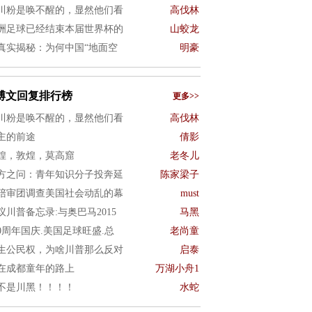
川粉是唤不醒的，显然他们看
高伐林
洲足球已经结束本届世界杯的
山蛟龙
真实揭秘：为何中国“地面空
明豪
博文回复排行榜
更多>>
川粉是唤不醒的，显然他们看
高伐林
主的前途
倩影
煌，敦煌，莫高窟
老冬儿
方之问：青年知识分子投奔延
陈家梁子
陪审团调查美国社会动乱的幕
must
议川普备忘录:与奥巴马2015
马黑
50周年国庆.美国足球旺盛.总
老尚童
生公民权，为啥川普那么反对
启泰
在成都童年的路上
万湖小舟1
不是川黑！！！！
水蛇