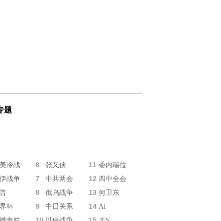
专题
6
11
美冷战
张又侠
委内瑞拉
7
12
伊战争
中共两会
四中全会
8
13
普
俄乌战争
何卫东
9
14
界杯
中日关系
AI
10
15
维专栏
以伊战争
大S