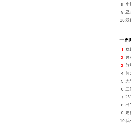
8
华
9
亚
10
最
一周
1
华
2
民
3
敦
4
何
5
大
6
三
7
2
8
出
9
走
10
我