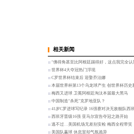
相关新闻
“佛得角甚至比阿根廷踢得好，这点我完全认
世界杯4大夺冠热门浮现
C罗世界杯结束后 迎娶乔治娜
本届世界杯第13个乌龙球产生 创世界杯历史
梅西又进球 卫冕阿根廷淘汰本届最大黑马
中国制造“杀死”克罗地亚队？
41岁C罗进球写纪录 16强赛对决无敌舰队西
西班牙晋级16强 亚马尔宣告夺冠之路开始
逃不过…美国机场无差别安检 梅西全程带笑
美国队赢球 休息室却气氛诡异