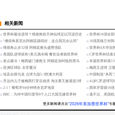
相关新闻
世界杯最佳进球？维德角惊天神仙球足以写进历史
世界杯16强全部
“佛得角甚至比阿根廷踢得好，这点我完全认同”
16强英格兰对阵
维德角止步32强 阿根廷教头盛赞强队
世界杯4大夺冠
美国队进球就有1美元酒水喝 餐饮业者疯世界杯
C罗世界杯结束
差点爆冷！梅西破门难救主 阿根廷加时险胜黑马
本届世界杯第1
亚洲区球队 全军覆没
梅西又进球 卫
埃及自摆乌龙 点球大战5-3胜澳大利亚
中国制造“杀死
齐达内儿子被梅西打穿后崩溃 淘汰赛又被灌进2球
41岁C罗进球写
2-1！葡萄牙94分钟绝杀克罗地亚
西班牙晋级16
BBC：为何中国印度等8个人口大国无缘世界杯
逃不过…美国机
“2026年美加墨世界杯”