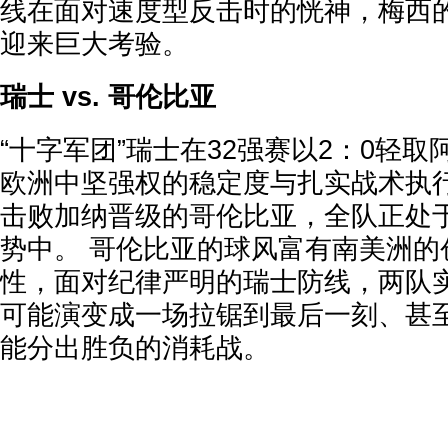
线在面对速度型反击时的恍神，梅西
迎来巨大考验。
瑞士 vs. 哥伦比亚
“十字军团”瑞士在32强赛以2：0轻
欧洲中坚强权的稳定度与扎实战术执行
击败加纳晋级的哥伦比亚，全队正处
势中。 哥伦比亚的球风富有南美洲的
性，面对纪律严明的瑞士防线，两队
可能演变成一场拉锯到最后一刻、甚
能分出胜负的消耗战。