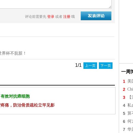
评论前需要先
登录
或者
注册
哦
世界杯不肮脏！
1/1
上一页
下一页
一周
1
美
2
Chi
 有效对抗癌细胞
3
【
背疼痛，防治骨质疏松立竿见影
4
私
5
算
6
何
7
华