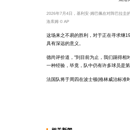
2026年7月4日，基利安·姆巴佩在对阵巴拉圭
洛库姆 © AP
这场来之不易的胜利，对于正在寻求继19
具有深远的意义。
德尚评价道，“到目前为止，我们踢得相
一种经验，毕竟，队中仍有许多球员是第
法国队将于周四在波士顿(格林威治标准时