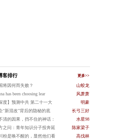
博客排行
更多>>
国将因何而失败？
山蛟龙
na has been choosing lear
风萧萧
深度】预测中共 第二十一大
明豪
企“新混改”背后的隐秘的底
长弓三好
不清的因果，挡不住的神话：
水星98
方之问：青年知识分子投奔延
陈家梁子
川粉是唤不醒的，显然他们看
高伐林