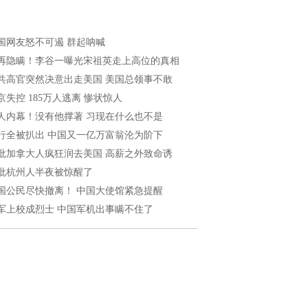
国网友怒不可遏 群起呐喊
再隐瞒！李谷一曝光宋祖英走上高位的真相
共高官突然决意出走美国 美国总领事不敢
京失控 185万人逃离 惨状惊人
人内幕！没有他撑著 习现在什么也不是
行全被扒出 中国又一亿万富翁沦为阶下
批加拿大人疯狂润去美国 高薪之外致命诱
批杭州人半夜被惊醒了
国公民尽快撤离！ 中国大使馆紧急提醒
军上校成烈士 中国军机出事瞒不住了