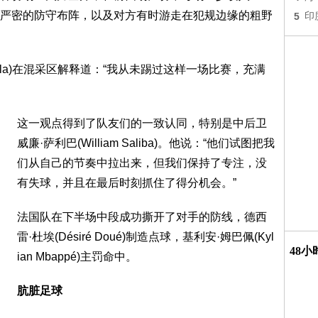
严密的防守布阵，以及对方有时游走在犯规边缘的粗野
5
印
arcola)在混采区解释道：“我从未踢过这样一场比赛，充满
这一观点得到了队友们的一致认同，特别是中后卫
威廉·萨利巴(William Saliba)。他说：“他们试图把我
们从自己的节奏中拉出来，但我们保持了专注，没
有失球，并且在最后时刻抓住了得分机会。”
法国队在下半场中段成功撕开了对手的防线，德西
雷·杜埃(Désiré Doué)制造点球，基利安·姆巴佩(Kyl
48
ian Mbappé)主罚命中。
肮脏足球