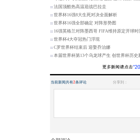
法国顶酷热高温迎战巴拉圭
世界杯16强8大生死对决全面解析
世界杯16强全部确定 对阵形势图
16强英格兰对阵墨西哥 FIFA维持原定开球时
世界杯4大夺冠热门浮现
C罗世界杯结束后 迎娶乔治娜
本届世界杯第13个乌龙球产生 创世界杯历史
“
当前新闻共有
2
条评论
分享到：