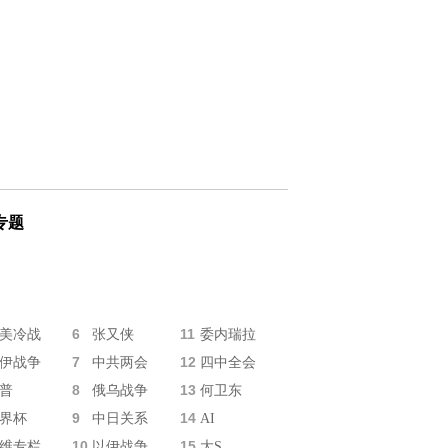
专题
6
11
美冷战
张又侠
委内瑞拉
7
12
伊战争
中共两会
四中全会
8
13
普
俄乌战争
何卫东
9
14
界杯
中日关系
AI
10
15
维专栏
以伊战争
大S