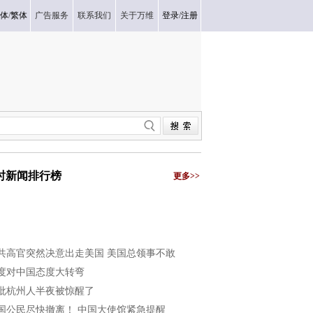
体
/
繁体
广告服务
联系我们
关于万维
登录
/
注册
小时新闻排行榜
更多>>
共高官突然决意出走美国 美国总领事不敢
度对中国态度大转弯
批杭州人半夜被惊醒了
国公民尽快撤离！ 中国大使馆紧急提醒