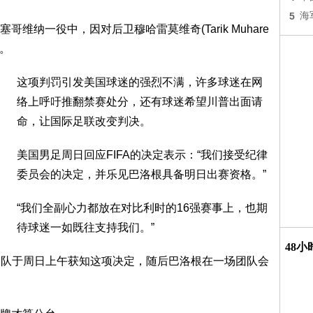
5
海
维纳一役中，因对后卫穆哈雷莫维奇(Tarik Muhare
场。
这项判罚引发美国球迷的强烈不满，许多球迷在网
络上呼吁推翻禁赛处分，还有球迷希望川普出面请
命，让国际足联改变判决。
美国男足周日回应FIFA的决定表示：“我们接受纪律
委员会的决定，并乐见巴洛根具备明日出赛资格。”
“我们全副心力都放在对比利时的16强赛事上，也期
待球迷一如既往支持我们。”
48
了解，美国队于周日上午获知这项决定，随后巴洛根在一场团队会