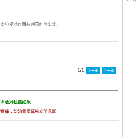
ic)的一次犯规动作而被判罚红牌出场。
1/1
上一页
下一页
 有效对抗癌细胞
背疼痛，防治骨质疏松立竿见影