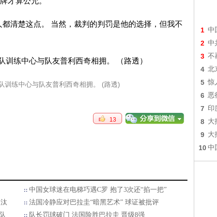
牌才算公允。
人都清楚这点。 当然，裁判的判罚是他的选择，但我不
1
中
2
中
3
不
4
北
5
惊
队训练中心与队友普利西奇相拥。 (路透)
6
恶
7
印
13
8
大
9
大
10
中
中国女球迷在电梯巧遇C罗 抱了3次还“掐一把”
淘汰
法国冷静应对巴拉圭“暗黑艺术” 球证被批评
队
队长罚球破门 法国险胜巴拉圭 晋级8强