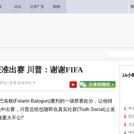
客
论坛
分类广告
购物
简
准出赛 川普：谢谢FIFA
24
评论 |
查看/发表评论
根(Folarin Balogun)遭判的一场禁赛处分，让他得
1
中
赛，川普总统也随即在真实社群(Truth Social)上发
2
印
重大不公!”
3
大
4
中