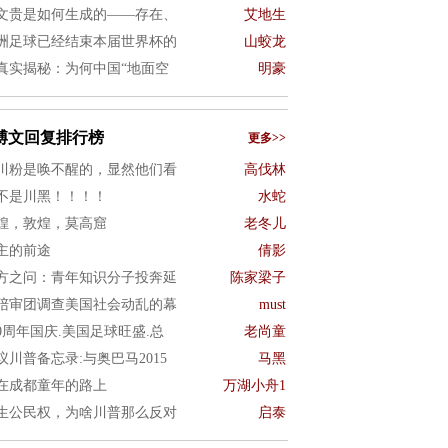
文贵是如何生成的——存在、
艾地生
洲足球已经结束本届世界杯的
山蛟龙
真实揭秘：为何中国“地面空
明豪
博文回复排行榜
更多>>
川粉是唤不醒的，显然他们看
高伐林
不是川黑！！！！
水蛇
煌，敦煌，莫高窟
老冬儿
主的前途
倩影
方之问：青年知识分子投奔延
陈家梁子
陪审团调查美国社会动乱的幕
must
50周年国庆.美国足球旺盛.总
老尚童
议川普备忘录:与奥巴马2015
马黑
在成都童年的路上
万湖小舟1
生公民权，为啥川普那么反对
启泰