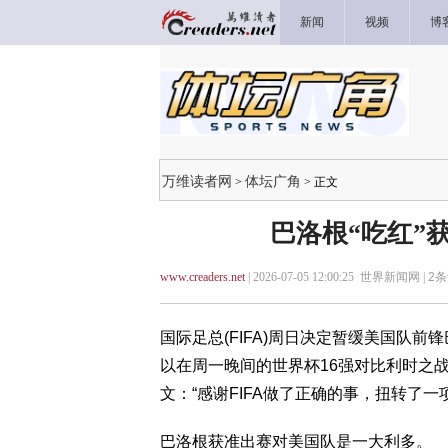
新闻
视频
博
万维读者网
体坛广角
>
> 正文
巴洛根“吃红”获
www.creaders.net
| 2026-07-05 12:00:25 世界新闻网 |
2
条
国际足总(FIFA)周日决定暂缓美国队前锋巴洛
以在周一晚间的世界杯16强对比利时之战中出
文：“感谢FIFA做了正确的事，扭转了一项
巴洛根获准出赛对美国队是一大利多。