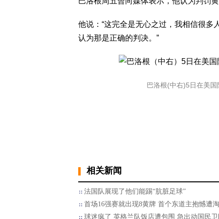
巴洛根周五曾向媒体表示，他认为判罚黄
他说：“这完全是无心之过，我相信很多
认为那是正确的判决。”
巴洛根(中右)5日在美国
相关新闻
法国队展现了他们能踢“肮脏足球”
首场16强赛就出现8黄牌 首个东道主抱憾遭
球迷疯了 英格兰队饭店遭包围 急出动国民卫