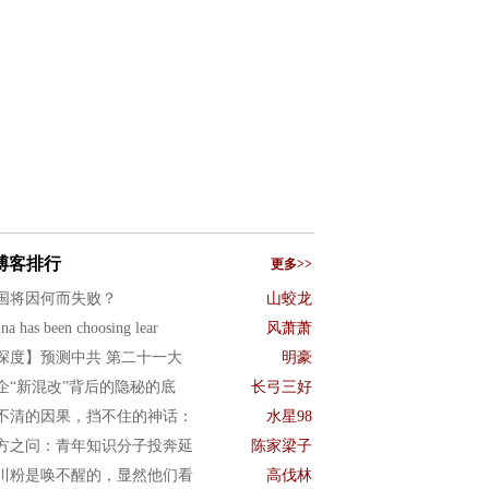
博客排行
更多>>
国将因何而失败？
山蛟龙
na has been choosing lear
风萧萧
深度】预测中共 第二十一大
明豪
企“新混改”背后的隐秘的底
长弓三好
不清的因果，挡不住的神话：
水星98
方之问：青年知识分子投奔延
陈家梁子
川粉是唤不醒的，显然他们看
高伐林