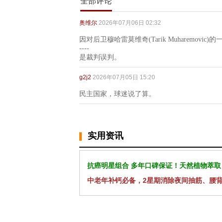
全部评论
奥维尔
2026年07月06日 02:32
因对后卫穆哈雷莫维奇(Tarik Muharemov
----
是裁判误判。
g2j2
2026年07月05日 15:20
民主国家，球迷说了算。
实用资讯
抗癌明星组合 多年口碑保证！天然植物萃取
中老年补钙必备，2星期消除夜间抽筋、腰