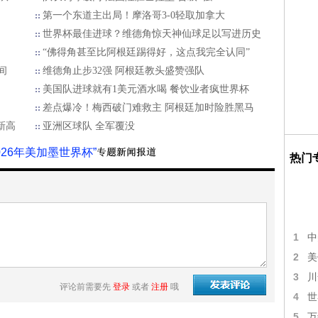
第一个东道主出局！摩洛哥3-0轻取加拿大
世界杯最佳进球？维德角惊天神仙球足以写进历史
“佛得角甚至比阿根廷踢得好，这点我完全认同”
间
维德角止步32强 阿根廷教头盛赞强队
美国队进球就有1美元酒水喝 餐饮业者疯世界杯
差点爆冷！梅西破门难救主 阿根廷加时险胜黑马
新高
亚洲区球队 全军覆没
2026年美加墨世界杯”
热门
1
中
2
美
3
川
评论前需要先
登录
或者
注册
哦
4
世
5
万