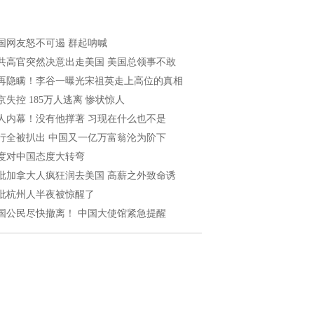
国网友怒不可遏 群起呐喊
共高官突然决意出走美国 美国总领事不敢
再隐瞒！李谷一曝光宋祖英走上高位的真相
京失控 185万人逃离 惨状惊人
人内幕！没有他撑著 习现在什么也不是
行全被扒出 中国又一亿万富翁沦为阶下
度对中国态度大转弯
批加拿大人疯狂润去美国 高薪之外致命诱
批杭州人半夜被惊醒了
国公民尽快撤离！ 中国大使馆紧急提醒