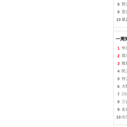
8
郭
9
亚
10
最
一周
1
华
2
我
3
敦
4
民
5
何
6
大
7
2
8
三
9
走
10
出