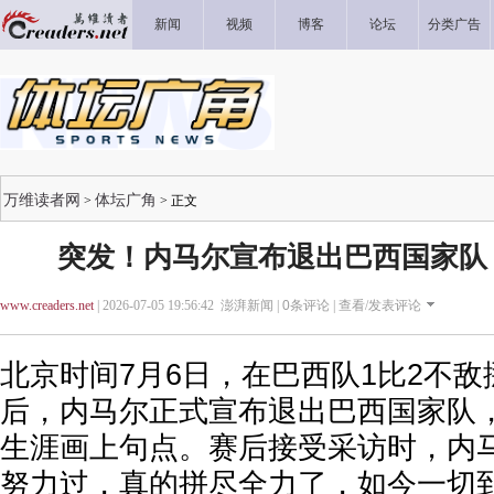
新闻
视频
博客
论坛
分类广告
万维读者网
体坛广角
>
> 正文
突发！内马尔宣布退出巴西国家队
www.creaders.net
| 2026-07-05 19:56:42 澎湃新闻 |
0
条评论 |
查看/发表评论
北京时间7月6日，在巴西队1比2不敌
后，内马尔正式宣布退出巴西国家队
生涯画上句点。赛后接受采访时，内马
努力过，真的拼尽全力了，如今一切