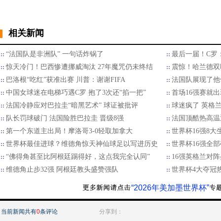
相关新闻
“法国队是非洲队” 一句话炸锅了
最后一届！C罗
惊天冷门！巴西惨遭挪威淘汰 27年魔咒仍未终结
震惊！哈兰德双响
巴洛根“吃红”获准出赛 川普：谢谢FIFA
法国队展现了他
中国女球迷在电梯巧遇C罗 抱了3次还“掐一把”
首场16强赛就
法国冷静应对巴拉圭“暗黑艺术” 球证被批评
球迷疯了 英格
队长罚球破门 法国险胜巴拉圭 晋级8强
法国顶酷热高温
第一个东道主出局！摩洛哥3-0轻取加拿大
世界杯16强8
世界杯最佳进球？维德角惊天神仙球足以写进历史
世界杯16强全部
“佛得角甚至比阿根廷踢得好，这点我完全认同”
16强英格兰对阵
维德角止步32强 阿根廷教头盛赞强队
世界杯4大夺冠
“2026年美加墨世界杯”
当前新闻共有
0
条评论
分享到：