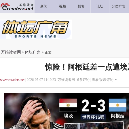
新闻
视频
博客
论坛
分类广告
万维读者网
体坛广角
>
> 正文
惊险！阿根廷差一点遭埃
www.creaders.net
| 2026-07-07 11:10:23 万维读者网 |
6
条评论 |
查看/发表评论