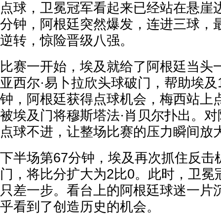
点球，卫冕冠军看起来已经站在悬崖
分钟，阿根廷突然爆发，连进三球，最
逆转，惊险晋级八强。
比赛一开始，埃及就给了阿根廷当头一
亚西尔·易卜拉欣头球破门，帮助埃及1
钟，阿根廷获得点球机会，梅西站上
被埃及门将穆斯塔法·肖贝尔扑出。对
点球不进，让整场比赛的压力瞬间放
下半场第67分钟，埃及再次抓住反击
门，将比分扩大为2比0。此时，卫冕
只差一步。看台上的阿根廷球迷一片
乎看到了创造历史的机会。