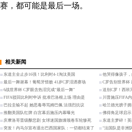
赛，都可能是最后一场。
相关新闻
东道主全止步16强！比利时4-1淘汰美国
他哭得像孩子，
最后一舞谢幕！葡萄牙惜败 41岁C罗泪洒赛场
C罗告别世界杯 
6战世界杯 C罗眼含热泪完成“最后一舞”
送别C罗！西班牙
FIFA驳回比利时申诉 批准巴洛根上场 理由是
川普施压FIFA
巴拉圭输不起 她恶毒辱骂姆巴佩 法强烈抗议
哈兰德光膀子拥
推翻美国队红牌 白宫幕后施压内幕曝光
佛得角足球启示
庆摩洛哥晋级酿悲剧 女球迷国旗缠颈卷车轮惨死
东道主梦碎！英格
突发！内马尔宣布退出巴西国家队：一切都结束了
“法国队是非洲队