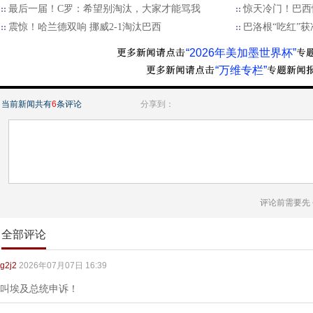
最后一届！C罗：希望别淘汰，大家才能骂我
惊天冷门！巴西
震惊！哈兰德双响 挪威2-1淘汰巴西
巴洛根“吃红”获
“2026年美加墨世界杯”
“万维专栏”
当前新闻共有
6
条评论
分享到：
评论前需要先
全部评论
g2j2
2026年07月07日 16:39
叫埃及总统申诉！