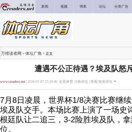
新闻
视频
博客
论坛
分类广告
万维读者网
体坛广角
>
> 正文
遭遇不公正待遇？埃及队怒
www.creaders.net
| 2026-07-07 15:29:46 全景体育 |
0
条评论 |
查看/发表评论
7月8日凌晨，世界杯1/8决赛比赛继
埃及队交手。本场比赛上演了一场史
根廷队让二追三，3-2险胜埃及队，
位。