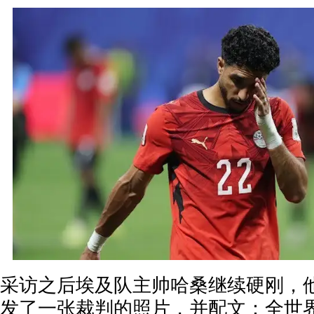
采访之后埃及队主帅哈桑继续硬刚，
发了一张裁判的照片，并配文：全世