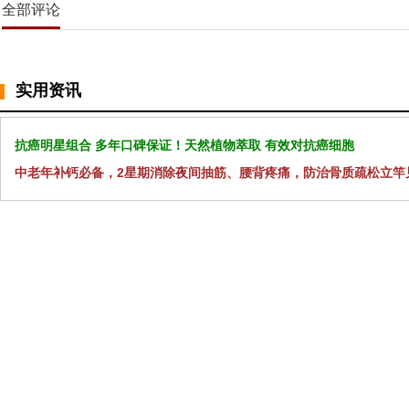
全部评论
实用资讯
抗癌明星组合 多年口碑保证！天然植物萃取 有效对抗癌细胞
中老年补钙必备，2星期消除夜间抽筋、腰背疼痛，防治骨质疏松立竿