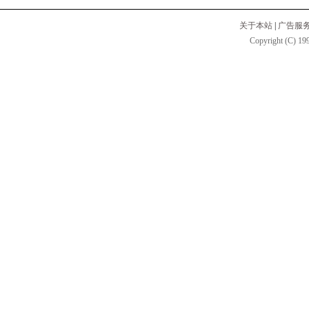
关于本站
|
广告服
Copyright (C) 199