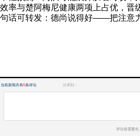
效率与楚阿梅尼健康两项上占优，晋
句话可转发：德尚说得好——把注意
当前新闻共有
0
条评论
分享到：
评论前需要先