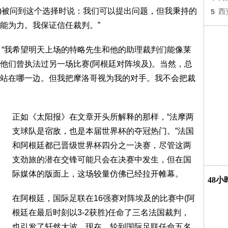
hamps)被问到这个选择时说：我们可以提出问题，但我秉持的
5
西
能为力。我保证信任裁判。”
s)还表示：“我希望明天上场的特略先生和他的助理裁判们能像莱
他们曾执法过另一场比赛(阿根廷对阵埃及)。当然，总
站在哪一边。但我把摩洛哥视为我的对手。我不会把裁
正如《太阳报》在文章开头所解释的那样，“法摩两
支球队是宿敌，也是本届世界杯的夺冠热门。”法国
和阿根廷都已晋级世界杯四分之一决赛，尽管这两
支劲旅的潜在交锋可能只会在决赛中发生，但在国
际媒体的版面上，这场较量仿佛已经拉开帷幕。
48
在阿根廷，国际足联在16强赛对阵埃及的比赛中(阿
根廷在最后时刻以3-2获胜)任命了三名法国裁判，
也引发了轩然大波。现在，轮到国际足联任命五名