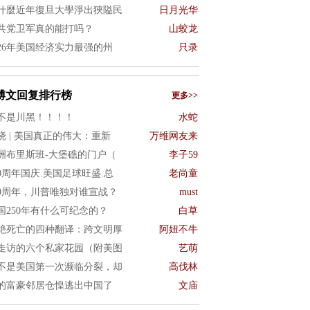
什麼近年復旦大學淨出狹隘民
日月光华
共党卫军真的能打吗？
山蛟龙
026年美国经济实力最强的州
只录
博文回复排行榜
更多>>
不是川黑！！！！
水蛇
晓 | 美国真正的伟大：重新
万维网友来
洲布里斯班-大堡礁的门户（
李子59
50周年国庆.美国足球旺盛.总
老尚童
50周年，川普唯独对谁宣战？
must
国250年有什么可纪念的？
白草
绝死亡的四种翻译：跨文明厚
阿妞不牛
走访的六个私家花园（附美图
艺萌
不是美国第一次濒临分裂，却
高伐林
的富豪邻居仓惶逃出中国了
文庙