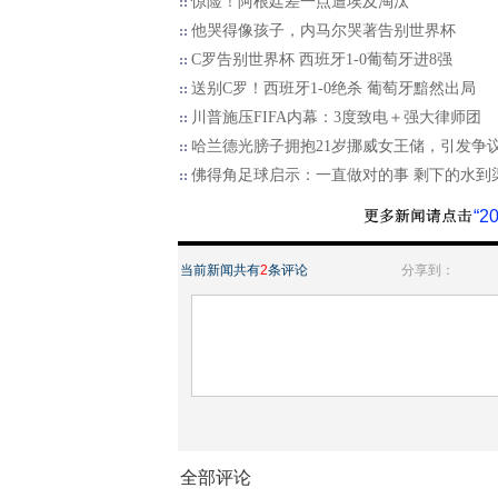
惊险！阿根廷差一点遭埃及淘汰
他哭得像孩子，内马尔哭著告别世界杯
C罗告别世界杯 西班牙1-0葡萄牙进8强
送别C罗！西班牙1-0绝杀 葡萄牙黯然出局
川普施压FIFA内幕：3度致电＋强大律师团
哈兰德光膀子拥抱21岁挪威女王储，引发争
佛得角足球启示：一直做对的事 剩下的水到
“
当前新闻共有
2
条评论
分享到：
全部评论