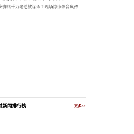
安赛格千万老总被谋杀？现场惊悚录音疯传
小时新闻排行榜
更多>>