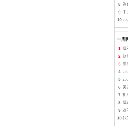
8
為
9
中
10
2
一周
1
我
2
赵
3
澳
4
2
5
2
6
美
7
拒
8
我
9
这
10
我