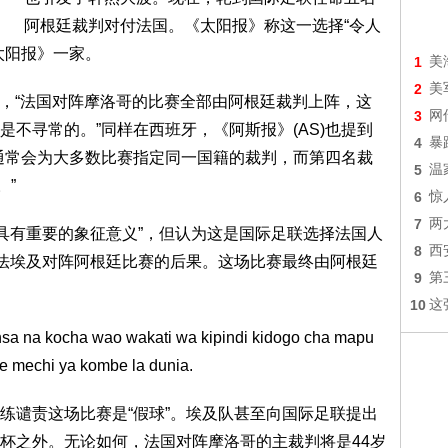
阿根廷裁判对付法国。《太阳报》称这一选择“令人
太阳报》一家。
1
美
2
美
)指出，“法国对阵摩洛哥的比赛全部由阿根廷裁判上阵，这
3
网
不寻常的。”同样在西班牙，《阿斯报》(AS)也提到
4
暴
通常会为大多数比赛指定同一国籍的裁判，而第四名裁
5
温
。”
6
惊
7
两
任命具有重要的象征意义”，但认为这是国际足联选择法国人
8
西
exier)执法埃及对阵阿根廷比赛的后果。这场比赛最终由阿根廷
9
第
10
这
练谴责这场比赛是“假球”。埃及队甚至向国际足联提出
杯之外。无论如何，法国对阵摩洛哥的主裁判将是44岁