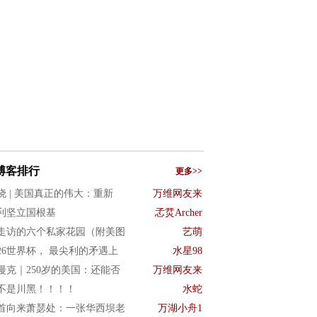
博客排行
更多>>
晓 | 美国真正的伟大：重新
万维网友来
利坚立国根基
孞烎Archer
走访的六个私家花园（附美图
艺萌
026世界杯， 最尖利的矛遇上
水星98
漫克｜250岁的美国：还能否
万维网友来
不是川黑！！！！
水蛇
首向来萧瑟处：一张华西坝老
万湖小舟1