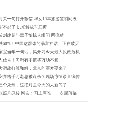
海关一句打开微信 华女10年旅游签瞬间没
军不忍了 扒光解放军底裤
传刘建超与章子怡惊人绯闻 网疯猜
跌60%！中国这群体的暴富神话，正在破灭
家宝当年一句话，揭开习今天最大执政危机
人信号！习稍有不慎将万劫不复
大宿敌打算和解，北京的噩梦要来了
安赛格千万老总被谋杀？现场惊悚录音疯传
三个死刑，这绝对是今天的大新闻了
张照片疯传 网友：习主席唯一一次履薄临