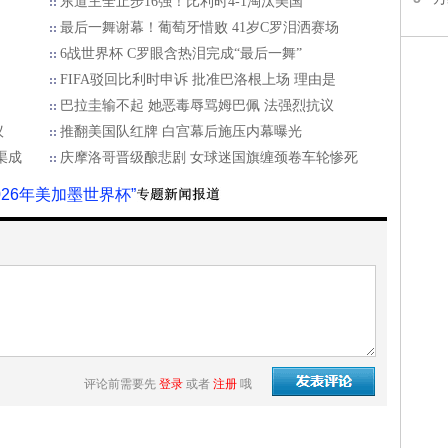
东道主全止步16强！比利时4-1淘汰美国
最后一舞谢幕！葡萄牙惜败 41岁C罗泪洒赛场
6战世界杯 C罗眼含热泪完成“最后一舞”
FIFA驳回比利时申诉 批准巴洛根上场 理由是
巴拉圭输不起 她恶毒辱骂姆巴佩 法强烈抗议
议
推翻美国队红牌 白宫幕后施压内幕曝光
渠成
庆摩洛哥晋级酿悲剧 女球迷国旗缠颈卷车轮惨死
2026年美加墨世界杯”
评论前需要先
登录
或者
注册
哦