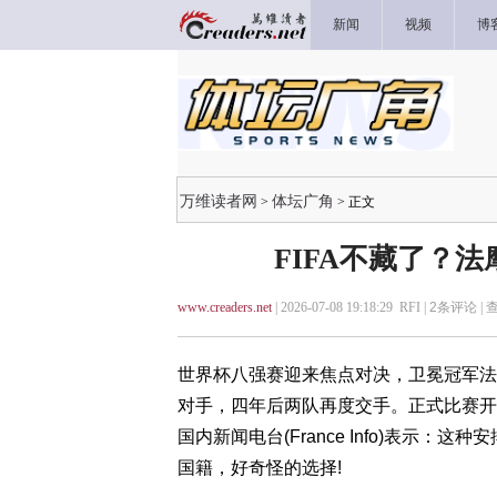
新闻
视频
博
万维读者网
体坛广角
>
> 正文
FIFA不藏了？
www.creaders.net
| 2026-07-08 19:18:29 RFI |
2
条评论 |
世界杯八强赛迎来焦点对决，卫冕冠军法
对手，四年后两队再度交手。正式比赛开
国内新闻电台(France Info)表示
国籍，好奇怪的选择!