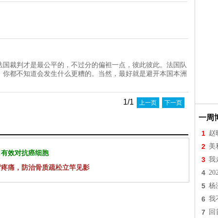
法国裁判才是最公平的，不过分的偏袒一点，彼此彼此。法国队
，你都不知道会发生什么更糟的。当然，最好就是避开本国本洲
1/1
上一页
下一页
一周
1
赵
2
美
 有效对抗癌细胞
3
我
背疼痛，防治骨质疏松立竿见影
4
2
5
杨
6
我
7
回