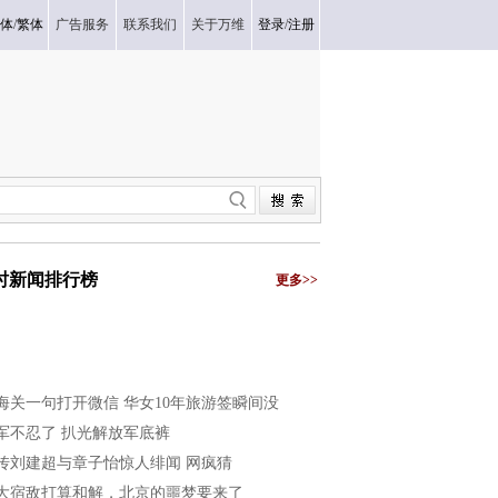
体
/
繁体
广告服务
联系我们
关于万维
登录
/
注册
小时新闻排行榜
更多>>
海关一句打开微信 华女10年旅游签瞬间没
军不忍了 扒光解放军底裤
传刘建超与章子怡惊人绯闻 网疯猜
大宿敌打算和解，北京的噩梦要来了