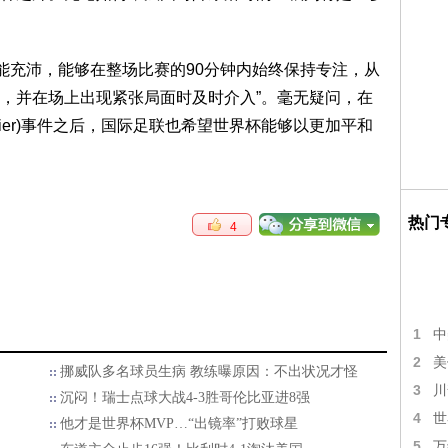
“体能充沛，能够在整场比赛的90分钟内始终保持专注，从
，并在场上出现紧张局面时及时介入”。毫无疑问，在
etexier)事件之后，国际足联也希望世界杯能够以更加平和
热门
4
1
中
2
美
挪威队多名球员生病 教练曝原因：不出状况才怪
3
川
沉闷！瑞士点球大战4-3胜哥伦比亚进8强
4
世
他才是世界杯MVP…“出镜率”打败球星
5
万