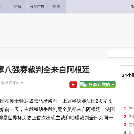
客
论坛
分类广告
购物
简
法摩八强赛裁判全来自阿根廷
24
查看/发表评论
国在波士顿迎战黑马摩洛哥。上届半决赛法国2-0完胜
1
美
始前一天，主裁和助手裁判竟全员都来自阿根廷，法国
2
美
：这种安排是世界杯历史上首次出现主裁和助理裁判全部为同一
3
网
4
两